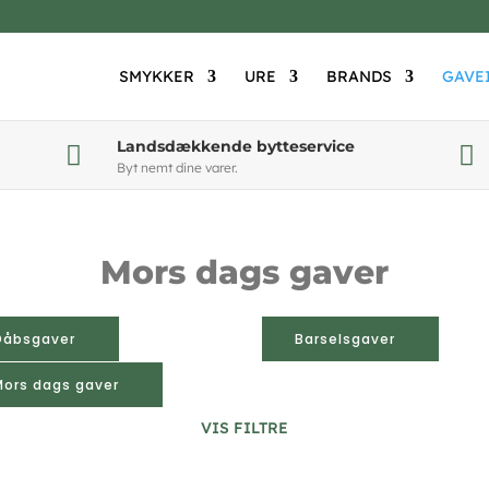
SMYKKER
URE
BRANDS
GAVE
Landsdækkende bytteservice


Byt nemt dine varer.
Mors dags gaver
Dåbsgaver
Barselsgaver
Mors dags gaver
VIS FILTRE