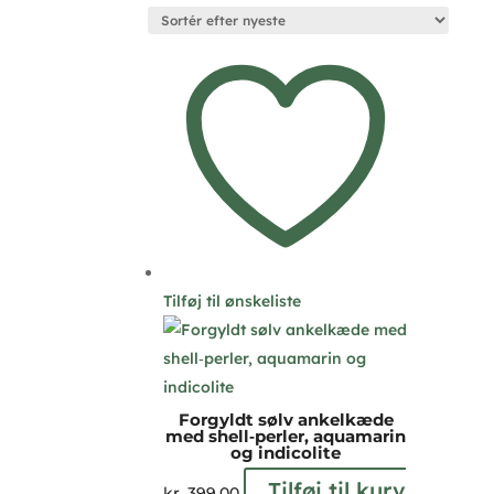
efter
seneste
Tilføj til ønskeliste
Forgyldt sølv ankelkæde
med shell‑perler, aquamarin
og indicolite
Tilføj til kurv
kr.
399,00