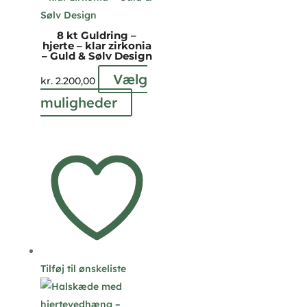
8 kt Guldring –
hjerte – klar zirkonia
– Guld & Sølv Design
Vælg
kr.
2.200,00
Dette
muligheder
vare
har
flere
varianter.
Mulighederne
kan
vælges
på
varesiden
Tilføj til ønskeliste