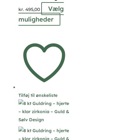
Vælg
kr.
495,00
Dette
muligheder
vare
har
flere
varianter.
Mulighederne
kan
vælges
på
varesiden
Tilføj til ønskeliste