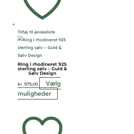
Tilføj til ønskeliste
Ring i rhodineret 925
sterling sølv – Guld &
Sølv Design
Vælg
kr.
975,00
Dette
muligheder
vare
har
flere
varianter.
Mulighederne