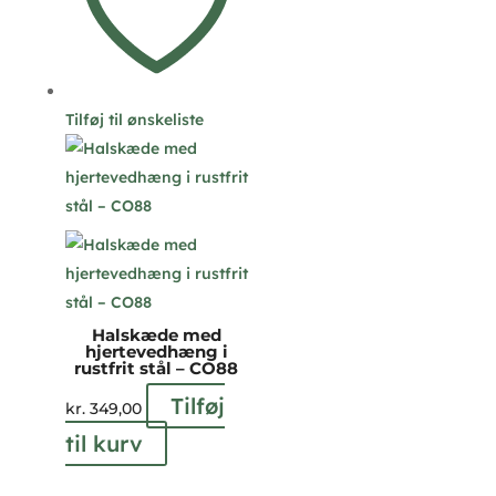
kan
vælges
på
varesiden
Tilføj til ønskeliste
Halskæde med
hjertevedhæng i
rustfrit stål – CO88
Tilføj
kr.
349,00
til kurv