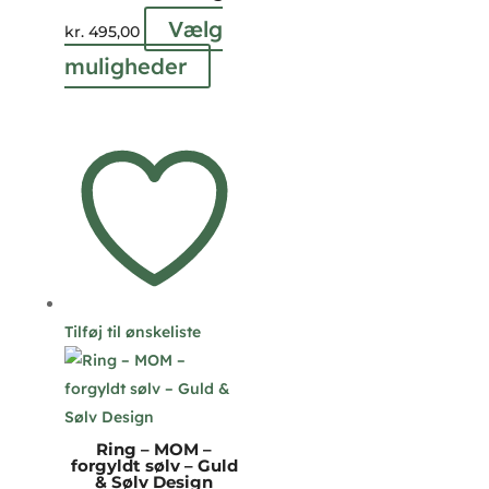
Vælg
kr.
495,00
Dette
muligheder
vare
har
flere
varianter.
Mulighederne
kan
vælges
på
varesiden
Tilføj til ønskeliste
Ring – MOM –
forgyldt sølv – Guld
& Sølv Design