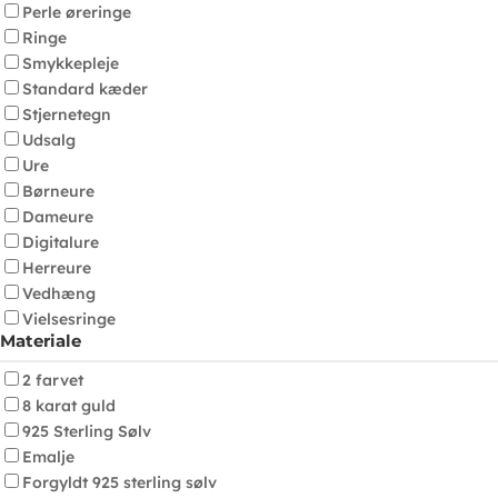
Perle øreringe
Ringe
Smykkepleje
Standard kæder
Stjernetegn
Udsalg
Ure
Børneure
Dameure
Digitalure
Herreure
Vedhæng
Vielsesringe
Materiale
2 farvet
8 karat guld
925 Sterling Sølv
Emalje
Forgyldt 925 sterling sølv