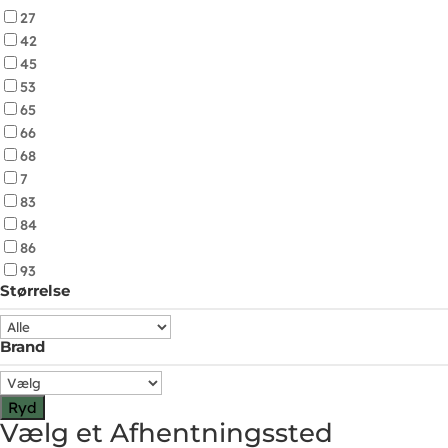
27
42
45
53
65
66
68
7
83
84
86
93
Størrelse
Brand
Ryd
Vælg et Afhentningssted