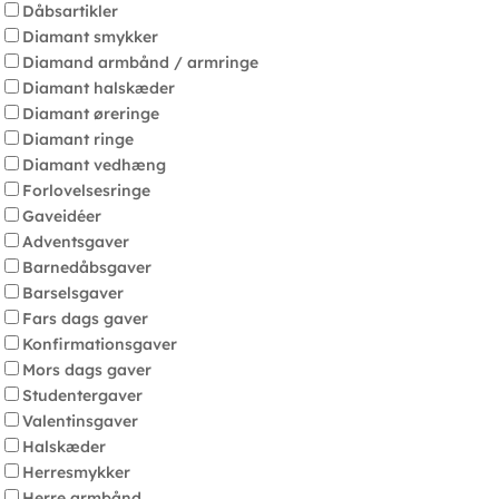
Dåbsartikler
Diamant smykker
Diamand armbånd / armringe
Diamant halskæder
Diamant øreringe
Diamant ringe
Diamant vedhæng
Forlovelsesringe
Gaveidéer
Adventsgaver
Barnedåbsgaver
Barselsgaver
Fars dags gaver
Konfirmationsgaver
Mors dags gaver
Studentergaver
Valentinsgaver
Halskæder
Herresmykker
Herre armbånd