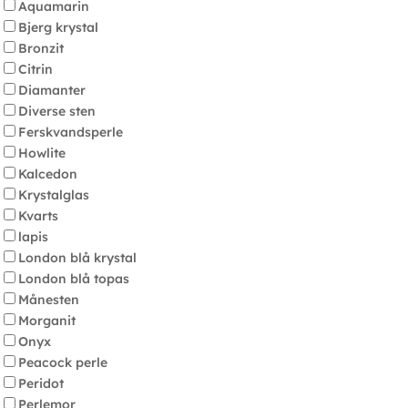
Aquamarin
Bjerg krystal
Bronzit
Citrin
Diamanter
Diverse sten
Ferskvandsperle
Howlite
Kalcedon
Krystalglas
Kvarts
lapis
London blå krystal
London blå topas
Månesten
Morganit
Onyx
Peacock perle
Peridot
Perlemor