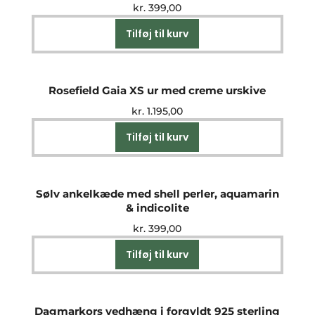
kr.
399,00
Tilføj til kurv
Rosefield Gaia XS ur med creme urskive
kr.
1.195,00
Tilføj til kurv
Sølv ankelkæde med shell perler, aquamarin
& indicolite
kr.
399,00
Tilføj til kurv
Dagmarkors vedhæng i forgyldt 925 sterling