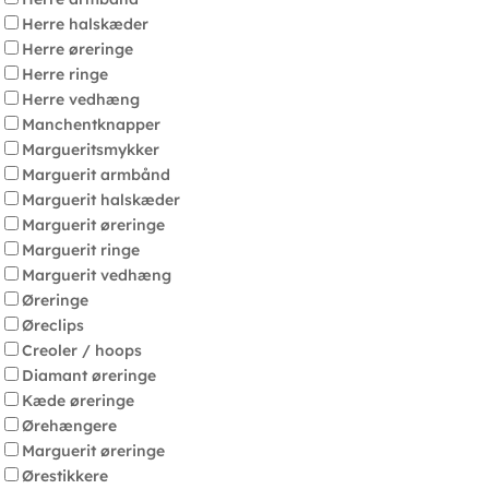
Herre halskæder
Herre øreringe
Herre ringe
Herre vedhæng
Manchentknapper
Margueritsmykker
Marguerit armbånd
Marguerit halskæder
Marguerit øreringe
Marguerit ringe
Marguerit vedhæng
Øreringe
Øreclips
Creoler / hoops
Diamant øreringe
Kæde øreringe
Ørehængere
Marguerit øreringe
Ørestikkere