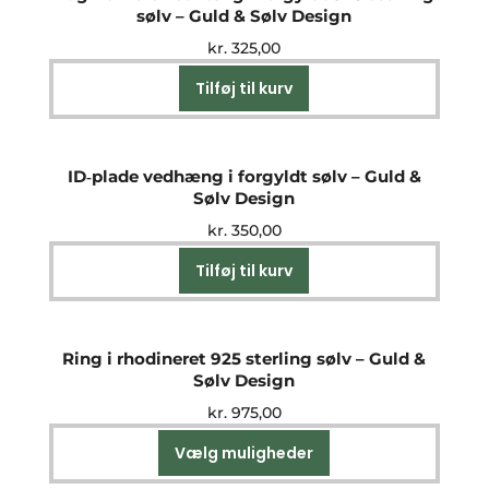
sølv – Guld & Sølv Design
kr.
325,00
Tilføj til kurv
ID‑plade vedhæng i forgyldt sølv – Guld &
Sølv Design
kr.
350,00
Tilføj til kurv
Ring i rhodineret 925 sterling sølv – Guld &
Sølv Design
kr.
975,00
Vælg muligheder
Dette
vare