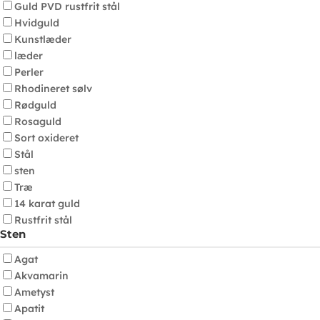
Guld PVD rustfrit stål
Hvidguld
Kunstlæder
læder
Perler
Rhodineret sølv
Rødguld
Rosaguld
Sort oxideret
Stål
sten
Træ
14 karat guld
Rustfrit stål
Sten
Agat
Akvamarin
Ametyst
Apatit