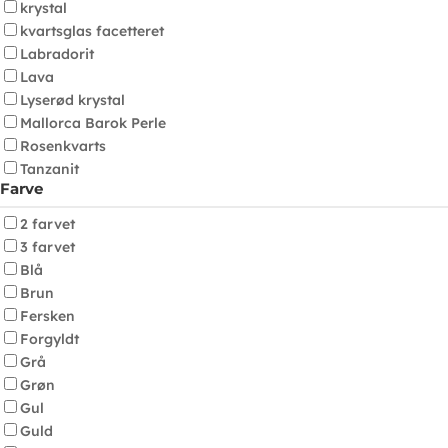
krystal
kvartsglas facetteret
Labradorit
Lava
Lyserød krystal
Mallorca Barok Perle
Rosenkvarts
Tanzanit
Farve
2 farvet
3 farvet
Blå
Brun
Fersken
Forgyldt
Grå
Grøn
Gul
Guld