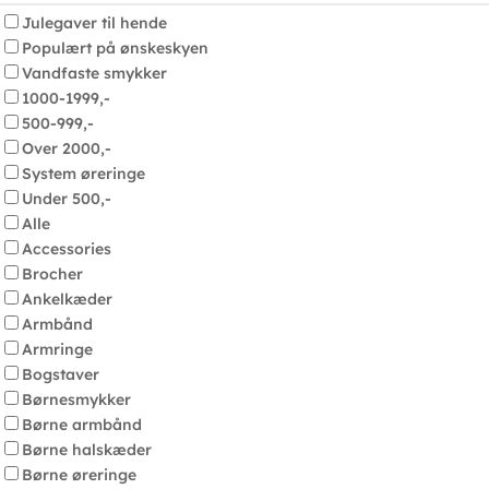
Julegaver til hende
Populært på ønskeskyen
Vandfaste smykker
1000-1999,-
500-999,-
Over 2000,-
System øreringe
Under 500,-
Alle
Accessories
Brocher
Ankelkæder
Armbånd
Armringe
Bogstaver
Børnesmykker
Børne armbånd
Børne halskæder
Børne øreringe