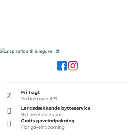
Fri fragt
Z
Ved køb over 499,-
Landsdækkende bytteservice

Byt nemt dine varer.
Gratis gaveindpakning

Flot gaveindpakning.