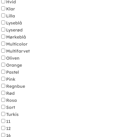
Hvid
Klar
Lilla
Lyseblå
Lyserød
Mørkeblå
Multicolor
Multifarvet
Oliven
Orange
Pastel
Pink
Regnbue
Rød
Rosa
Sort
Turkis
11
12
16