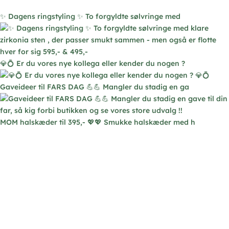
vælges
✨ Dagens ringstyling ✨ To forgyldte sølvringe med
på
varesiden
💎💍 Er du vores nye kollega eller kender du nogen ?
Gaveideer til FARS DAG 💪💪 Mangler du stadig en ga
MOM halskæder til 395,- 💖💖 Smukke halskæder med h