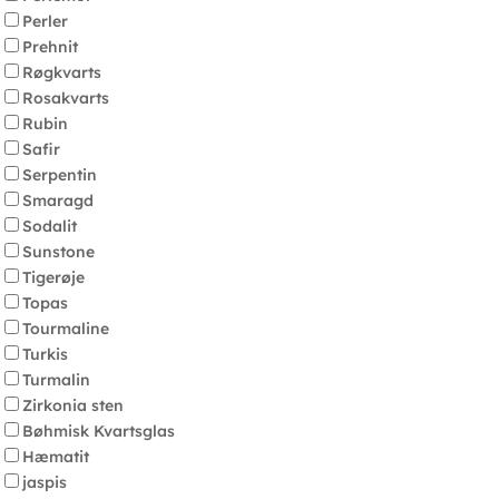
Perler
Prehnit
Røgkvarts
Rosakvarts
Rubin
Safir
Serpentin
Smaragd
Sodalit
Sunstone
Tigerøje
Topas
Tourmaline
Turkis
Turmalin
Zirkonia sten
Bøhmisk Kvartsglas
Hæmatit
jaspis