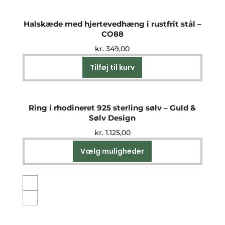
har
flere
Halskæde med hjertevedhæng i rustfrit stål –
varianter.
CO88
Mulighederne
kr.
349,00
kan
vælges
Tilføj til kurv
på
varesiden
Ring i rhodineret 925 sterling sølv – Guld &
Sølv Design
kr.
1.125,00
Vælg muligheder
Dette
vare
har
flere
varianter.
Mulighederne
kan