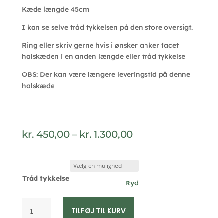
Kæde længde 45cm
I kan se selve tråd tykkelsen på den store oversigt.
Ring eller skriv gerne hvis i ønsker anker facet
halskæden i en anden længde eller tråd tykkelse
OBS: Der kan være længere leveringstid på denne
halskæde
Prisinterval:
kr.
450,00
–
kr.
1.300,00
kr. 450,00
til
kr. 1.300,00
Tråd tykkelse
Ryd
Anker
TILFØJ TIL KURV
facet