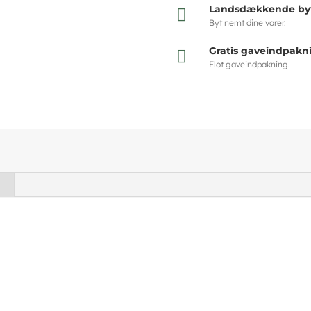
Landsdækkende byt

Byt nemt dine varer.
Gratis gaveindpakn

Flot gaveindpakning.