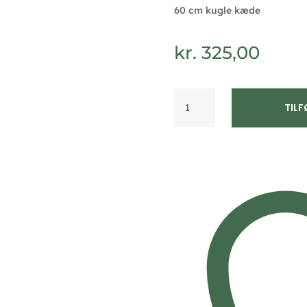
60 cm kugle kæde
kr.
325,00
Herre
TILF
halskæde
med
2
dog
tags
i
stål
-
3756
antal