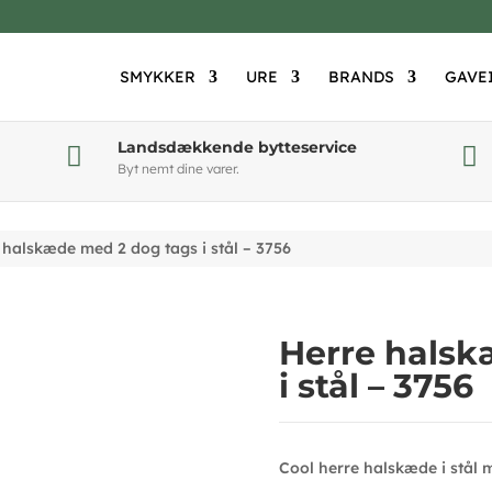
SMYKKER
URE
BRANDS
GAVE
Landsdækkende bytteservice


Byt nemt dine varer.
 halskæde med 2 dog tags i stål – 3756
Herre halsk
i stål – 3756
Cool herre halskæde i stål