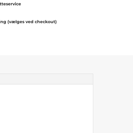
teservice
ing (vælges ved checkout)