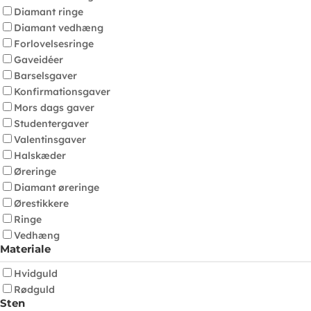
Diamant ringe
Diamant vedhæng
Forlovelsesringe
Gaveidéer
Barselsgaver
Konfirmationsgaver
Mors dags gaver
Studentergaver
Valentinsgaver
Halskæder
Øreringe
Diamant øreringe
Ørestikkere
Ringe
Vedhæng
Materiale
Hvidguld
Rødguld
Sten