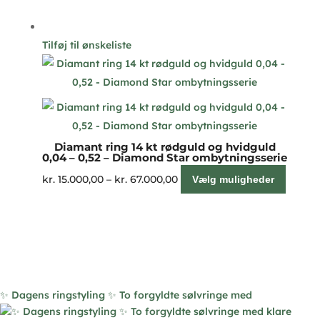
Tilføj til ønskeliste
Diamant ring 14 kt rødguld og hvidguld
0,04 – 0,52 – Diamond Star ombytningsserie
Prisinterval:
Dette
kr.
15.000,00
–
kr.
67.000,00
Vælg muligheder
kr. 15.000,00
vare
til
har
kr. 67.000,00
flere
variant
Muligh
kan
✨ Dagens ringstyling ✨ To forgyldte sølvringe med
vælges