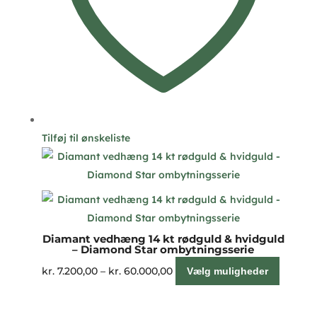
Tilføj til ønskeliste
Diamant vedhæng 14 kt rødguld & hvidguld
– Diamond Star ombytningsserie
Prisinterval:
Dette
kr.
7.200,00
–
kr.
60.000,00
Vælg muligheder
kr. 7.200,00
vare
til
har