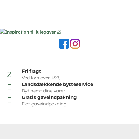
Fri fragt
Z
Ved køb over 499,-
Landsdækkende bytteservice

Byt nemt dine varer.
Gratis gaveindpakning

Flot gaveindpakning.