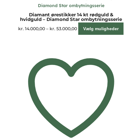
Diamant ørestikker 14 kt rødguld &
hvidguld – Diamond Star ombytningsserie
Prisinterval:
Dette
kr.
14.000,00
–
kr.
53.000,00
Vælg muligheder
kr. 14.000,00
vare
til
har
kr. 53.000,00
flere
variant
Muligh
kan
vælge
på
varesi