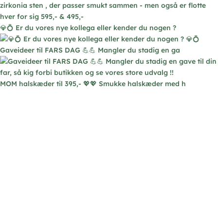
på
varesi
💎💍 Er du vores nye kollega eller kender du nogen ?
Gaveideer til FARS DAG 💪💪 Mangler du stadig en ga
MOM halskæder til 395,- 💖💖 Smukke halskæder med h