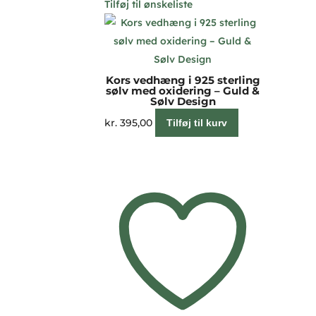
Tilføj til ønskeliste
Kors vedhæng i 925 sterling
sølv med oxidering – Guld &
Sølv Design
kr.
395,00
Tilføj til kurv