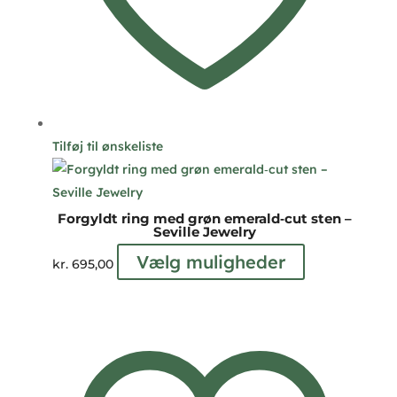
Tilføj til ønskeliste
Forgyldt ring med grøn emerald‑cut sten –
Seville Jewelry
Dette
Vælg muligheder
kr.
695,00
vare
har
flere
varianter.
Mulighederne
kan