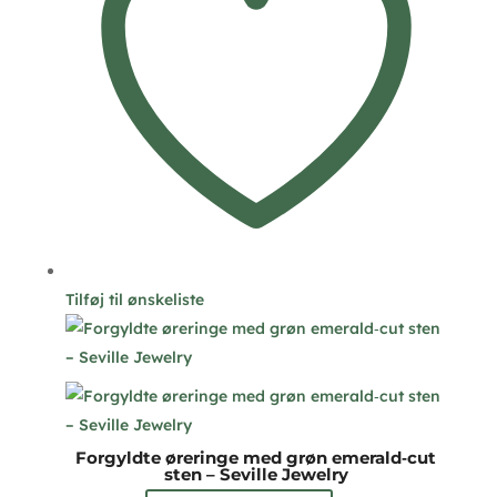
vælges
på
varesiden
Tilføj til ønskeliste
Forgyldte øreringe med grøn emerald‑cut
sten – Seville Jewelry