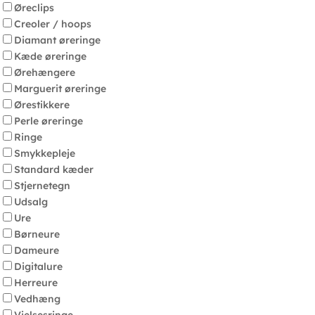
Øreclips
Creoler / hoops
Diamant øreringe
Kæde øreringe
Ørehængere
Marguerit øreringe
Ørestikkere
Perle øreringe
Ringe
Smykkepleje
Standard kæder
Stjernetegn
Udsalg
Ure
Børneure
Dameure
Digitalure
Herreure
Vedhæng