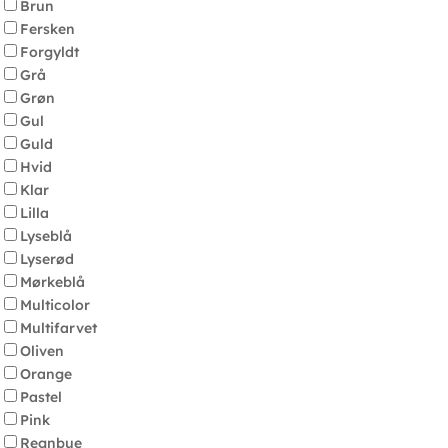
Brun
Fersken
Forgyldt
Grå
Grøn
Gul
Guld
Hvid
Klar
Lilla
Lyseblå
Lyserød
Mørkeblå
Multicolor
Multifarvet
Oliven
Orange
Pastel
Pink
Regnbue