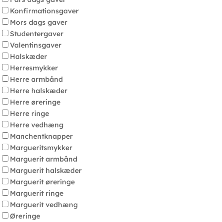
Konfirmationsgaver
Mors dags gaver
Studentergaver
Valentinsgaver
Halskæder
Herresmykker
Herre armbånd
Herre halskæder
Herre øreringe
Herre ringe
Herre vedhæng
Manchentknapper
Margueritsmykker
Marguerit armbånd
Marguerit halskæder
Marguerit øreringe
Marguerit ringe
Marguerit vedhæng
Øreringe