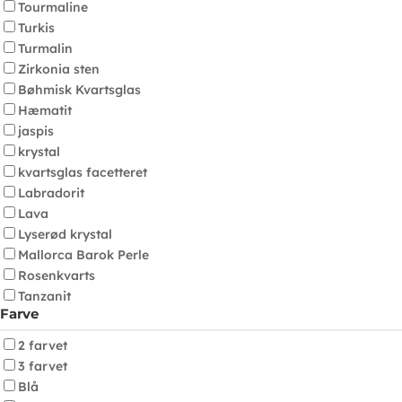
Tourmaline
Turkis
Turmalin
Zirkonia sten
Bøhmisk Kvartsglas
Hæmatit
jaspis
krystal
kvartsglas facetteret
Labradorit
Lava
Lyserød krystal
Mallorca Barok Perle
Rosenkvarts
Tanzanit
Farve
2 farvet
3 farvet
Blå