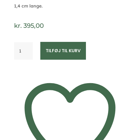
1,4 cm lange.
kr.
395,00
Forgyldte
TILFØJ TIL KURV
ørestikker
med
zirkonia
–
1,4
cm
–
Seville
Jewelry
antal