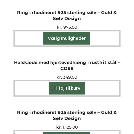
Ring i rhodineret 925 sterling sølv – Guld &
Sølv Design
kr.
975,00
Vælg muligheder
Dette
vare
har
flere
Halskæde med hjertevedhæng i rustfrit stål –
varianter.
CO88
Mulighederne
kr.
349,00
kan
vælges
Tilføj til kurv
på
varesiden
Ring i rhodineret 925 sterling sølv – Guld &
Sølv Design
kr.
1.125,00