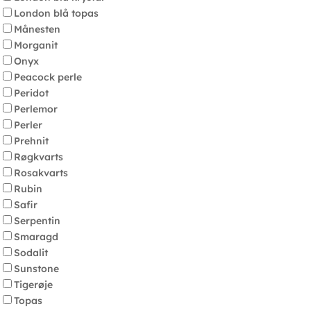
London blå topas
Månesten
Morganit
Onyx
Peacock perle
Peridot
Perlemor
Perler
Prehnit
Røgkvarts
Rosakvarts
Rubin
Safir
Serpentin
Smaragd
Sodalit
Sunstone
Tigerøje
Topas