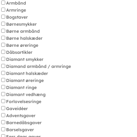
Armbånd
Armringe
Bogstaver
Børnesmykker
Børne armbånd
Børne halskæder
Børne øreringe
Dåbsartikler
Diamant smykker
Diamand armbånd / armringe
Diamant halskæder
Diamant øreringe
Diamant ringe
Diamant vedhæng
Forlovelsesringe
Gaveidéer
Adventsgaver
Barnedåbsgaver
Barselsgaver
Fars dags gaver