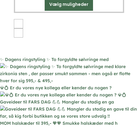
Vælg muligheder
Dette
vare
har
flere
varianter.
Mulighederne
kan
vælges
✨ Dagens ringstyling ✨ To forgyldte sølvringe med
på
varesiden
💎💍 Er du vores nye kollega eller kender du nogen ?
Gaveideer til FARS DAG 💪💪 Mangler du stadig en ga
MOM halskæder til 395,- 💖💖 Smukke halskæder med h