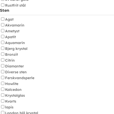
Rustfrit stål
Sten
Agat
Akvamarin
Ametyst
Apatit
Aquamarin
Bjerg krystal
Bronzit
Citrin
Diamanter
Diverse sten
Ferskvandsperle
Howlite
Kalcedon
Krystalglas
Kvarts
lapis
London blå krystal