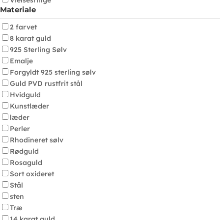
Vielsesringe
Materiale
2 farvet
8 karat guld
925 Sterling Sølv
Emalje
Forgyldt 925 sterling sølv
Guld PVD rustfrit stål
Hvidguld
Kunstlæder
læder
Perler
Rhodineret sølv
Rødguld
Rosaguld
Sort oxideret
Stål
sten
Træ
14 karat guld