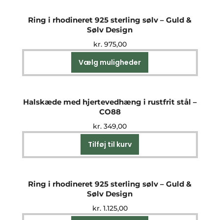
Ring i rhodineret 925 sterling sølv – Guld &
Sølv Design
kr.
975,00
Vælg muligheder
Dette
vare
har
flere
Halskæde med hjertevedhæng i rustfrit stål –
varianter.
CO88
Mulighederne
kr.
349,00
kan
vælges
Tilføj til kurv
på
varesiden
Ring i rhodineret 925 sterling sølv – Guld &
Sølv Design
kr.
1.125,00