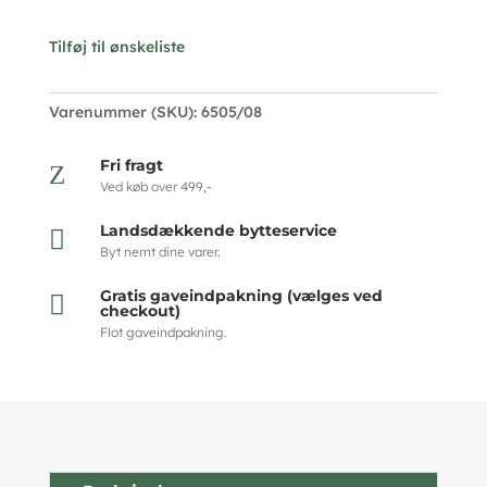
Tilføj til ønskeliste
Varenummer (SKU):
6505/08
Fri fragt
Z
Ved køb over 499,-
Landsdækkende bytteservice

Byt nemt dine varer.
Gratis gaveindpakning (vælges ved

checkout)
Flot gaveindpakning.