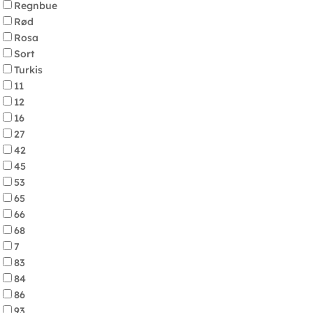
Regnbue
Rød
Rosa
Sort
Turkis
11
12
16
27
42
45
53
65
66
68
7
83
84
86
93