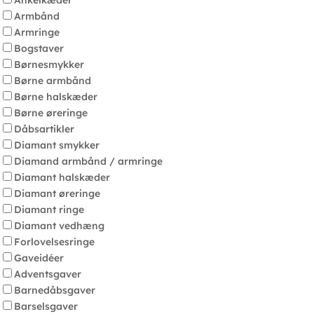
Ankelkæder
Armbånd
Armringe
Bogstaver
Børnesmykker
Børne armbånd
Børne halskæder
Børne øreringe
Dåbsartikler
Diamant smykker
Diamand armbånd / armringe
Diamant halskæder
Diamant øreringe
Diamant ringe
Diamant vedhæng
Forlovelsesringe
Gaveidéer
Adventsgaver
Barnedåbsgaver
Barselsgaver