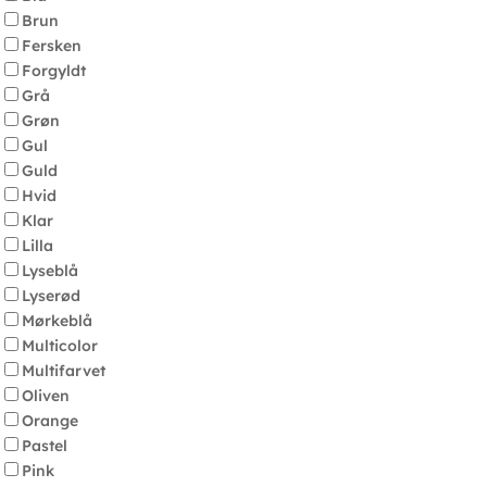
Brun
Fersken
Forgyldt
Grå
Grøn
Gul
Guld
Hvid
Klar
Lilla
Lyseblå
Lyserød
Mørkeblå
Multicolor
Multifarvet
Oliven
Orange
Pastel
Pink