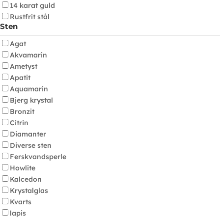
14 karat guld
Rustfrit stål
Sten
Agat
Akvamarin
Ametyst
Apatit
Aquamarin
Bjerg krystal
Bronzit
Citrin
Diamanter
Diverse sten
Ferskvandsperle
Howlite
Kalcedon
Krystalglas
Kvarts
lapis