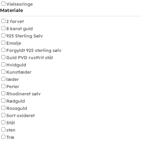
Vielsesringe
Materiale
2 farvet
8 karat guld
925 Sterling Sølv
Emalje
Forgyldt 925 sterling sølv
Guld PVD rustfrit stål
Hvidguld
Kunstlæder
læder
Perler
Rhodineret sølv
Rødguld
Rosaguld
Sort oxideret
Stål
sten
Træ