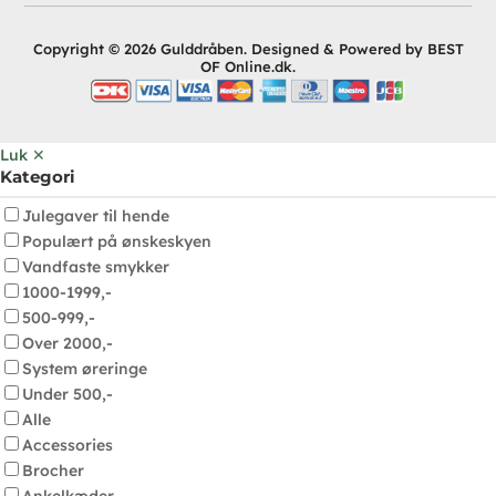
Copyright © 2026 Gulddråben. Designed & Powered by BEST
OF Online.dk.
Luk ✕
Kategori
Julegaver til hende
Populært på ønskeskyen
Vandfaste smykker
1000-1999,-
500-999,-
Over 2000,-
System øreringe
Under 500,-
Alle
Accessories
Brocher