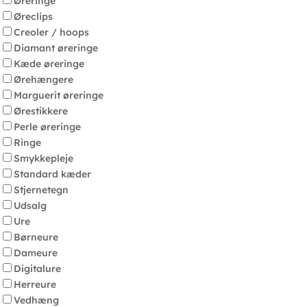
Øreringe
Øreclips
Creoler / hoops
Diamant øreringe
Kæde øreringe
Ørehængere
Marguerit øreringe
Ørestikkere
Perle øreringe
Ringe
Smykkepleje
Standard kæder
Stjernetegn
Udsalg
Ure
Børneure
Dameure
Digitalure
Herreure
Vedhæng