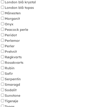
London blå krystal
London blå topas
Månesten
Morganit
Onyx
Peacock perle
Peridot
Perlemor
Perler
Prehnit
Røgkvarts
Rosakvarts
Rubin
Safir
Serpentin
Smaragd
Sodalit
Sunstone
Tigerøje
Topas