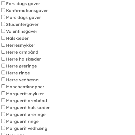
Fars dags gaver
Konfirmationsgaver
Mors dags gaver
Studentergaver
Valentinsgaver
Halskæder
Herresmykker
Herre armbånd
Herre halskæder
Herre øreringe
Herre ringe
Herre vedhæng
Manchentknapper
Margueritsmykker
Marguerit armbånd
Marguerit halskæder
Marguerit øreringe
Marguerit ringe
Marguerit vedhæng