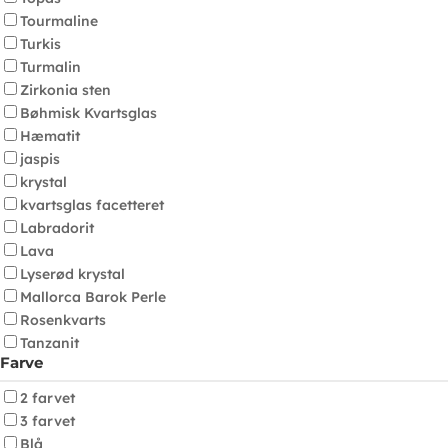
Tourmaline
Turkis
Turmalin
Zirkonia sten
Bøhmisk Kvartsglas
Hæmatit
jaspis
krystal
kvartsglas facetteret
Labradorit
Lava
Lyserød krystal
Mallorca Barok Perle
Rosenkvarts
Tanzanit
Farve
2 farvet
3 farvet
Blå