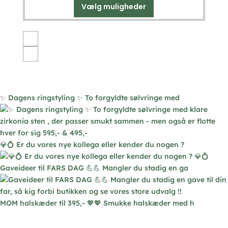
Vælg muligheder
Dette
vare
har
flere
varianter.
Mulighederne
kan
vælges
✨ Dagens ringstyling ✨ To forgyldte sølvringe med
på
varesiden
💎💍 Er du vores nye kollega eller kender du nogen ?
Gaveideer til FARS DAG 💪💪 Mangler du stadig en ga
MOM halskæder til 395,- 💖💖 Smukke halskæder med h