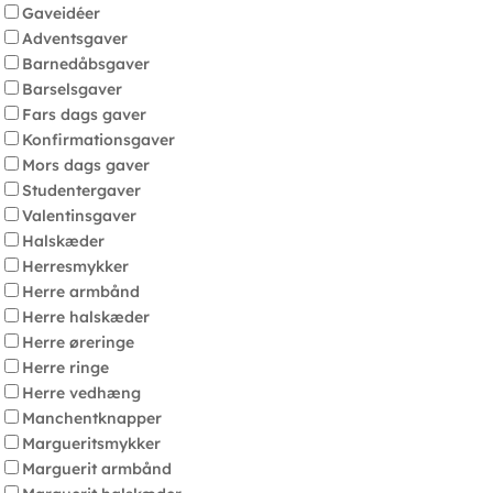
Gaveidéer
Adventsgaver
Barnedåbsgaver
Barselsgaver
Fars dags gaver
Konfirmationsgaver
Mors dags gaver
Studentergaver
Valentinsgaver
Halskæder
Herresmykker
Herre armbånd
Herre halskæder
Herre øreringe
Herre ringe
Herre vedhæng
Manchentknapper
Margueritsmykker
Marguerit armbånd