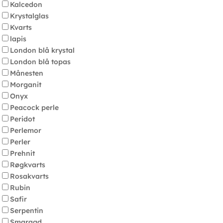
Kalcedon
Krystalglas
Kvarts
lapis
London blå krystal
London blå topas
Månesten
Morganit
Onyx
Peacock perle
Peridot
Perlemor
Perler
Prehnit
Røgkvarts
Rosakvarts
Rubin
Safir
Serpentin
Smaragd