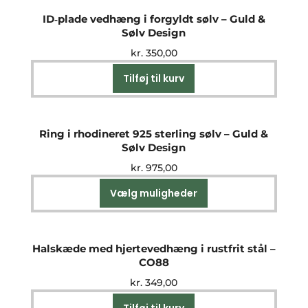
ID‑plade vedhæng i forgyldt sølv – Guld &
Sølv Design
kr.
350,00
Tilføj til kurv
Ring i rhodineret 925 sterling sølv – Guld &
Sølv Design
kr.
975,00
Vælg muligheder
Dette
vare
har
flere
Halskæde med hjertevedhæng i rustfrit stål –
varianter.
CO88
Mulighederne
kr.
349,00
kan
vælges