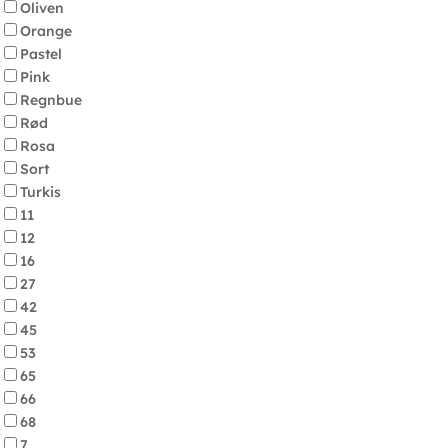
Oliven
Orange
Pastel
Pink
Regnbue
Rød
Rosa
Sort
Turkis
11
12
16
27
42
45
53
65
66
68
7