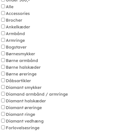
Under 500,-
Alle
Accessories
Brocher
Ankelkæder
Armbånd
Armringe
Bogstaver
Børnesmykker
Børne armbånd
Børne halskæder
Børne øreringe
Dåbsartikler
Diamant smykker
Diamand armbånd / armringe
Diamant halskæder
Diamant øreringe
Diamant ringe
Diamant vedhæng
Forlovelsesringe