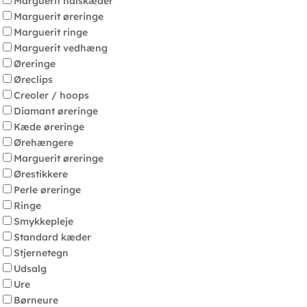
Marguerit halskæder
Marguerit øreringe
Marguerit ringe
Marguerit vedhæng
Øreringe
Øreclips
Creoler / hoops
Diamant øreringe
Kæde øreringe
Ørehængere
Marguerit øreringe
Ørestikkere
Perle øreringe
Ringe
Smykkepleje
Standard kæder
Stjernetegn
Udsalg
Ure
Børneure