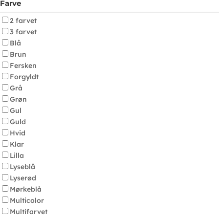
Farve
2 farvet
3 farvet
Blå
Brun
Fersken
Forgyldt
Grå
Grøn
Gul
Guld
Hvid
Klar
Lilla
Lyseblå
Lyserød
Mørkeblå
Multicolor
Multifarvet