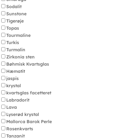
Sodalit
Sunstone
Tigerøje
Topas
Tourmaline
Turkis
Turmalin
Zirkonia sten
Bøhmisk Kvartsglas
Hæmatit
jaspis
krystal
kvartsglas facetteret
Labradorit
Lava
Lyserød krystal
Mallorca Barok Perle
Rosenkvarts
Tanzanit