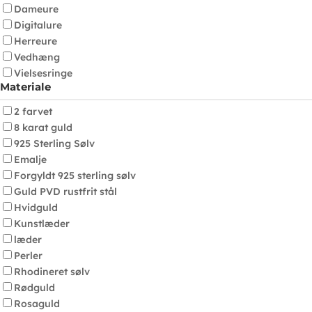
Dameure
Digitalure
Herreure
Vedhæng
Vielsesringe
Materiale
2 farvet
8 karat guld
925 Sterling Sølv
Emalje
Forgyldt 925 sterling sølv
Guld PVD rustfrit stål
Hvidguld
Kunstlæder
læder
Perler
Rhodineret sølv
Rødguld
Rosaguld