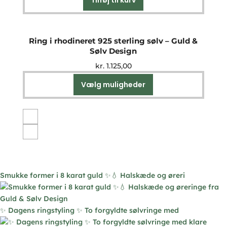
Tilføj til kurv
på
varesiden
Ring i rhodineret 925 sterling sølv – Guld &
Sølv Design
kr.
1.125,00
Vælg muligheder
Dette
vare
har
flere
varianter.
Mulighederne
kan
vælges
Smukke former i 8 karat guld ✨💧 Halskæde og øreri
på
varesiden
✨ Dagens ringstyling ✨ To forgyldte sølvringe med