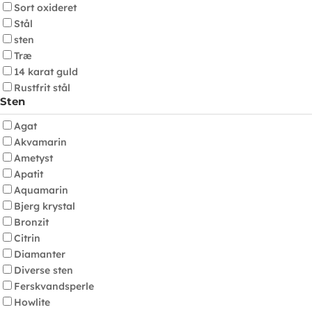
Sort oxideret
Stål
sten
Træ
14 karat guld
Rustfrit stål
Sten
Agat
Akvamarin
Ametyst
Apatit
Aquamarin
Bjerg krystal
Bronzit
Citrin
Diamanter
Diverse sten
Ferskvandsperle
Howlite