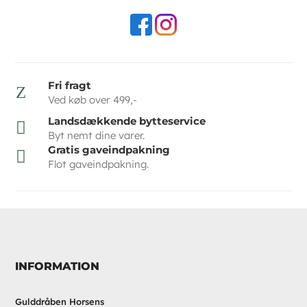
Fri fragt
Z
Ved køb over 499,-
Landsdækkende bytteservice

Byt nemt dine varer.
Gratis gaveindpakning

Flot gaveindpakning.
INFORMATION
Gulddråben Horsens