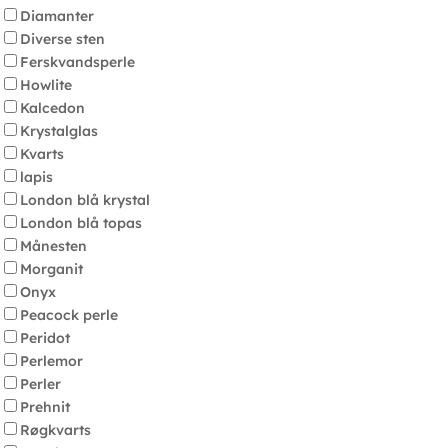
Diamanter
Diverse sten
Ferskvandsperle
Howlite
Kalcedon
Krystalglas
Kvarts
lapis
London blå krystal
London blå topas
Månesten
Morganit
Onyx
Peacock perle
Peridot
Perlemor
Perler
Prehnit
Røgkvarts