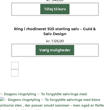
kr.
349,00
kan
vælges
Tilføj til kurv
på
varesiden
Ring i rhodineret 925 sterling sølv – Guld &
Sølv Design
kr.
1.125,00
Vælg muligheder
Dette
vare
har
flere
varianter.
Mulighederne
kan
vælges
✨ Dagens ringstyling ✨ To forgyldte sølvringe med
på
varesiden