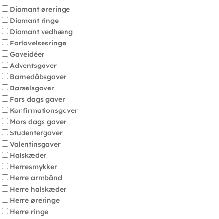
Diamant øreringe
Diamant ringe
Diamant vedhæng
Forlovelsesringe
Gaveidéer
Adventsgaver
Barnedåbsgaver
Barselsgaver
Fars dags gaver
Konfirmationsgaver
Mors dags gaver
Studentergaver
Valentinsgaver
Halskæder
Herresmykker
Herre armbånd
Herre halskæder
Herre øreringe
Herre ringe