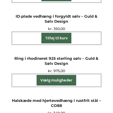
ID‑plade vedhæng i forgyldt sølv – Guld &
Sølv Design
kr.
350,00
Tilføj til kurv
Ring i rhodineret 925 sterling sølv – Guld &
Sølv Design
kr.
975,00
Vælg muligheder
Dette
vare
har
flere
Halskæde med hjertevedhæng i rustfrit stål –
varianter.
CO88
Mulighederne