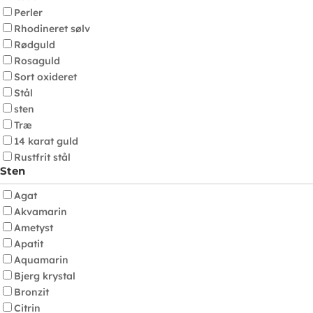
Perler
Rhodineret sølv
Rødguld
Rosaguld
Sort oxideret
Stål
sten
Træ
14 karat guld
Rustfrit stål
Sten
Agat
Akvamarin
Ametyst
Apatit
Aquamarin
Bjerg krystal
Bronzit
Citrin