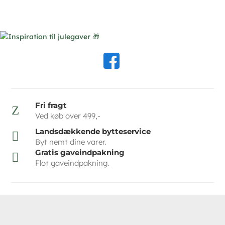
Fri fragt
Z
Ved køb over 499,-
Landsdækkende bytteservice

Byt nemt dine varer.
Gratis gaveindpakning

Flot gaveindpakning.