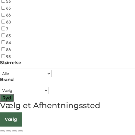
53
65
66
68
7
83
84
86
93
Størrelse
Brand
Ryd
Vælg et Afhentningssted
Vælg