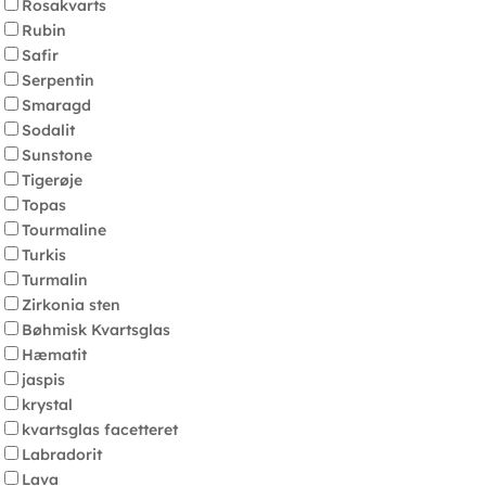
Rosakvarts
Rubin
Safir
Serpentin
Smaragd
Sodalit
Sunstone
Tigerøje
Topas
Tourmaline
Turkis
Turmalin
Zirkonia sten
Bøhmisk Kvartsglas
Hæmatit
jaspis
krystal
kvartsglas facetteret
Labradorit
Lava