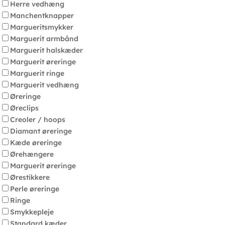
Herre vedhæng
Manchentknapper
Margueritsmykker
Marguerit armbånd
Marguerit halskæder
Marguerit øreringe
Marguerit ringe
Marguerit vedhæng
Øreringe
Øreclips
Creoler / hoops
Diamant øreringe
Kæde øreringe
Ørehængere
Marguerit øreringe
Ørestikkere
Perle øreringe
Ringe
Smykkepleje
Standard kæder