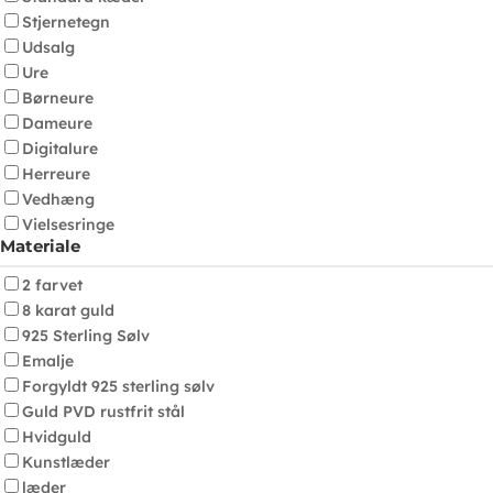
Stjernetegn
Udsalg
Ure
Børneure
Dameure
Digitalure
Herreure
Vedhæng
Vielsesringe
Materiale
2 farvet
8 karat guld
925 Sterling Sølv
Emalje
Forgyldt 925 sterling sølv
Guld PVD rustfrit stål
Hvidguld
Kunstlæder
læder