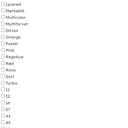
Lyserød
Mørkeblå
Multicolor
Multifarvet
Oliven
Orange
Pastel
Pink
Regnbue
Rød
Rosa
Sort
Turkis
11
12
16
27
42
45