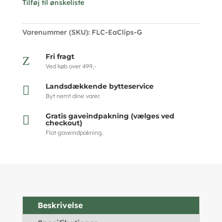
Tilføj til ønskeliste
Varenummer (SKU):
FLC-EaClips-G
Fri fragt
Z
Ved køb over 499,-
Landsdækkende bytteservice

Byt nemt dine varer.
Gratis gaveindpakning (vælges ved

checkout)
Flot gaveindpakning.
Beskrivelse