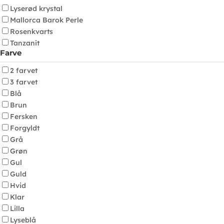
Lyserød krystal
Mallorca Barok Perle
Rosenkvarts
Tanzanit
Farve
2 farvet
3 farvet
Blå
Brun
Fersken
Forgyldt
Grå
Grøn
Gul
Guld
Hvid
Klar
Lilla
Lyseblå