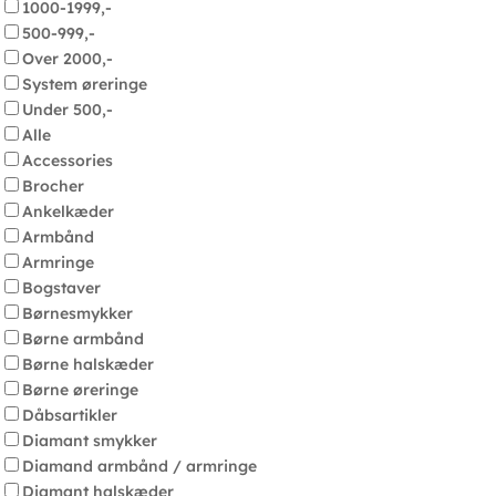
1000-1999,-
500-999,-
Over 2000,-
System øreringe
Under 500,-
Alle
Accessories
Brocher
Ankelkæder
Armbånd
Armringe
Bogstaver
Børnesmykker
Børne armbånd
Børne halskæder
Børne øreringe
Dåbsartikler
Diamant smykker
Diamand armbånd / armringe
Diamant halskæder