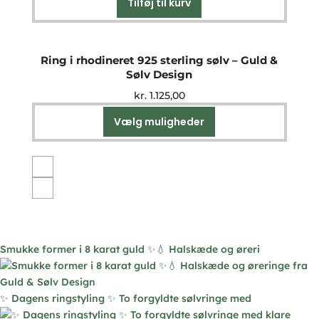
Tilføj til kurv
på
varesiden
Ring i rhodineret 925 sterling sølv – Guld &
Sølv Design
kr.
1.125,00
Vælg muligheder
Dette
vare
har
flere
varianter.
Mulighederne
kan
vælges
Smukke former i 8 karat guld ✨💧 Halskæde og øreri
på
varesiden
✨ Dagens ringstyling ✨ To forgyldte sølvringe med