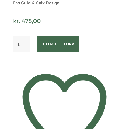
Fra Guld & Sølv Design.
kr.
475,00
Halskæde
TILFØJ TIL KURV
i
forgyldt
sølv
med
zirkonia
–
Guld
&
Sølv
Design
antal