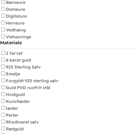
Børneure
Dameure
Digitalure
Herreure
Vedhæng
Vielsesringe
Materiale
2 farvet
8 karat guld
925 Sterling Sølv
Emalje
Forgyldt 925 sterling sølv
Guld PVD rustfrit stål
Hvidguld
Kunstlæder
læder
Perler
Rhodineret sølv
Rødguld