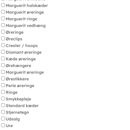
Marguerit halskæder
Marguerit øreringe
Marguerit ringe
Marguerit vedhæng
Øreringe
Øreclips
Creoler / hoops
Diamant øreringe
Kæde øreringe
Ørehængere
Marguerit øreringe
Ørestikkere
Perle øreringe
Ringe
Smykkepleje
Standard kæder
Stjernetegn
Udsalg
Ure