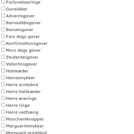
Forlovelsesringe
Gaveidéer
Adventsgaver
Barnedåbsgaver
Barselsgaver
Fars dags gaver
Konfirmationsgaver
Mors dags gaver
Studentergaver
Valentinsgaver
Halskæder
Herresmykker
Herre armbånd
Herre halskæder
Herre øreringe
Herre ringe
Herre vedhæng
Manchentknapper
Margueritsmykker
Marguerit armbånd