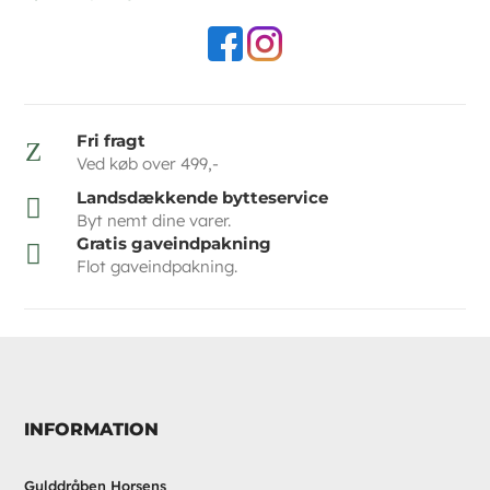
Fri fragt
Z
Ved køb over 499,-
Landsdækkende bytteservice

Byt nemt dine varer.
Gratis gaveindpakning

Flot gaveindpakning.
INFORMATION
Gulddråben Horsens