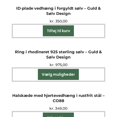
ID‑plade vedhæng i forgyldt sølv – Guld &
Sølv Design
kr.
350,00
Tilføj til kurv
Ring i rhodineret 925 sterling sølv – Guld &
Sølv Design
kr.
975,00
Vælg muligheder
Dette
vare
har
flere
Halskæde med hjertevedhæng i rustfrit stål –
varianter.
CO88
Mulighederne
kr.
349,00
kan
vælges