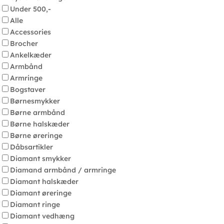
Under 500,-
Alle
Accessories
Brocher
Ankelkæder
Armbånd
Armringe
Bogstaver
Børnesmykker
Børne armbånd
Børne halskæder
Børne øreringe
Dåbsartikler
Diamant smykker
Diamand armbånd / armringe
Diamant halskæder
Diamant øreringe
Diamant ringe
Diamant vedhæng