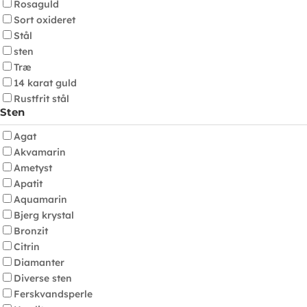
Rosaguld
Sort oxideret
Stål
sten
Træ
14 karat guld
Rustfrit stål
Sten
Agat
Akvamarin
Ametyst
Apatit
Aquamarin
Bjerg krystal
Bronzit
Citrin
Diamanter
Diverse sten
Ferskvandsperle