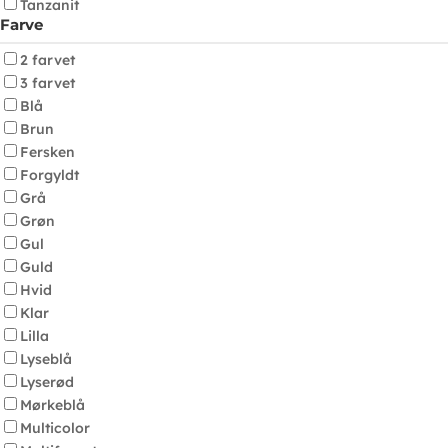
Tanzanit
Farve
2 farvet
3 farvet
Blå
Brun
Fersken
Forgyldt
Grå
Grøn
Gul
Guld
Hvid
Klar
Lilla
Lyseblå
Lyserød
Mørkeblå
Multicolor