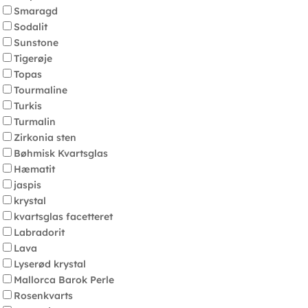
Smaragd
Sodalit
Sunstone
Tigerøje
Topas
Tourmaline
Turkis
Turmalin
Zirkonia sten
Bøhmisk Kvartsglas
Hæmatit
jaspis
krystal
kvartsglas facetteret
Labradorit
Lava
Lyserød krystal
Mallorca Barok Perle
Rosenkvarts