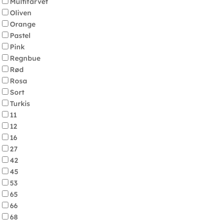
Multifarvet
Oliven
Orange
Pastel
Pink
Regnbue
Rød
Rosa
Sort
Turkis
11
12
16
27
42
45
53
65
66
68