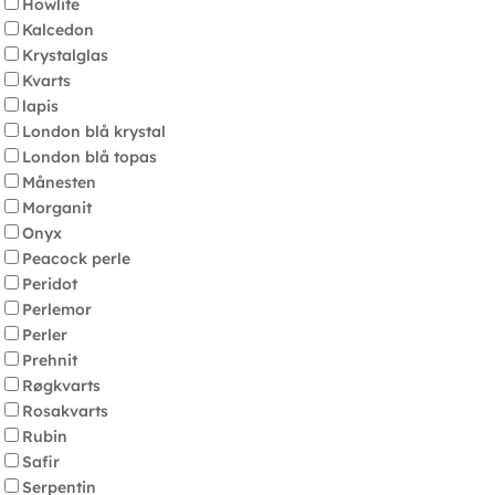
Howlite
Kalcedon
Krystalglas
Kvarts
lapis
London blå krystal
London blå topas
Månesten
Morganit
Onyx
Peacock perle
Peridot
Perlemor
Perler
Prehnit
Røgkvarts
Rosakvarts
Rubin
Safir
Serpentin