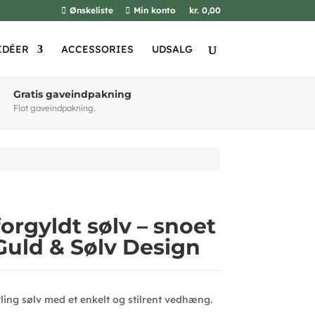
Ønskeliste
Min konto
kr. 0,00
IDÉER
ACCESSORIES
UDSALG
Gratis gaveindpakning
Flot gaveindpakning.
orgyldt sølv – snoet
uld & Sølv Design
ling sølv med et enkelt og stilrent vedhæng.