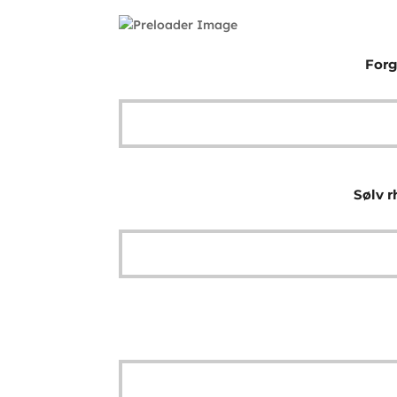
Forg
Sølv r