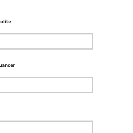
olite
nuancer
l