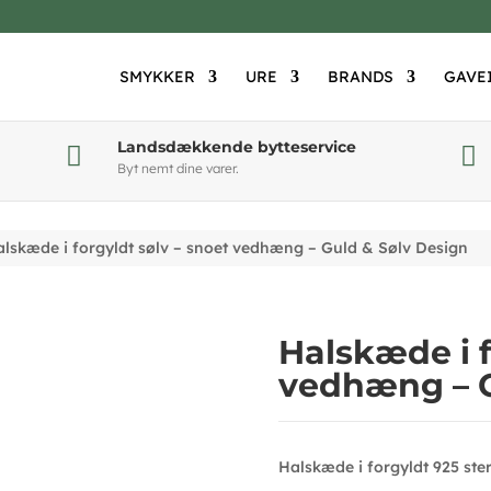
SMYKKER
URE
BRANDS
GAVE
Landsdækkende bytteservice


Byt nemt dine varer.
lskæde i forgyldt sølv – snoet vedhæng – Guld & Sølv Design
Halskæde i f
vedhæng – G
Halskæde i forgyldt 925 ster