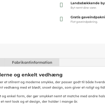
Landsdækkende byt

Byt nemt dine varer.
Gratis gaveindpakn

Flot gaveindpakning.
Fabrikantinformation
derne og enkelt vedhæng
r et stilrent og moderne smykke, der passer godt til både hverd
ant vedhæng med et blødt, snoet design, som giver et roligt og tid
t og enkel form, der gør smykket nemt at matche med andre hals
et rent look og et design, der holder i mange år.