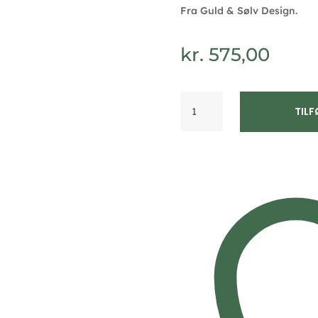
Fra Guld & Sølv Design.
kr.
575,00
Halskæde
TILF
i
forgyldt
sølv
-
snoet
vedhæng
–
Guld
&
Sølv
Design
antal