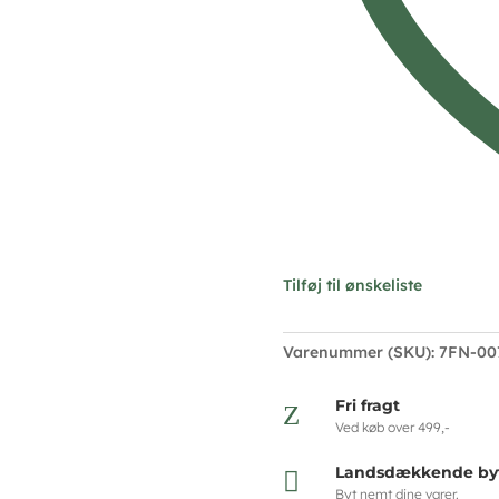
Tilføj til ønskeliste
Varenummer (SKU):
7FN-00
Fri fragt
Z
Ved køb over 499,-
Landsdækkende byt

Byt nemt dine varer.