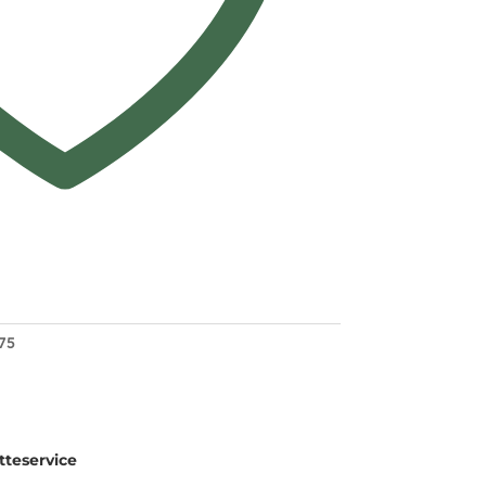
75
teservice