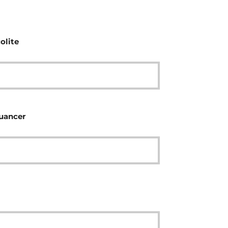
olite
nuancer
l