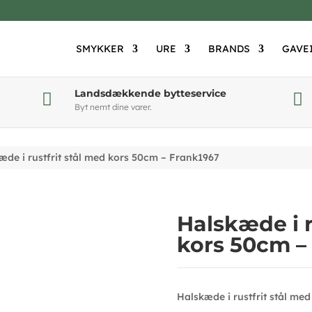
SMYKKER
URE
BRANDS
GAVE
Landsdækkende bytteservice


Byt nemt dine varer.
æde i rustfrit stål med kors 50cm – Frank1967
Halskæde i r
kors 50cm –
Halskæde i rustfrit stål med