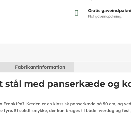
Gratis gaveindpakn

Flot gaveindpakning.
Fabrikantinformation
it stål med panserkæde og k
l fra Frank1967. Kæden er en klassisk panserkæde på 50 cm, og ve
fyre. Et solidt smykke, der kan bruges til både hverdag og fest, 