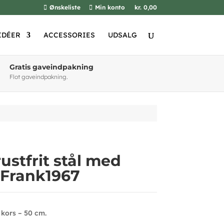
Ønskeliste
Min konto
kr. 0,00
IDÉER
ACCESSORIES
UDSALG
Gratis gaveindpakning
Flot gaveindpakning.
ustfrit stål med
 Frank1967
 kors – 50 cm.