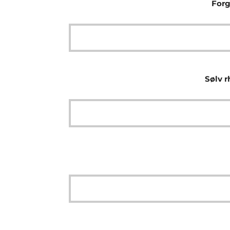
Forg
Sølv r