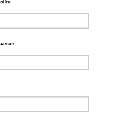
olite
nuancer
l