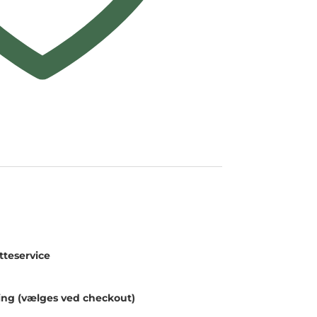
teservice
ing (vælges ved checkout)