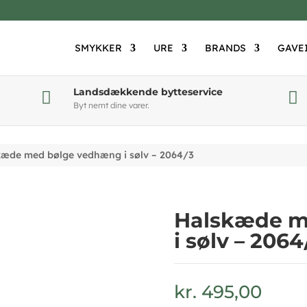
SMYKKER
URE
BRANDS
GAVE
Landsdækkende bytteservice


Byt nemt dine varer.
kæde med bølge vedhæng i sølv – 2064/3
Halskæde m
i sølv – 2064
kr.
495,00