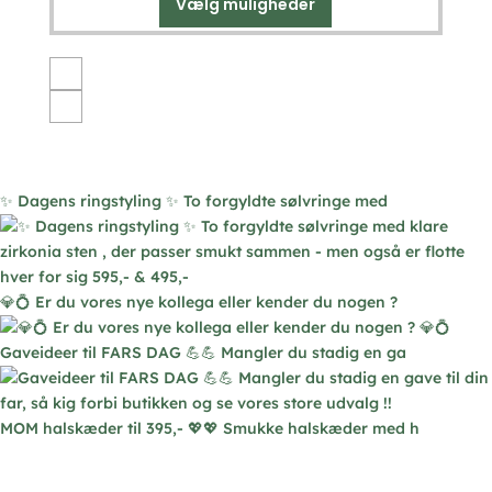
Vælg muligheder
Dette
vare
har
flere
varianter.
Mulighederne
kan
vælges
✨ Dagens ringstyling ✨ To forgyldte sølvringe med
på
varesiden
💎💍 Er du vores nye kollega eller kender du nogen ?
Gaveideer til FARS DAG 💪💪 Mangler du stadig en ga
MOM halskæder til 395,- 💖💖 Smukke halskæder med h