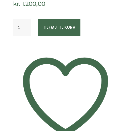
kr.
1.200,00
Halskæde
TILFØJ TIL KURV
med
dråbevedhæng
8kt
guld
–
Guld
&
Sølv
Design
antal