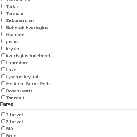
Turkis
Turmalin
Zirkonia sten
Bøhmisk Kvartsglas
Hæmatit
jaspis
krystal
kvartsglas facetteret
Labradorit
Lava
Lyserød krystal
Mallorca Barok Perle
Rosenkvarts
Tanzanit
Farve
2 farvet
3 farvet
Blå
Brun