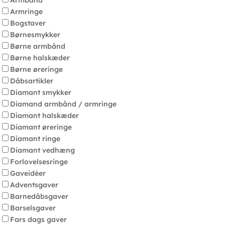
Armbånd
Armringe
Bogstaver
Børnesmykker
Børne armbånd
Børne halskæder
Børne øreringe
Dåbsartikler
Diamant smykker
Diamand armbånd / armringe
Diamant halskæder
Diamant øreringe
Diamant ringe
Diamant vedhæng
Forlovelsesringe
Gaveidéer
Adventsgaver
Barnedåbsgaver
Barselsgaver
Fars dags gaver