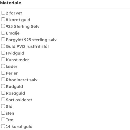
Materiale
2 farvet
8 karat guld
925 Sterling Sølv
Emalje
Forgyldt 925 sterling sølv
Guld PVD rustfrit stål
Hvidguld
Kunstlæder
læder
Perler
Rhodineret sølv
Rødguld
Rosaguld
Sort oxideret
Stål
sten
Træ
14 karat guld