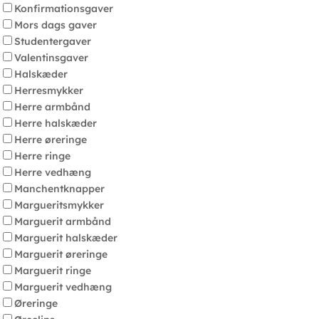
Konfirmationsgaver
Mors dags gaver
Studentergaver
Valentinsgaver
Halskæder
Herresmykker
Herre armbånd
Herre halskæder
Herre øreringe
Herre ringe
Herre vedhæng
Manchentknapper
Margueritsmykker
Marguerit armbånd
Marguerit halskæder
Marguerit øreringe
Marguerit ringe
Marguerit vedhæng
Øreringe