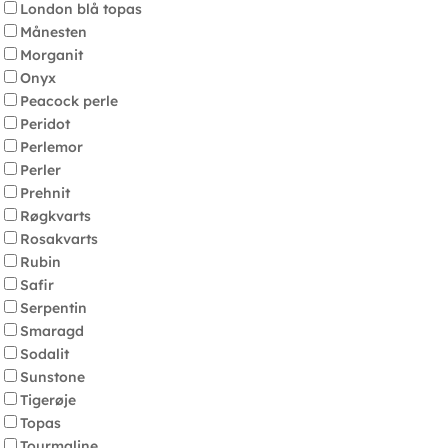
London blå topas
Månesten
Morganit
Onyx
Peacock perle
Peridot
Perlemor
Perler
Prehnit
Røgkvarts
Rosakvarts
Rubin
Safir
Serpentin
Smaragd
Sodalit
Sunstone
Tigerøje
Topas
Tourmaline