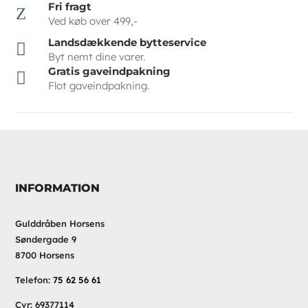
Fri fragt
Z
Ved køb over 499,-
Landsdækkende bytteservice

Byt nemt dine varer.
Gratis gaveindpakning

Flot gaveindpakning.
INFORMATION
Gulddråben Horsens
Søndergade 9
8700 Horsens
Telefon:
75 62 56 61
Cvr: 69377114