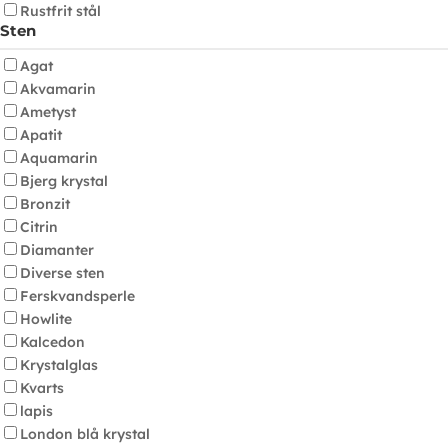
Rustfrit stål
Sten
Agat
Akvamarin
Ametyst
Apatit
Aquamarin
Bjerg krystal
Bronzit
Citrin
Diamanter
Diverse sten
Ferskvandsperle
Howlite
Kalcedon
Krystalglas
Kvarts
lapis
London blå krystal