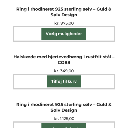
Ring i rhodineret 925 sterling sølv – Guld &
Sølv Design
kr.
975,00
Vælg muligheder
Dette
vare
har
flere
Halskæde med hjertevedhæng i rustfrit stål –
varianter.
CO88
Mulighederne
kr.
349,00
kan
vælges
Tilføj til kurv
på
varesiden
Ring i rhodineret 925 sterling sølv – Guld &
Sølv Design
kr.
1.125,00