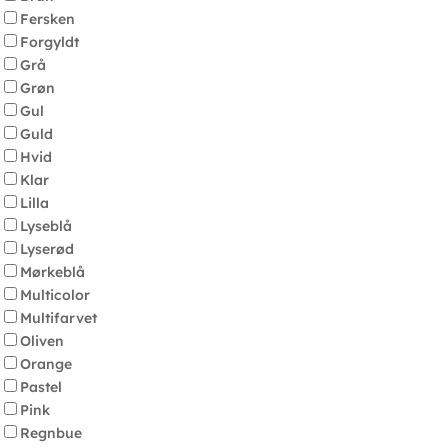
Fersken
Forgyldt
Grå
Grøn
Gul
Guld
Hvid
Klar
Lilla
Lyseblå
Lyserød
Mørkeblå
Multicolor
Multifarvet
Oliven
Orange
Pastel
Pink
Regnbue