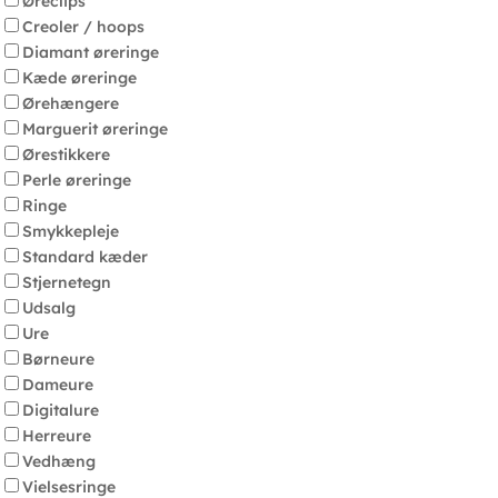
Øreclips
Creoler / hoops
Diamant øreringe
Kæde øreringe
Ørehængere
Marguerit øreringe
Ørestikkere
Perle øreringe
Ringe
Smykkepleje
Standard kæder
Stjernetegn
Udsalg
Ure
Børneure
Dameure
Digitalure
Herreure
Vedhæng
Vielsesringe