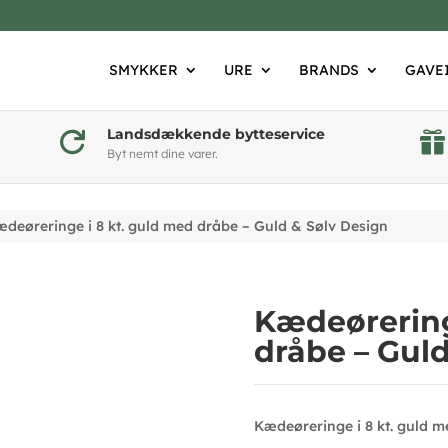
SMYKKER
URE
BRANDS
GAVE
Landsdækkende bytteservice


Byt nemt dine varer.
deøreringe i 8 kt. guld med dråbe – Guld & Sølv Design
Kædeørering
dråbe – Guld
Kædeøreringe i 8 kt. guld m