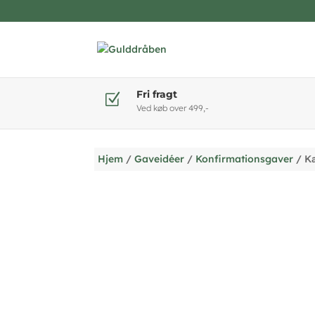
Fri fragt
Z
Ved køb over 499,-
Hjem
/
Gaveidéer
/
Konfirmationsgaver
/ Kæ