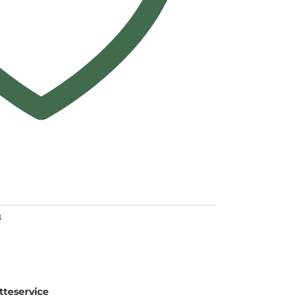
8
teservice