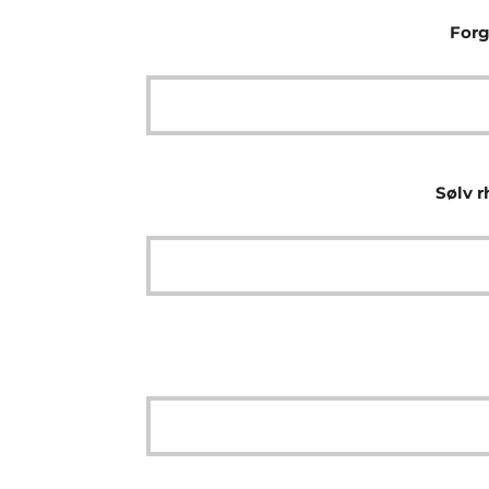
Forg
Sølv r