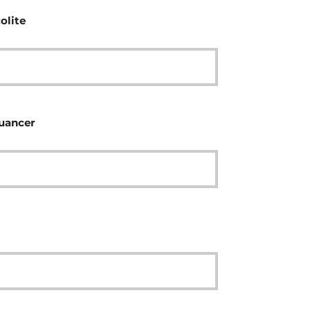
olite
nuancer
l