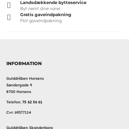
Landsdækkende bytteservice

Byt nemt dine varer.
Gratis gaveindpakning

Flot gaveindpakning.
INFORMATION
Gulddråben Horsens
Søndergade 9
8700 Horsens
Telefon:
75 62 56 61
Cvr: 69377114
Gulddråben Skanderborg