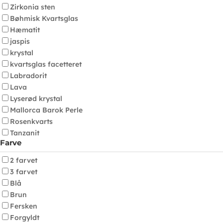
Zirkonia sten
Bøhmisk Kvartsglas
Hæmatit
jaspis
krystal
kvartsglas facetteret
Labradorit
Lava
Lyserød krystal
Mallorca Barok Perle
Rosenkvarts
Tanzanit
Farve
2 farvet
3 farvet
Blå
Brun
Fersken
Forgyldt