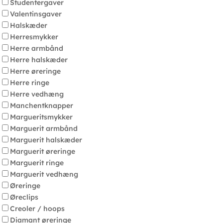
Studentergaver
Valentinsgaver
Halskæder
Herresmykker
Herre armbånd
Herre halskæder
Herre øreringe
Herre ringe
Herre vedhæng
Manchentknapper
Margueritsmykker
Marguerit armbånd
Marguerit halskæder
Marguerit øreringe
Marguerit ringe
Marguerit vedhæng
Øreringe
Øreclips
Creoler / hoops
Diamant øreringe