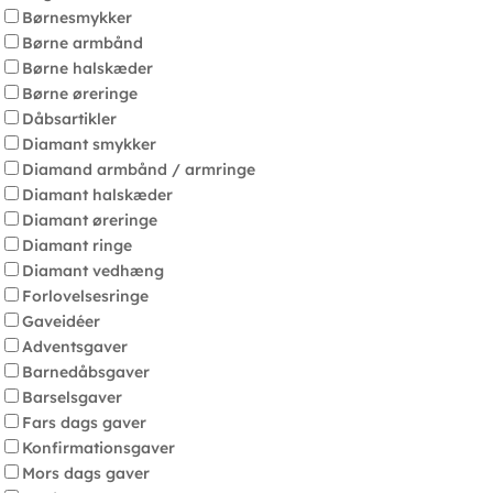
Børnesmykker
Børne armbånd
Børne halskæder
Børne øreringe
Dåbsartikler
Diamant smykker
Diamand armbånd / armringe
Diamant halskæder
Diamant øreringe
Diamant ringe
Diamant vedhæng
Forlovelsesringe
Gaveidéer
Adventsgaver
Barnedåbsgaver
Barselsgaver
Fars dags gaver
Konfirmationsgaver
Mors dags gaver