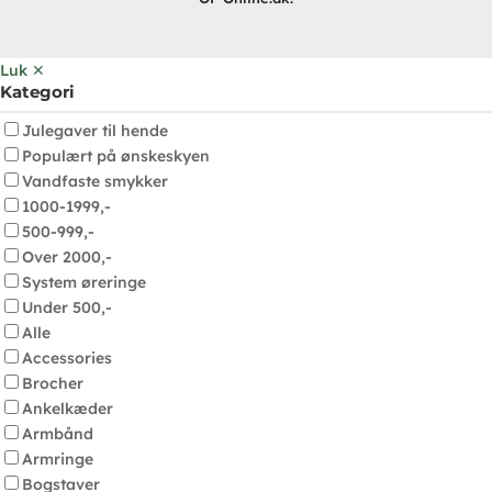
Luk ✕
Kategori
Julegaver til hende
Populært på ønskeskyen
Vandfaste smykker
1000-1999,-
500-999,-
Over 2000,-
System øreringe
Under 500,-
Alle
Accessories
Brocher
Ankelkæder
Armbånd
Armringe
Bogstaver