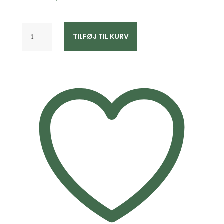
Kortholder
TILFØJ TIL KURV
brun
læder
antal