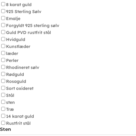
8 karat guld
925 Sterling Sølv
Emalje
Forgyldt 925 sterling sølv
Guld PVD rustfrit stål
Hvidguld
Kunstlæder
læder
Perler
Rhodineret sølv
Rødguld
Rosaguld
Sort oxideret
Stål
sten
Træ
14 karat guld
Rustfrit stål
Sten