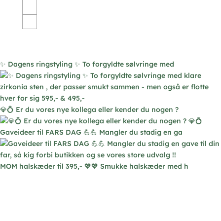
flere
varianter.
Mulighederne
kan
vælges
✨ Dagens ringstyling ✨ To forgyldte sølvringe med
på
varesiden
💎💍 Er du vores nye kollega eller kender du nogen ?
Gaveideer til FARS DAG 💪💪 Mangler du stadig en ga
MOM halskæder til 395,- 💖💖 Smukke halskæder med h