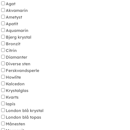
Agat
Akvamarin
Ametyst
Apatit
Aquamarin
Bjerg krystal
Bronzit
Citrin
Diamanter
Diverse sten
Ferskvandsperle
Howlite
Kalcedon
Krystalglas
Kvarts
lapis
London blå krystal
London blå topas
Månesten