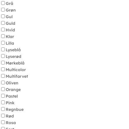
Grå
Grøn
Gul
Guld
Hvid
Klar
Lilla
Lyseblå
Lyserød
Mørkeblå
Multicolor
Multifarvet
Oliven
Orange
Pastel
Pink
Regnbue
Rød
Rosa