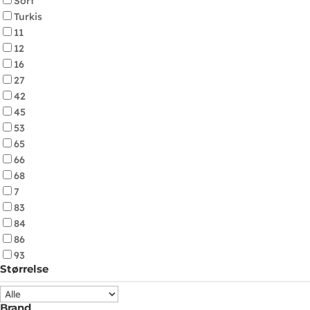
Sort
Turkis
11
12
16
27
42
45
53
65
66
68
7
83
84
86
93
Størrelse
Brand