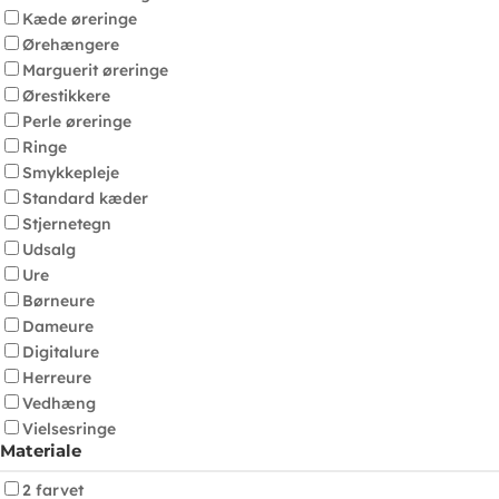
Kæde øreringe
Ørehængere
Marguerit øreringe
Ørestikkere
Perle øreringe
Ringe
Smykkepleje
Standard kæder
Stjernetegn
Udsalg
Ure
Børneure
Dameure
Digitalure
Herreure
Vedhæng
Vielsesringe
Materiale
2 farvet