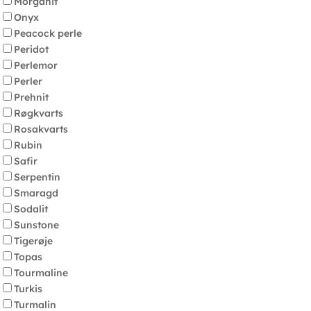
Morganit
Onyx
Peacock perle
Peridot
Perlemor
Perler
Prehnit
Røgkvarts
Rosakvarts
Rubin
Safir
Serpentin
Smaragd
Sodalit
Sunstone
Tigerøje
Topas
Tourmaline
Turkis
Turmalin