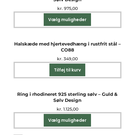
kr.
975,00
Vælg muligheder
Dette
vare
har
flere
Halskæde med hjertevedhæng i rustfrit stål –
varianter.
CO88
Mulighederne
kr.
349,00
kan
vælges
Tilføj til kurv
på
varesiden
Ring i rhodineret 925 sterling sølv – Guld &
Sølv Design
kr.
1.125,00
Vælg muligheder
Dette
vare
har