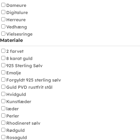
Dameure
Digitalure
Herreure
Vedhæng
Vielsesringe
Materiale
2 farvet
8 karat guld
925 Sterling Sølv
Emalje
Forgyldt 925 sterling sølv
Guld PVD rustfrit stål
Hvidguld
Kunstlæder
læder
Perler
Rhodineret sølv
Rødguld
Rosaguld