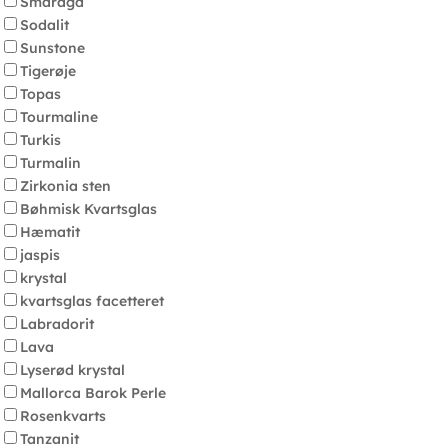
Smaragd
Sodalit
Sunstone
Tigerøje
Topas
Tourmaline
Turkis
Turmalin
Zirkonia sten
Bøhmisk Kvartsglas
Hæmatit
jaspis
krystal
kvartsglas facetteret
Labradorit
Lava
Lyserød krystal
Mallorca Barok Perle
Rosenkvarts
Tanzanit