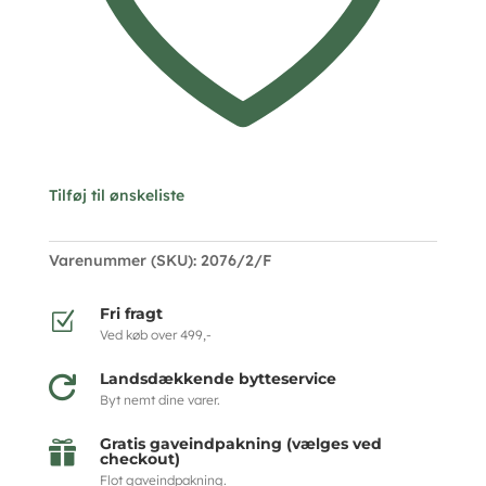
antal
Tilføj til ønskeliste
Varenummer (SKU):
2076/2/F
Fri fragt
Z
Ved køb over 499,-
Landsdækkende bytteservice

Byt nemt dine varer.
Gratis gaveindpakning (vælges ved

checkout)
Flot gaveindpakning.