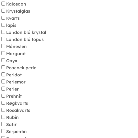
Kalcedon
Krystalglas
Kvarts
lapis
London blå krystal
London blå topas
Månesten
Morganit
Onyx
Peacock perle
Peridot
Perlemor
Perler
Prehnit
Røgkvarts
Rosakvarts
Rubin
Safir
Serpentin