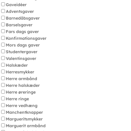
Gaveidéer
Adventsgaver
Barnedåbsgaver
Barselsgaver
Fars dags gaver
Konfirmationsgaver
Mors dags gaver
Studentergaver
Valentinsgaver
Halskæder
Herresmykker
Herre armbånd
Herre halskæder
Herre øreringe
Herre ringe
Herre vedhæng
Manchentknapper
Margueritsmykker
Marguerit armbånd