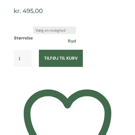
kr.
495,00
Størrelse
Ryd
Ring
TILFØJ TIL KURV
i
forgyldt
sølv
med
1
zirkonia
–
Guld
&
Sølv
Design