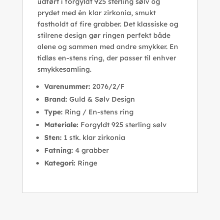
udført i forgyldt 925 sterling sølv og
prydet med én klar zirkonia, smukt
fastholdt af fire grabber. Det klassiske og
stilrene design gør ringen perfekt både
alene og sammen med andre smykker. En
tidløs en-stens ring, der passer til enhver
smykkesamling.
Varenummer:
2076/2/F
Brand:
Guld & Sølv Design
Type:
Ring / En-stens ring
Materiale:
Forgyldt 925 sterling sølv
Sten:
1 stk. klar zirkonia
Fatning:
4 grabber
Kategori:
Ringe