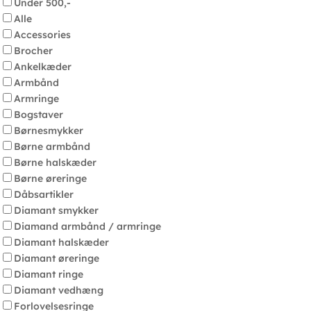
Under 500,-
Alle
Accessories
Brocher
Ankelkæder
Armbånd
Armringe
Bogstaver
Børnesmykker
Børne armbånd
Børne halskæder
Børne øreringe
Dåbsartikler
Diamant smykker
Diamand armbånd / armringe
Diamant halskæder
Diamant øreringe
Diamant ringe
Diamant vedhæng
Forlovelsesringe