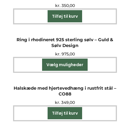
kr.
350,00
Tilføj til kurv
Ring i rhodineret 925 sterling sølv – Guld &
Sølv Design
kr.
975,00
Vælg muligheder
Dette
vare
har
flere
Halskæde med hjertevedhæng i rustfrit stål –
varianter.
CO88
Mulighederne
kr.
349,00
kan
vælges
Tilføj til kurv
på
varesiden