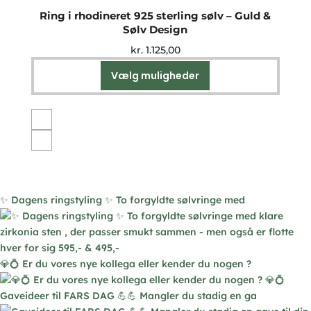
Ring i rhodineret 925 sterling sølv – Guld &
Sølv Design
kr.
1.125,00
Vælg muligheder
Dette
vare
har
flere
varianter.
Mulighederne
kan
vælges
✨ Dagens ringstyling ✨ To forgyldte sølvringe med
på
varesiden
💎💍 Er du vores nye kollega eller kender du nogen ?
Gaveideer til FARS DAG 💪💪 Mangler du stadig en ga