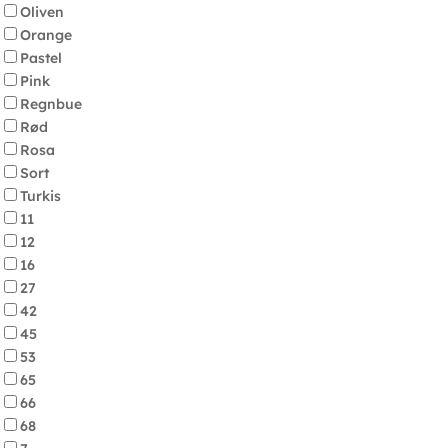
Oliven
Orange
Pastel
Pink
Regnbue
Rød
Rosa
Sort
Turkis
11
12
16
27
42
45
53
65
66
68