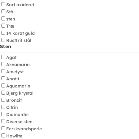
Sort oxideret
Stål
sten
Træ
14 karat guld
Rustfrit stål
Sten
Agat
Akvamarin
Ametyst
Apatit
Aquamarin
Bjerg krystal
Bronzit
Citrin
Diamanter
Diverse sten
Ferskvandsperle
Howlite