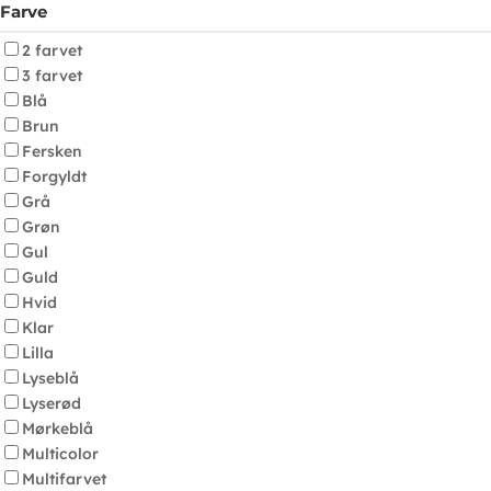
Farve
2 farvet
3 farvet
Blå
Brun
Fersken
Forgyldt
Grå
Grøn
Gul
Guld
Hvid
Klar
Lilla
Lyseblå
Lyserød
Mørkeblå
Multicolor
Multifarvet