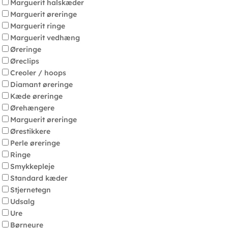
Marguerit halskæder
Marguerit øreringe
Marguerit ringe
Marguerit vedhæng
Øreringe
Øreclips
Creoler / hoops
Diamant øreringe
Kæde øreringe
Ørehængere
Marguerit øreringe
Ørestikkere
Perle øreringe
Ringe
Smykkepleje
Standard kæder
Stjernetegn
Udsalg
Ure
Børneure