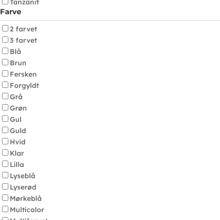
Tanzanit
Farve
2 farvet
3 farvet
Blå
Brun
Fersken
Forgyldt
Grå
Grøn
Gul
Guld
Hvid
Klar
Lilla
Lyseblå
Lyserød
Mørkeblå
Multicolor