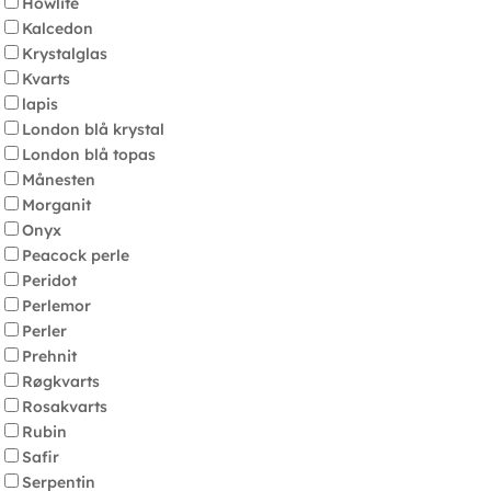
Howlite
Kalcedon
Krystalglas
Kvarts
lapis
London blå krystal
London blå topas
Månesten
Morganit
Onyx
Peacock perle
Peridot
Perlemor
Perler
Prehnit
Røgkvarts
Rosakvarts
Rubin
Safir
Serpentin