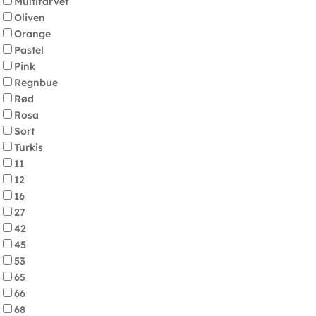
Multifarvet
Oliven
Orange
Pastel
Pink
Regnbue
Rød
Rosa
Sort
Turkis
11
12
16
27
42
45
53
65
66
68