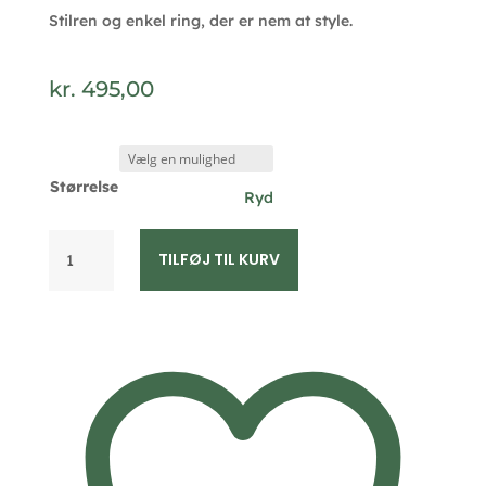
Stilren og enkel ring, der er nem at style.
kr.
495,00
Størrelse
Ryd
Ring
TILFØJ TIL KURV
i
forgyldt
sølv
med
zirkonia
–
Guld
&
Sølv