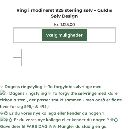
Ring i rhodineret 925 sterling sølv – Guld &
Sølv Design
kr.
1.125,00
Vælg muligheder
Dette
vare
har
flere
varianter.
Mulighederne
kan
vælges
✨ Dagens ringstyling ✨ To forgyldte sølvringe med
på
varesiden
💎💍 Er du vores nye kollega eller kender du nogen ?
Gaveideer til FARS DAG 💪💪 Mangler du stadig en ga