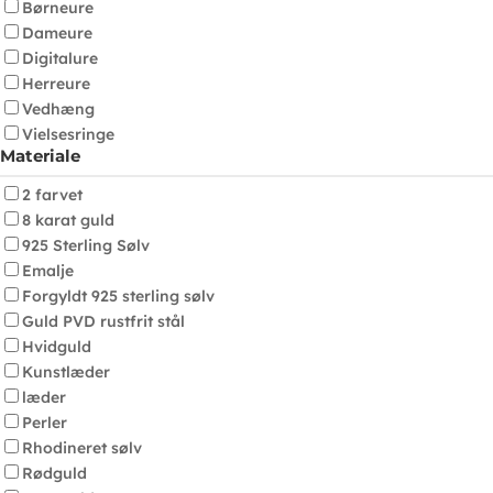
Børneure
Dameure
Digitalure
Herreure
Vedhæng
Vielsesringe
Materiale
2 farvet
8 karat guld
925 Sterling Sølv
Emalje
Forgyldt 925 sterling sølv
Guld PVD rustfrit stål
Hvidguld
Kunstlæder
læder
Perler
Rhodineret sølv
Rødguld