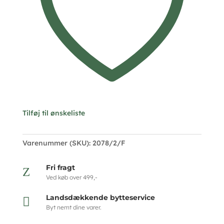
Design
antal
Tilføj til ønskeliste
Varenummer (SKU):
2078/2/F
Fri fragt
Z
Ved køb over 499,-
Landsdækkende bytteservice

Byt nemt dine varer.