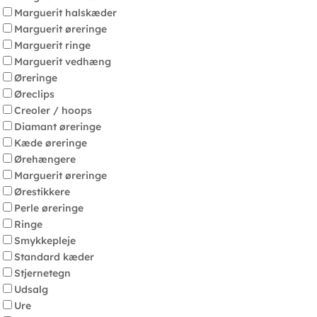
Marguerit halskæder
Marguerit øreringe
Marguerit ringe
Marguerit vedhæng
Øreringe
Øreclips
Creoler / hoops
Diamant øreringe
Kæde øreringe
Ørehængere
Marguerit øreringe
Ørestikkere
Perle øreringe
Ringe
Smykkepleje
Standard kæder
Stjernetegn
Udsalg
Ure