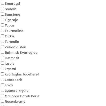
Smaragd
Sodalit
Sunstone
Tigerøje
Topas
Tourmaline
Turkis
Turmalin
Zirkonia sten
Bøhmisk Kvartsglas
Hæmatit
jaspis
krystal
kvartsglas facetteret
Labradorit
Lava
Lyserød krystal
Mallorca Barok Perle
Rosenkvarts