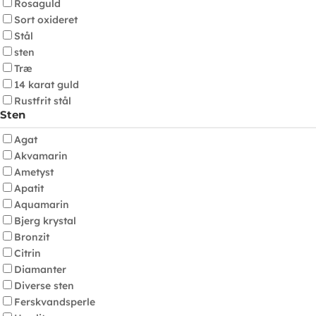
Rosaguld
Sort oxideret
Stål
sten
Træ
14 karat guld
Rustfrit stål
Sten
Agat
Akvamarin
Ametyst
Apatit
Aquamarin
Bjerg krystal
Bronzit
Citrin
Diamanter
Diverse sten
Ferskvandsperle