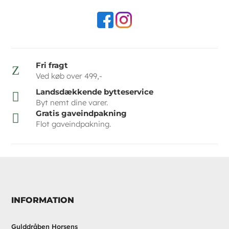
Fri fragt
Z
Ved køb over 499,-
Landsdækkende bytteservice

Byt nemt dine varer.
Gratis gaveindpakning

Flot gaveindpakning.
INFORMATION
Gulddråben Horsens