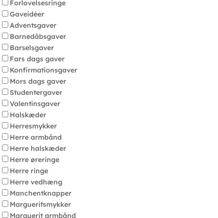
Forlovelsesringe
Gaveidéer
Adventsgaver
Barnedåbsgaver
Barselsgaver
Fars dags gaver
Konfirmationsgaver
Mors dags gaver
Studentergaver
Valentinsgaver
Halskæder
Herresmykker
Herre armbånd
Herre halskæder
Herre øreringe
Herre ringe
Herre vedhæng
Manchentknapper
Margueritsmykker
Marguerit armbånd