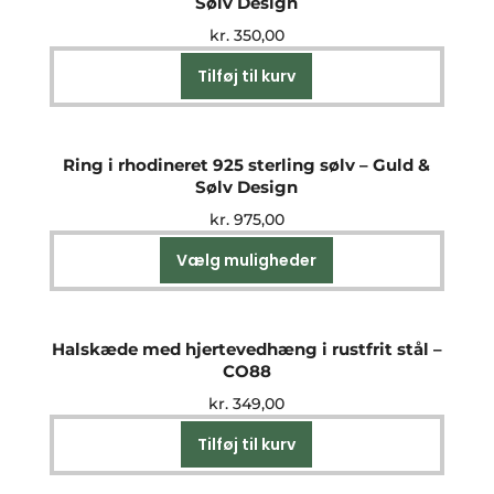
Sølv Design
kr.
350,00
Tilføj til kurv
Ring i rhodineret 925 sterling sølv – Guld &
Sølv Design
kr.
975,00
Vælg muligheder
Dette
vare
har
flere
Halskæde med hjertevedhæng i rustfrit stål –
varianter.
CO88
Mulighederne
kr.
349,00
kan
vælges
Tilføj til kurv
på
varesiden