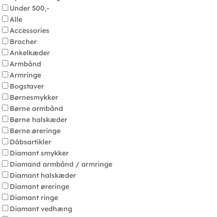
Under 500,-
Alle
Accessories
Brocher
Ankelkæder
Armbånd
Armringe
Bogstaver
Børnesmykker
Børne armbånd
Børne halskæder
Børne øreringe
Dåbsartikler
Diamant smykker
Diamand armbånd / armringe
Diamant halskæder
Diamant øreringe
Diamant ringe
Diamant vedhæng