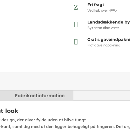
Fri fragt
Z
Ved køb over 499,-
Landsdækkende byt

Byt nemt dine varer.
Gratis gaveindpakn

Flot gaveindpakning.
Fabrikantinformation
gt look
 design, der giver fylde uden at blive tungt.
kant, samtidig med at den ligger behageligt på fingeren. Det o