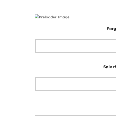
Forg
Sølv r