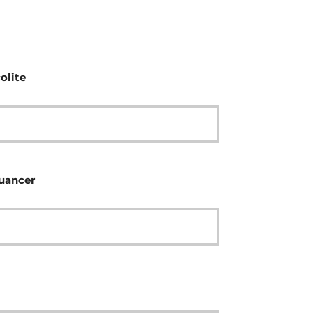
olite
nuancer
l