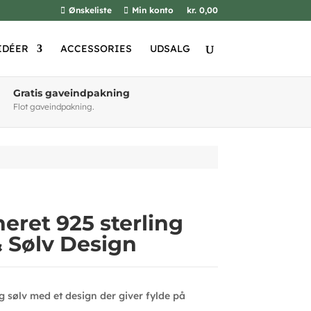
Ønskeliste
Min konto
kr. 0,00
IDÉER
ACCESSORIES
UDSALG
Gratis gaveindpakning
Flot gaveindpakning.
neret 925 sterling
& Sølv Design
ng sølv med et design der giver fylde på