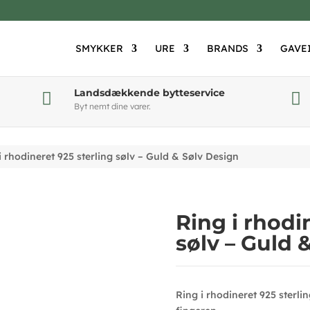
SMYKKER
URE
BRANDS
GAVE
Landsdækkende bytteservice


Byt nemt dine varer.
i rhodineret 925 sterling sølv – Guld & Sølv Design
Ring i rhodi
sølv – Guld 
Ring i rhodineret 925 sterli