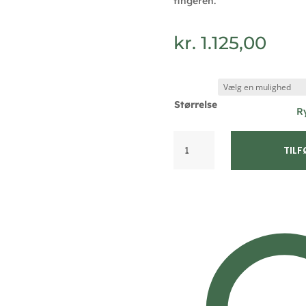
fingeren.
kr.
1.125,00
Størrelse
R
Ring
TILF
i
rhodineret
925
sterling
sølv
–
Guld
&
Sølv
Design