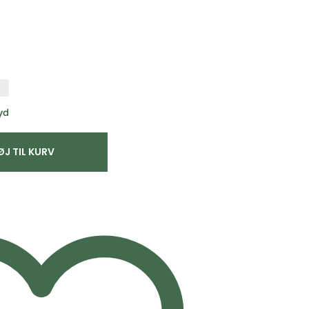
yd
ØJ TIL KURV