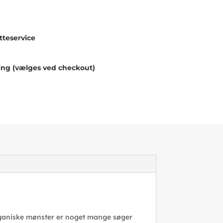
teservice
ing (vælges ved checkout)
rganiske mønster er noget mange søger