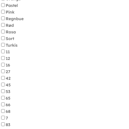
Pastel
Pink
Regnbue
Rød
Rosa
Sort
Turkis
11
12
16
27
42
45
53
65
66
68
7
83