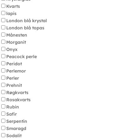
Kvarts
lapis
London blå krystal
London blå topas
Månesten
Morganit
Onyx
Peacock perle
Peridot
Perlemor
Perler
Prehnit
Røgkvarts
Rosakvarts
Rubin
Safir
Serpentin
Smaragd
Sodalit