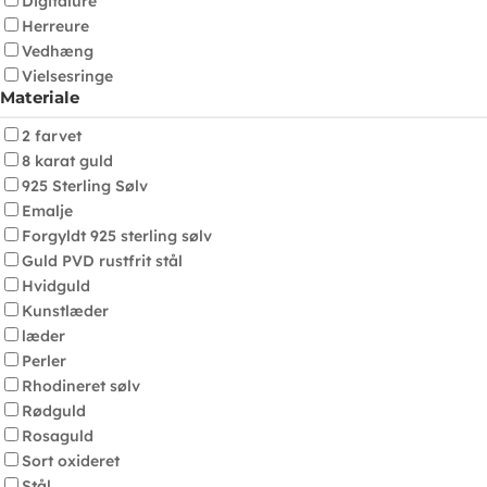
Digitalure
Herreure
Vedhæng
Vielsesringe
Materiale
2 farvet
8 karat guld
925 Sterling Sølv
Emalje
Forgyldt 925 sterling sølv
Guld PVD rustfrit stål
Hvidguld
Kunstlæder
læder
Perler
Rhodineret sølv
Rødguld
Rosaguld
Sort oxideret
Stål