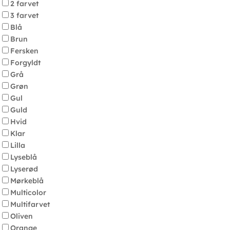
2 farvet
3 farvet
Blå
Brun
Fersken
Forgyldt
Grå
Grøn
Gul
Guld
Hvid
Klar
Lilla
Lyseblå
Lyserød
Mørkeblå
Multicolor
Multifarvet
Oliven
Orange