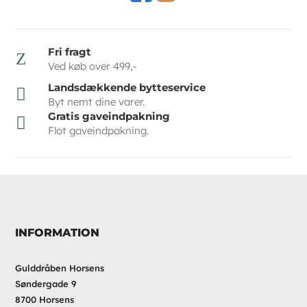
Fri fragt
Z
Ved køb over 499,-
Landsdækkende bytteservice

Byt nemt dine varer.
Gratis gaveindpakning

Flot gaveindpakning.
INFORMATION
Gulddråben Horsens
Søndergade 9
8700 Horsens