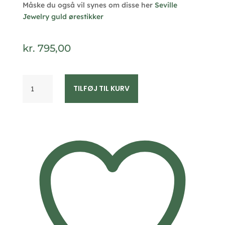
Måske du også vil synes om disse her
Seville
Jewelry guld ørestikker
kr.
795,00
Seville
TILFØJ TIL KURV
Jewelry
8
kt
guld
ørestikker
5599/08
antal