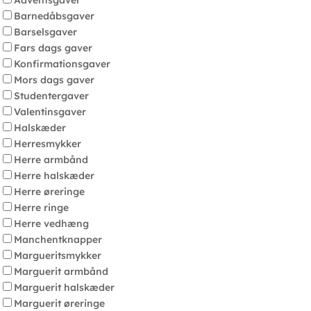
Adventsgaver
Barnedåbsgaver
Barselsgaver
Fars dags gaver
Konfirmationsgaver
Mors dags gaver
Studentergaver
Valentinsgaver
Halskæder
Herresmykker
Herre armbånd
Herre halskæder
Herre øreringe
Herre ringe
Herre vedhæng
Manchentknapper
Margueritsmykker
Marguerit armbånd
Marguerit halskæder
Marguerit øreringe