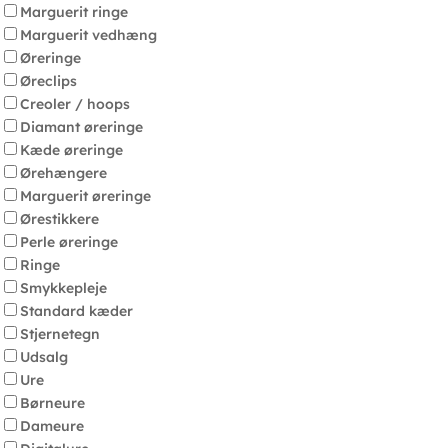
Marguerit ringe
Marguerit vedhæng
Øreringe
Øreclips
Creoler / hoops
Diamant øreringe
Kæde øreringe
Ørehængere
Marguerit øreringe
Ørestikkere
Perle øreringe
Ringe
Smykkepleje
Standard kæder
Stjernetegn
Udsalg
Ure
Børneure
Dameure