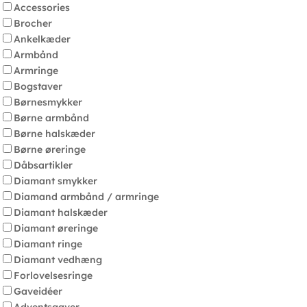
Accessories
Brocher
Ankelkæder
Armbånd
Armringe
Bogstaver
Børnesmykker
Børne armbånd
Børne halskæder
Børne øreringe
Dåbsartikler
Diamant smykker
Diamand armbånd / armringe
Diamant halskæder
Diamant øreringe
Diamant ringe
Diamant vedhæng
Forlovelsesringe
Gaveidéer