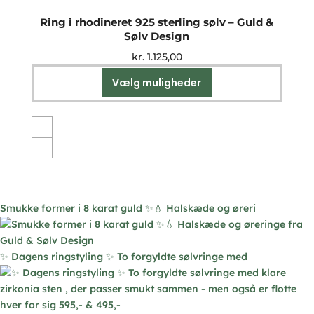
Ring i rhodineret 925 sterling sølv – Guld &
Sølv Design
kr.
1.125,00
Vælg muligheder
Dette
vare
har
flere
varianter.
Mulighederne
kan
vælges
Smukke former i 8 karat guld ✨💧 Halskæde og øreri
på
varesiden
✨ Dagens ringstyling ✨ To forgyldte sølvringe med