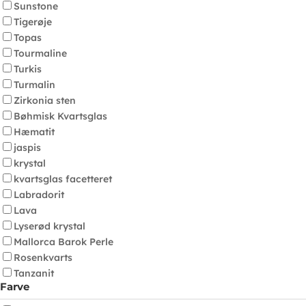
Sunstone
Tigerøje
Topas
Tourmaline
Turkis
Turmalin
Zirkonia sten
Bøhmisk Kvartsglas
Hæmatit
jaspis
krystal
kvartsglas facetteret
Labradorit
Lava
Lyserød krystal
Mallorca Barok Perle
Rosenkvarts
Tanzanit
Farve