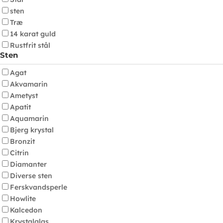
sten
Træ
14 karat guld
Rustfrit stål
Sten
Agat
Akvamarin
Ametyst
Apatit
Aquamarin
Bjerg krystal
Bronzit
Citrin
Diamanter
Diverse sten
Ferskvandsperle
Howlite
Kalcedon
Krystalglas