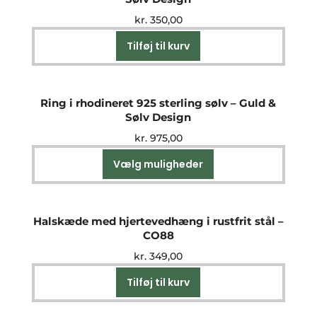
kr.
350,00
Tilføj til kurv
Ring i rhodineret 925 sterling sølv – Guld &
Sølv Design
kr.
975,00
Vælg muligheder
Dette
vare
har
flere
Halskæde med hjertevedhæng i rustfrit stål –
varianter.
CO88
Mulighederne
kr.
349,00
kan
vælges
Tilføj til kurv
på
varesiden