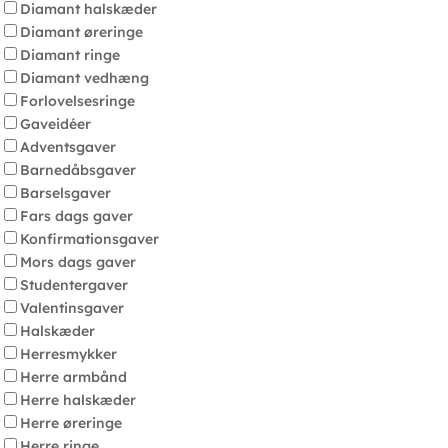
Diamant halskæder
Diamant øreringe
Diamant ringe
Diamant vedhæng
Forlovelsesringe
Gaveidéer
Adventsgaver
Barnedåbsgaver
Barselsgaver
Fars dags gaver
Konfirmationsgaver
Mors dags gaver
Studentergaver
Valentinsgaver
Halskæder
Herresmykker
Herre armbånd
Herre halskæder
Herre øreringe
Herre ringe