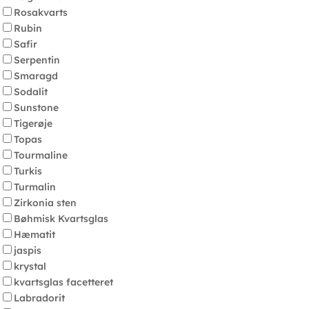
Rosakvarts
Rubin
Safir
Serpentin
Smaragd
Sodalit
Sunstone
Tigerøje
Topas
Tourmaline
Turkis
Turmalin
Zirkonia sten
Bøhmisk Kvartsglas
Hæmatit
jaspis
krystal
kvartsglas facetteret
Labradorit