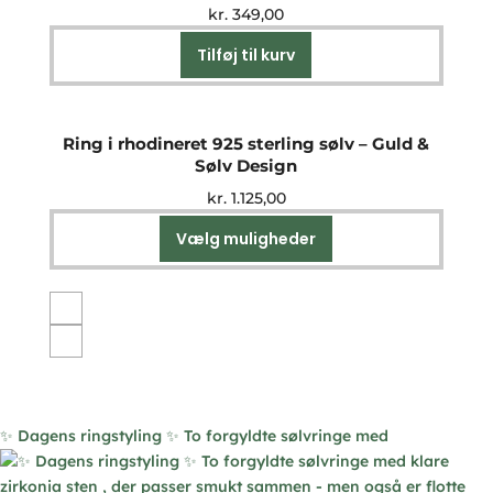
kr.
349,00
kan
vælges
Tilføj til kurv
på
varesiden
Ring i rhodineret 925 sterling sølv – Guld &
Sølv Design
kr.
1.125,00
Vælg muligheder
Dette
vare
har
flere
varianter.
Mulighederne
kan
vælges
✨ Dagens ringstyling ✨ To forgyldte sølvringe med
på
varesiden