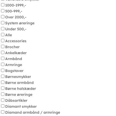
1000-1999,-
500-999,-
Over 2000,-
System øreringe
Under 500,-
Alle
Accessories
Brocher
Ankelkæder
Armbånd
Armringe
Bogstaver
Børnesmykker
Børne armbånd
Børne halskæder
Børne øreringe
Dåbsartikler
Diamant smykker
Diamand armbånd / armringe