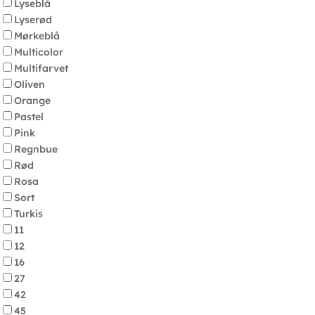
Lyseblå
Lyserød
Mørkeblå
Multicolor
Multifarvet
Oliven
Orange
Pastel
Pink
Regnbue
Rød
Rosa
Sort
Turkis
11
12
16
27
42
45