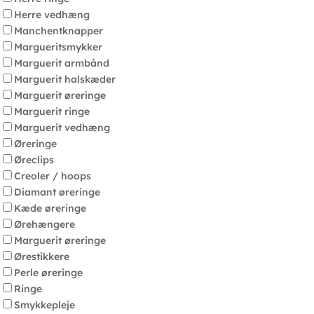
Herre vedhæng
Manchentknapper
Margueritsmykker
Marguerit armbånd
Marguerit halskæder
Marguerit øreringe
Marguerit ringe
Marguerit vedhæng
Øreringe
Øreclips
Creoler / hoops
Diamant øreringe
Kæde øreringe
Ørehængere
Marguerit øreringe
Ørestikkere
Perle øreringe
Ringe
Smykkepleje