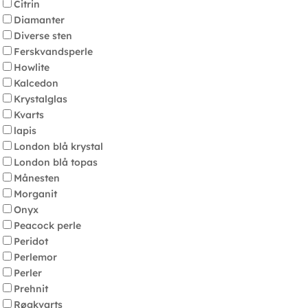
Citrin
Diamanter
Diverse sten
Ferskvandsperle
Howlite
Kalcedon
Krystalglas
Kvarts
lapis
London blå krystal
London blå topas
Månesten
Morganit
Onyx
Peacock perle
Peridot
Perlemor
Perler
Prehnit
Røgkvarts