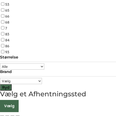
53
65
66
68
7
83
84
86
93
Størrelse
Brand
Ryd
Vælg et Afhentningssted
Vælg