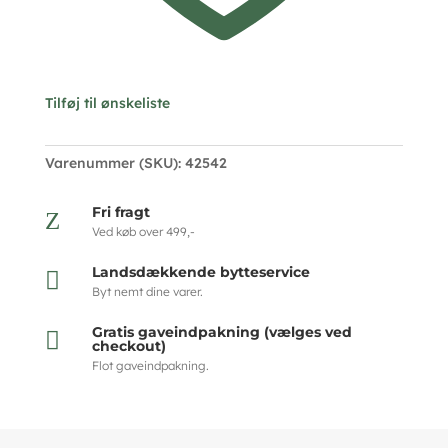
Tilføj til ønskeliste
Varenummer (SKU):
42542
Fri fragt
Z
Ved køb over 499,-
Landsdækkende bytteservice

Byt nemt dine varer.
Gratis gaveindpakning (vælges ved

checkout)
Flot gaveindpakning.