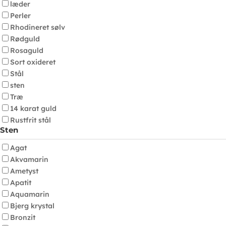
læder
Perler
Rhodineret sølv
Rødguld
Rosaguld
Sort oxideret
Stål
sten
Træ
14 karat guld
Rustfrit stål
Sten
Agat
Akvamarin
Ametyst
Apatit
Aquamarin
Bjerg krystal
Bronzit