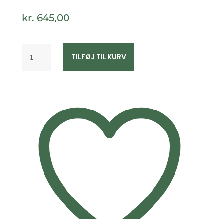
kr.
645,00
Spirit
TILFØJ TIL KURV
Icons
Cecilia
ørestikker
42542
antal