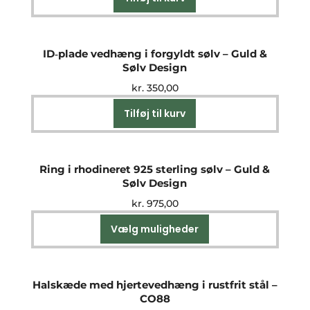
ID‑plade vedhæng i forgyldt sølv – Guld &
Sølv Design
kr.
350,00
Tilføj til kurv
Ring i rhodineret 925 sterling sølv – Guld &
Sølv Design
kr.
975,00
Vælg muligheder
Dette
vare
har
flere
Halskæde med hjertevedhæng i rustfrit stål –
varianter.
CO88
Mulighederne