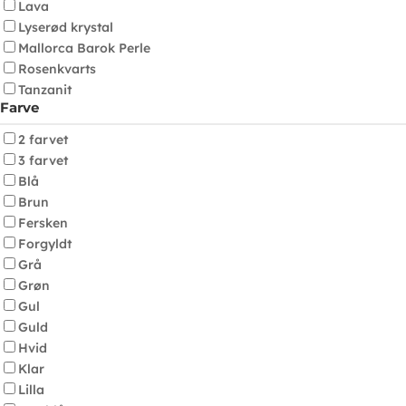
Lava
Lyserød krystal
Mallorca Barok Perle
Rosenkvarts
Tanzanit
Farve
2 farvet
3 farvet
Blå
Brun
Fersken
Forgyldt
Grå
Grøn
Gul
Guld
Hvid
Klar
Lilla