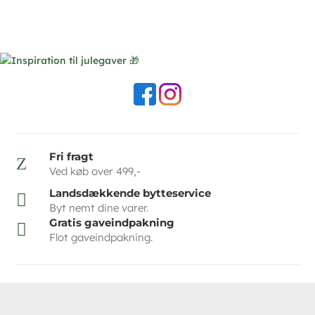
Fri fragt
Z
Ved køb over 499,-
Landsdækkende bytteservice

Byt nemt dine varer.
Gratis gaveindpakning

Flot gaveindpakning.