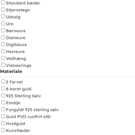
Standard kæder
Stjernetegn
Udsalg
Ure
Børneure
Dameure
Digitalure
Herreure
Vedhæng
Vielsesringe
Materiale
2 farvet
8 karat guld
925 Sterling Sølv
Emalje
Forgyldt 925 sterling sølv
Guld PVD rustfrit stål
Hvidguld
Kunstlæder