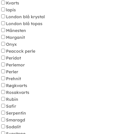
Kvarts
lapis
London blå krystal
London blå topas
Månesten
Morganit
Onyx
Peacock perle
Peridot
Perlemor
Perler
Prehnit
Røgkvarts
Rosakvarts
Rubin
Safir
Serpentin
Smaragd
Sodalit
Sunstone