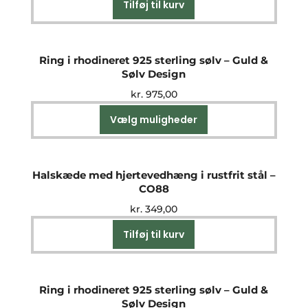
Tilføj til kurv
Ring i rhodineret 925 sterling sølv – Guld &
Sølv Design
kr.
975,00
Vælg muligheder
Dette
vare
har
flere
Halskæde med hjertevedhæng i rustfrit stål –
varianter.
CO88
Mulighederne
kr.
349,00
kan
vælges
Tilføj til kurv
på
varesiden
Ring i rhodineret 925 sterling sølv – Guld &
Sølv Design