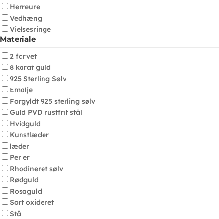
Herreure
Vedhæng
Vielsesringe
Materiale
2 farvet
8 karat guld
925 Sterling Sølv
Emalje
Forgyldt 925 sterling sølv
Guld PVD rustfrit stål
Hvidguld
Kunstlæder
læder
Perler
Rhodineret sølv
Rødguld
Rosaguld
Sort oxideret
Stål