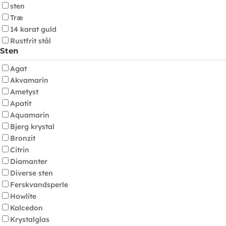
sten
Træ
14 karat guld
Rustfrit stål
Sten
Agat
Akvamarin
Ametyst
Apatit
Aquamarin
Bjerg krystal
Bronzit
Citrin
Diamanter
Diverse sten
Ferskvandsperle
Howlite
Kalcedon
Krystalglas