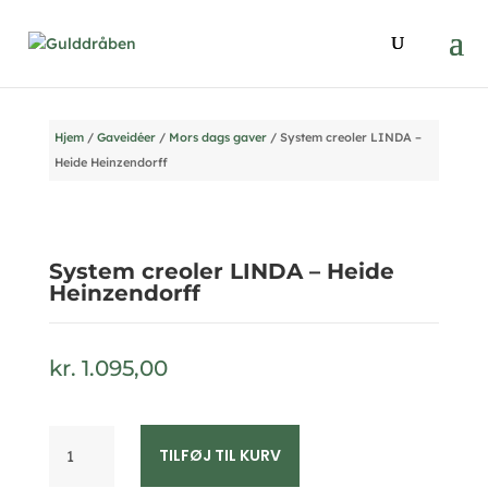
Hjem
/
Gaveidéer
/
Mors dags gaver
/ System creoler LINDA –
Heide Heinzendorff
System creoler LINDA – Heide
Heinzendorff
kr.
1.095,00
System
TILFØJ TIL KURV
creoler
LINDA