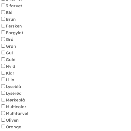
3 farvet
Blå
Brun
Fersken
Forgyldt
Grå
Grøn
Gul
Guld
Hvid
Klar
Lilla
Lyseblå
Lyserød
Mørkeblå
Multicolor
Multifarvet
Oliven
Orange