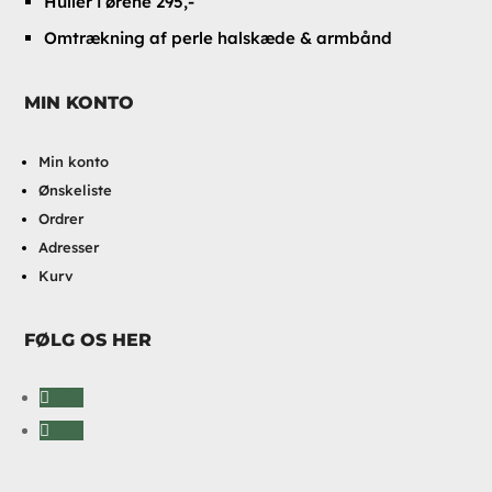
Huller i ørene 295,-
Omtrækning af perle halskæde & armbånd
MIN KONTO
Min konto
Ønskeliste
Ordrer
Adresser
Kurv
FØLG OS HER
Følg
Følg