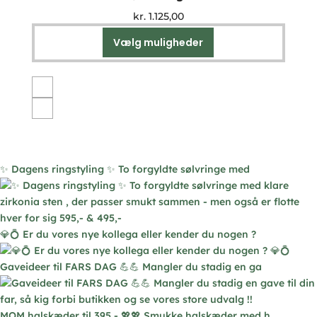
kr.
1.125,00
Vælg muligheder
Dette
vare
har
flere
varianter.
Mulighederne
kan
vælges
✨ Dagens ringstyling ✨ To forgyldte sølvringe med
på
varesiden
💎💍 Er du vores nye kollega eller kender du nogen ?
Gaveideer til FARS DAG 💪💪 Mangler du stadig en ga
MOM halskæder til 395,- 💖💖 Smukke halskæder med h