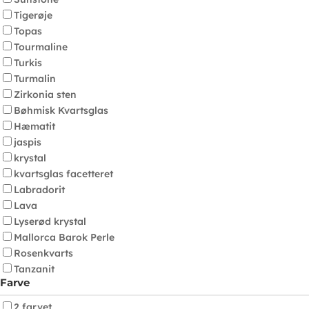
Tigerøje
Topas
Tourmaline
Turkis
Turmalin
Zirkonia sten
Bøhmisk Kvartsglas
Hæmatit
jaspis
krystal
kvartsglas facetteret
Labradorit
Lava
Lyserød krystal
Mallorca Barok Perle
Rosenkvarts
Tanzanit
Farve
2 farvet