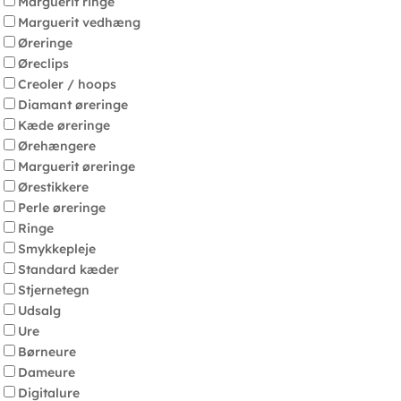
Marguerit ringe
Marguerit vedhæng
Øreringe
Øreclips
Creoler / hoops
Diamant øreringe
Kæde øreringe
Ørehængere
Marguerit øreringe
Ørestikkere
Perle øreringe
Ringe
Smykkepleje
Standard kæder
Stjernetegn
Udsalg
Ure
Børneure
Dameure
Digitalure