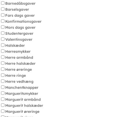
Barnedåbsgaver
Barselsgaver
Fars dags gaver
Konfirmationsgaver
Mors dags gaver
Studentergaver
Valentinsgaver
Halskæder
Herresmykker
Herre armbånd
Herre halskæder
Herre øreringe
Herre ringe
Herre vedhæng
Manchentknapper
Margueritsmykker
Marguerit armbånd
Marguerit halskæder
Marguerit øreringe