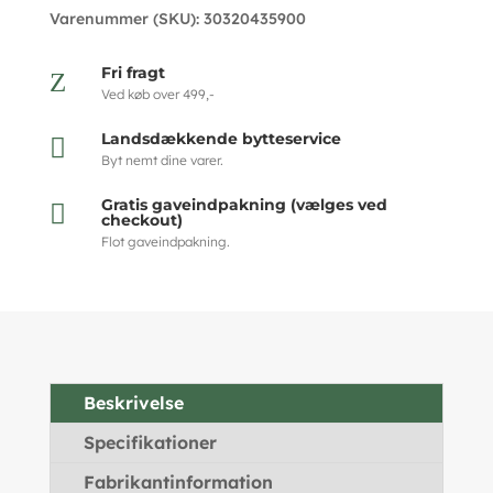
Varenummer (SKU):
30320435900
Fri fragt
Z
Ved køb over 499,-
Landsdækkende bytteservice

Byt nemt dine varer.
Gratis gaveindpakning (vælges ved

checkout)
Flot gaveindpakning.
Beskrivelse
Specifikationer
Fabrikantinformation