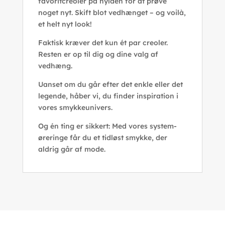
favoritcreoler på hylden for at prøve
noget nyt. Skift blot vedhænget – og voilà,
et helt nyt look!
Faktisk kræver det kun ét par creoler.
Resten er op til dig og dine valg af
vedhæng.
Uanset om du går efter det enkle eller det
legende, håber vi, du finder inspiration i
vores smykkeunivers.
Og én ting er sikkert: Med vores system-
øreringe får du et tidløst smykke, der
aldrig går af mode.