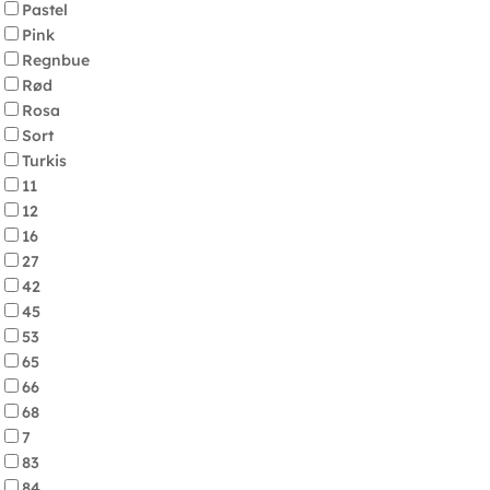
Pastel
Pink
Regnbue
Rød
Rosa
Sort
Turkis
11
12
16
27
42
45
53
65
66
68
7
83
84