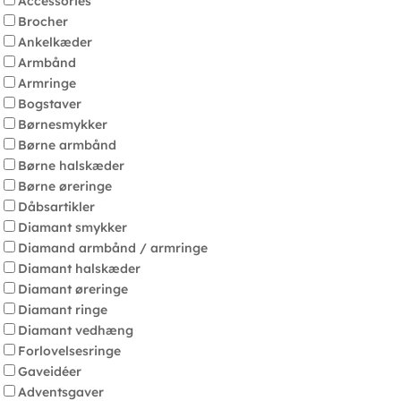
Accessories
Brocher
Ankelkæder
Armbånd
Armringe
Bogstaver
Børnesmykker
Børne armbånd
Børne halskæder
Børne øreringe
Dåbsartikler
Diamant smykker
Diamand armbånd / armringe
Diamant halskæder
Diamant øreringe
Diamant ringe
Diamant vedhæng
Forlovelsesringe
Gaveidéer
Adventsgaver