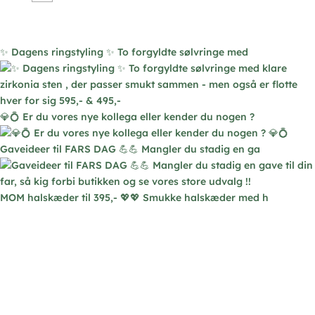
Mulighederne
kan
vælges
✨ Dagens ringstyling ✨ To forgyldte sølvringe med
på
varesiden
💎💍 Er du vores nye kollega eller kender du nogen ?
Gaveideer til FARS DAG 💪💪 Mangler du stadig en ga
MOM halskæder til 395,- 💖💖 Smukke halskæder med h