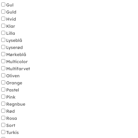
Gul
Guld
Hvid
Klar
Lilla
Lyseblå
Lyserød
Mørkeblå
Multicolor
Multifarvet
Oliven
Orange
Pastel
Pink
Regnbue
Rød
Rosa
Sort
Turkis