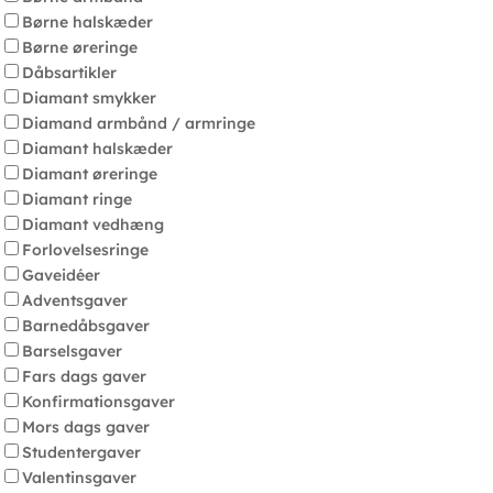
Børne halskæder
Børne øreringe
Dåbsartikler
Diamant smykker
Diamand armbånd / armringe
Diamant halskæder
Diamant øreringe
Diamant ringe
Diamant vedhæng
Forlovelsesringe
Gaveidéer
Adventsgaver
Barnedåbsgaver
Barselsgaver
Fars dags gaver
Konfirmationsgaver
Mors dags gaver
Studentergaver
Valentinsgaver