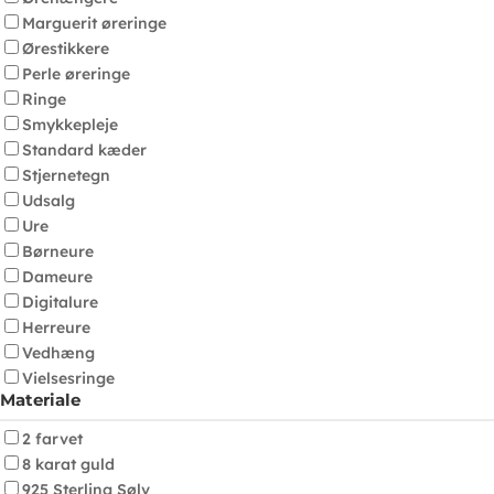
Marguerit øreringe
Ørestikkere
Perle øreringe
Ringe
Smykkepleje
Standard kæder
Stjernetegn
Udsalg
Ure
Børneure
Dameure
Digitalure
Herreure
Vedhæng
Vielsesringe
Materiale
2 farvet
8 karat guld
925 Sterling Sølv