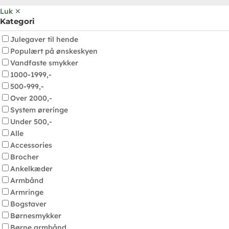
Luk ✕
Kategori
Julegaver til hende
Populært på ønskeskyen
Vandfaste smykker
1000-1999,-
500-999,-
Over 2000,-
System øreringe
Under 500,-
Alle
Accessories
Brocher
Ankelkæder
Armbånd
Armringe
Bogstaver
Børnesmykker
Børne armbånd