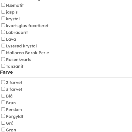
Hæmatit
jaspis
krystal
kvartsglas facetteret
Labradorit
Lava
Lyserød krystal
Mallorca Barok Perle
Rosenkvarts
Tanzanit
Farve
2 farvet
3 farvet
Blå
Brun
Fersken
Forgyldt
Grå
Grøn