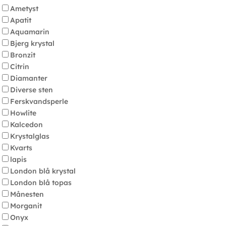
Ametyst
Apatit
Aquamarin
Bjerg krystal
Bronzit
Citrin
Diamanter
Diverse sten
Ferskvandsperle
Howlite
Kalcedon
Krystalglas
Kvarts
lapis
London blå krystal
London blå topas
Månesten
Morganit
Onyx