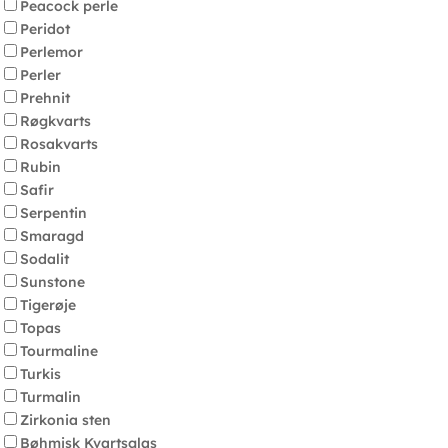
Peacock perle
Peridot
Perlemor
Perler
Prehnit
Røgkvarts
Rosakvarts
Rubin
Safir
Serpentin
Smaragd
Sodalit
Sunstone
Tigerøje
Topas
Tourmaline
Turkis
Turmalin
Zirkonia sten
Bøhmisk Kvartsglas