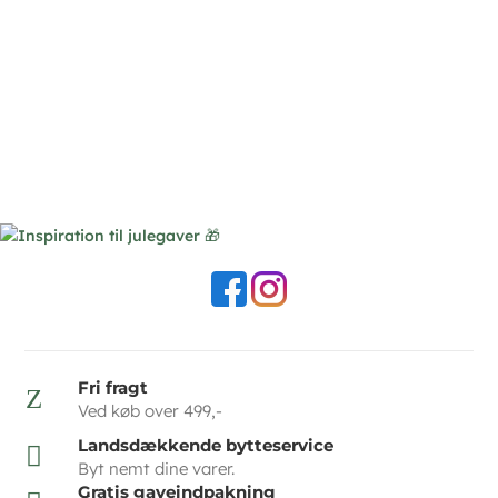
Fri fragt
Z
Ved køb over 499,-
Landsdækkende bytteservice

Byt nemt dine varer.
Gratis gaveindpakning