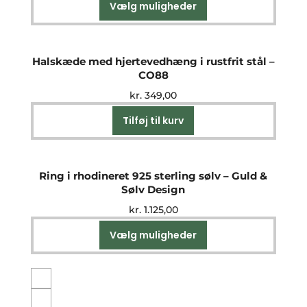
Vælg muligheder
Dette
vare
har
flere
Halskæde med hjertevedhæng i rustfrit stål –
varianter.
CO88
Mulighederne
kr.
349,00
kan
vælges
Tilføj til kurv
på
varesiden
Ring i rhodineret 925 sterling sølv – Guld &
Sølv Design
kr.
1.125,00
Vælg muligheder
Dette
vare
har
flere
varianter.