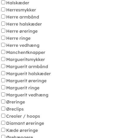
Halskæder
Herresmykker
Herre armbånd
Herre halskæder
Herre øreringe
Herre ringe
Herre vedhæng
Manchentknapper
Margueritsmykker
Marguerit armbånd
Marguerit halskæder
Marguerit øreringe
Marguerit ringe
Marguerit vedhæng
Øreringe
Øreclips
Creoler / hoops
Diamant øreringe
Kæde øreringe
Ørehængere