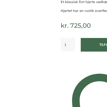
Et klassisk fint hjerte vedhæ
Hjertet har en rustik overfl
kr.
725,00
8
TILF
kt
guld
hjerte
vedhæng
med
mat
overflade
8,5mm
-
Guld
&
Sølv