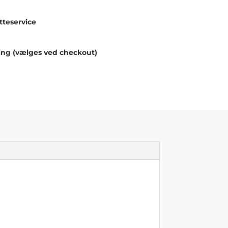
teservice
ing (vælges ved checkout)