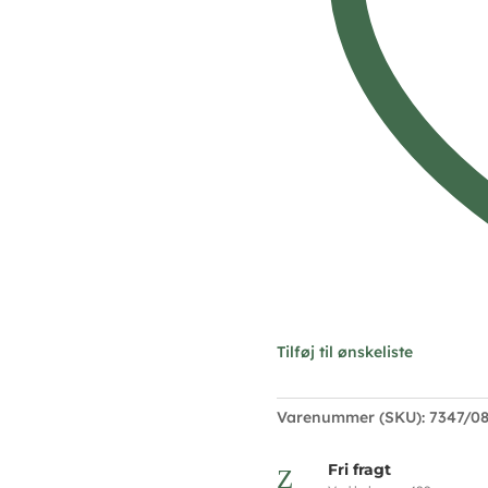
Design
7347/08
antal
Tilføj til ønskeliste
Varenummer (SKU):
7347/0
Fri fragt
Z