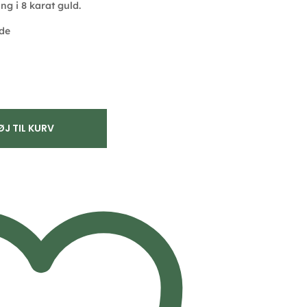
ng i 8 karat guld.
ade
ØJ TIL KURV