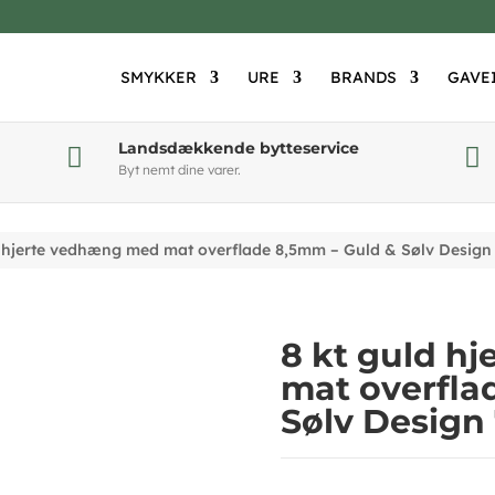
SMYKKER
URE
BRANDS
GAVE
Landsdækkende bytteservice


Byt nemt dine varer.
d hjerte vedhæng med mat overflade 8,5mm – Guld & Sølv Design
8 kt guld h
mat overfla
Sølv Design