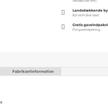
Ved køb over 499,-
Landsdækkende byt

Byt nemt dine varer.
Gratis gaveindpakn

Flot gaveindpakning.
Fabrikantinformation
nk