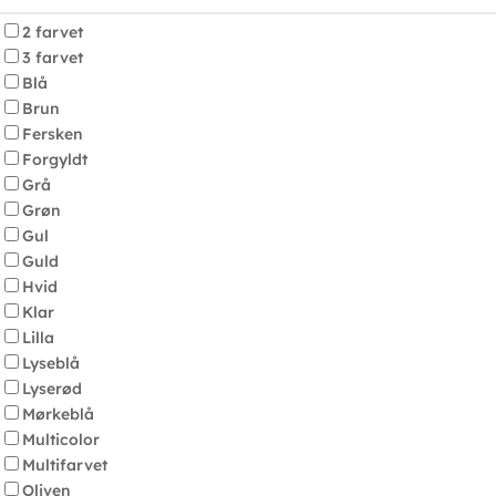
2 farvet
3 farvet
Blå
Brun
Fersken
Forgyldt
Grå
Grøn
Gul
Guld
Hvid
Klar
Lilla
Lyseblå
Lyserød
Mørkeblå
Multicolor
Multifarvet
Oliven