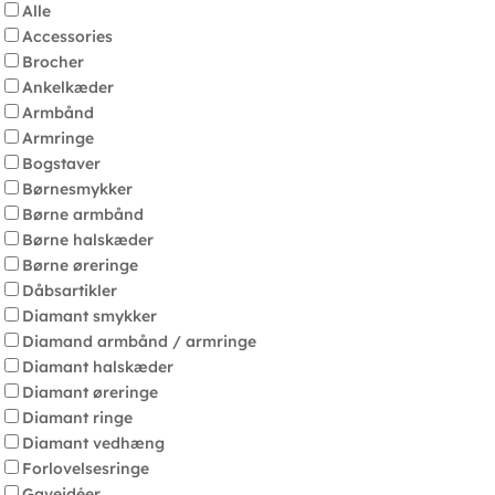
Alle
Accessories
Brocher
Ankelkæder
Armbånd
Armringe
Bogstaver
Børnesmykker
Børne armbånd
Børne halskæder
Børne øreringe
Dåbsartikler
Diamant smykker
Diamand armbånd / armringe
Diamant halskæder
Diamant øreringe
Diamant ringe
Diamant vedhæng
Forlovelsesringe
Gaveidéer