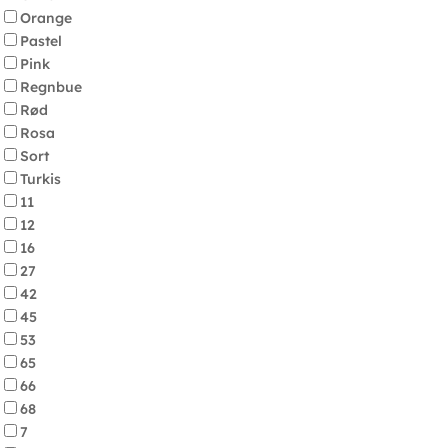
Orange
Pastel
Pink
Regnbue
Rød
Rosa
Sort
Turkis
11
12
16
27
42
45
53
65
66
68
7