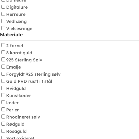
Dameure
Digitalure
Herreure
Vedhæng
Vielsesringe
Materiale
2 farvet
8 karat guld
925 Sterling Sølv
Emalje
Forgyldt 925 sterling sølv
Guld PVD rustfrit stål
Hvidguld
Kunstlæder
læder
Perler
Rhodineret sølv
Rødguld
Rosaguld
Sort oxideret