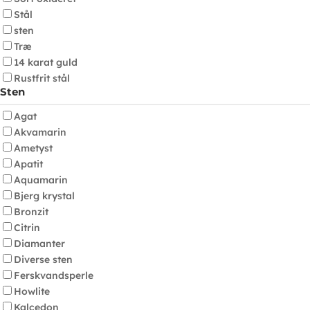
Stål
sten
Træ
14 karat guld
Rustfrit stål
Sten
Agat
Akvamarin
Ametyst
Apatit
Aquamarin
Bjerg krystal
Bronzit
Citrin
Diamanter
Diverse sten
Ferskvandsperle
Howlite
Kalcedon