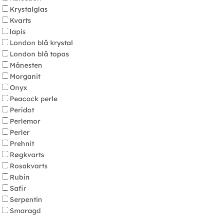
Krystalglas
Kvarts
lapis
London blå krystal
London blå topas
Månesten
Morganit
Onyx
Peacock perle
Peridot
Perlemor
Perler
Prehnit
Røgkvarts
Rosakvarts
Rubin
Safir
Serpentin
Smaragd