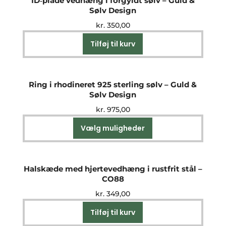
ID‑plade vedhæng i forgyldt sølv – Guld &
Sølv Design
kr.
350,00
Tilføj til kurv
Ring i rhodineret 925 sterling sølv – Guld &
Sølv Design
kr.
975,00
Vælg muligheder
Dette
vare
har
flere
Halskæde med hjertevedhæng i rustfrit stål –
varianter.
CO88
Mulighederne
kr.
349,00
kan
vælges
Tilføj til kurv
på