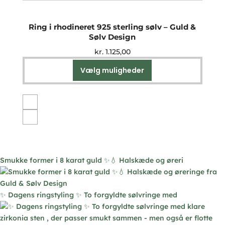
varesiden
Ring i rhodineret 925 sterling sølv – Guld &
Sølv Design
kr.
1.125,00
Vælg muligheder
Dette
vare
har
flere
varianter.
Mulighederne
kan
vælges
Smukke former i 8 karat guld ✨💧 Halskæde og øreri
på
varesiden
✨ Dagens ringstyling ✨ To forgyldte sølvringe med