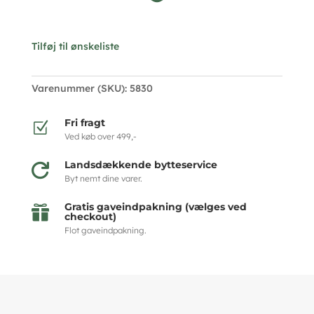
Tilføj til ønskeliste
Varenummer (SKU):
5830
Fri fragt
Z
Ved køb over 499,-
Landsdækkende bytteservice

Byt nemt dine varer.
Gratis gaveindpakning (vælges ved

checkout)
Flot gaveindpakning.