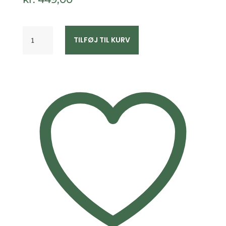
Aqua
TILFØJ TIL KURV
Dulce
GOLDEN
SAND
sølv
perle
armbånd
5830
antal