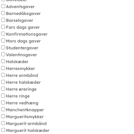
Adventsgaver
Barnedåbsgaver
Barselsgaver
Fars dags gaver
Konfirmationsgaver
Mors dags gaver
Studentergaver
Valentinsgaver
Halskæder
Herresmykker
Herre armbånd
Herre halskæder
Herre øreringe
Herre ringe
Herre vedhæng
Manchentknapper
Margueritsmykker
Marguerit armbånd
Marguerit halskæder