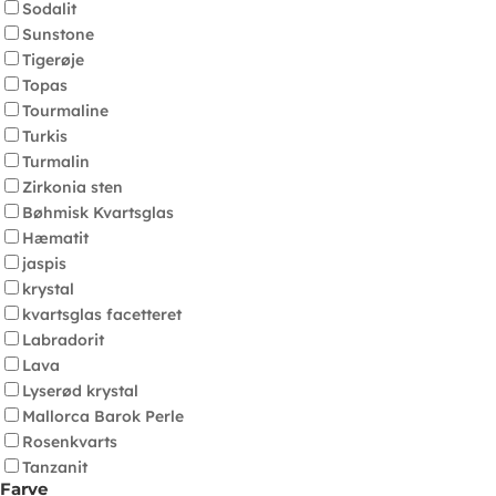
Sodalit
Sunstone
Tigerøje
Topas
Tourmaline
Turkis
Turmalin
Zirkonia sten
Bøhmisk Kvartsglas
Hæmatit
jaspis
krystal
kvartsglas facetteret
Labradorit
Lava
Lyserød krystal
Mallorca Barok Perle
Rosenkvarts
Tanzanit
Farve