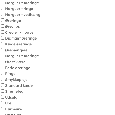
Marguerit øreringe
Marguerit ringe
Marguerit vedhæng
Øreringe
Øreclips
Creoler / hoops
Diamant øreringe
Kæde øreringe
Ørehængere
Marguerit øreringe
Ørestikkere
Perle øreringe
Ringe
Smykkepleje
Standard kæder
Stjernetegn
Udsalg
Ure
Børneure