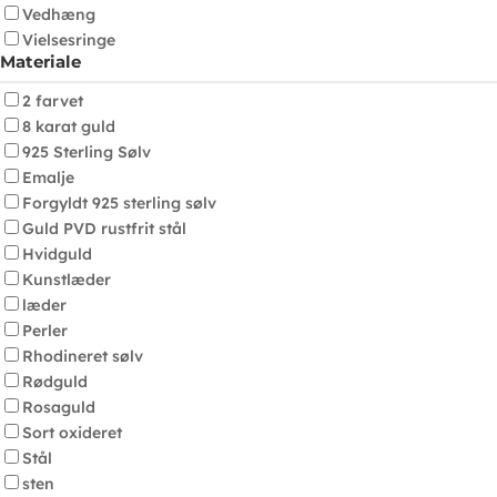
Vedhæng
Vielsesringe
Materiale
2 farvet
8 karat guld
925 Sterling Sølv
Emalje
Forgyldt 925 sterling sølv
Guld PVD rustfrit stål
Hvidguld
Kunstlæder
læder
Perler
Rhodineret sølv
Rødguld
Rosaguld
Sort oxideret
Stål
sten