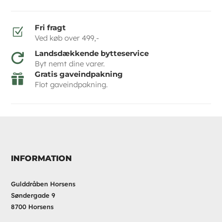
Fri fragt
Z
Ved køb over 499,-
Landsdækkende bytteservice

Byt nemt dine varer.
Gratis gaveindpakning

Flot gaveindpakning.
INFORMATION
Gulddråben Horsens
Søndergade 9
8700 Horsens