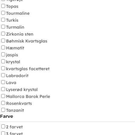
Topas
Tourmaline
Turkis
Turmalin
Zirkonia sten
Bøhmisk Kvartsglas
Hæmatit
jaspis
krystal
kvartsglas facetteret
Labradorit
Lava
Lyserød krystal
Mallorca Barok Perle
Rosenkvarts
Tanzanit
Farve
2 farvet
3 farvet