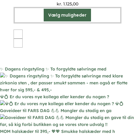
kr.
1.125,00
Vælg muligheder
Dette
vare
har
flere
varianter.
Mulighederne
kan
vælges
✨ Dagens ringstyling ✨ To forgyldte sølvringe med
på
varesiden
💎💍 Er du vores nye kollega eller kender du nogen ?
Gaveideer til FARS DAG 💪💪 Mangler du stadig en ga
MOM halskæder til 395,- 💖💖 Smukke halskæder med h