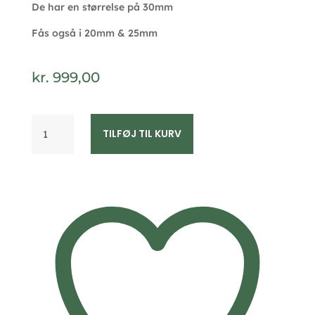
De har en størrelse på 30mm
Fås også i 20mm & 25mm
kr.
999,00
Aqua
TILFØJ TIL KURV
Dulce
RHUMBA
hoops
30mm
forgyldt
5100
antal