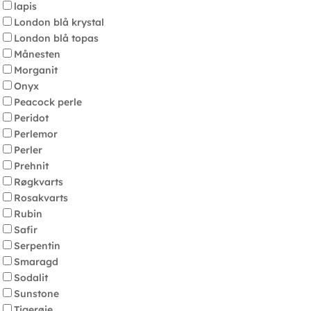
lapis
London blå krystal
London blå topas
Månesten
Morganit
Onyx
Peacock perle
Peridot
Perlemor
Perler
Prehnit
Røgkvarts
Rosakvarts
Rubin
Safir
Serpentin
Smaragd
Sodalit
Sunstone
Tigerøje