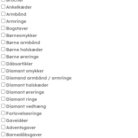
Brocher
Ankelkæder
Armbånd
Armringe
Bogstaver
Børnesmykker
Børne armbånd
Børne halskæder
Børne øreringe
Dåbsartikler
Diamant smykker
Diamand armbånd / armringe
Diamant halskæder
Diamant øreringe
Diamant ringe
Diamant vedhæng
Forlovelsesringe
Gaveidéer
Adventsgaver
Barnedåbsgaver