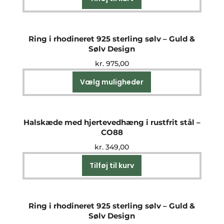
Ring i rhodineret 925 sterling sølv – Guld &
Sølv Design
kr.
975,00
Vælg muligheder
Dette
vare
har
flere
Halskæde med hjertevedhæng i rustfrit stål –
varianter.
CO88
Mulighederne
kr.
349,00
kan
vælges
Tilføj til kurv
på
varesiden
Ring i rhodineret 925 sterling sølv – Guld &
Sølv Design