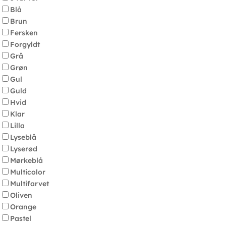
Blå
Brun
Fersken
Forgyldt
Grå
Grøn
Gul
Guld
Hvid
Klar
Lilla
Lyseblå
Lyserød
Mørkeblå
Multicolor
Multifarvet
Oliven
Orange
Pastel