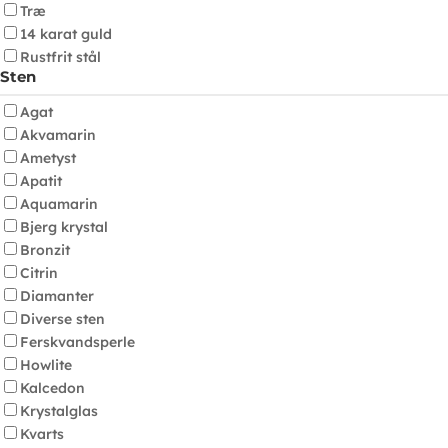
Træ
14 karat guld
Rustfrit stål
Sten
Agat
Akvamarin
Ametyst
Apatit
Aquamarin
Bjerg krystal
Bronzit
Citrin
Diamanter
Diverse sten
Ferskvandsperle
Howlite
Kalcedon
Krystalglas
Kvarts