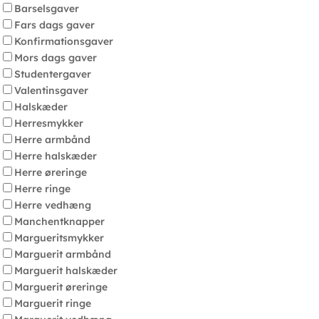
Barselsgaver
Fars dags gaver
Konfirmationsgaver
Mors dags gaver
Studentergaver
Valentinsgaver
Halskæder
Herresmykker
Herre armbånd
Herre halskæder
Herre øreringe
Herre ringe
Herre vedhæng
Manchentknapper
Margueritsmykker
Marguerit armbånd
Marguerit halskæder
Marguerit øreringe
Marguerit ringe