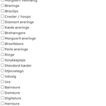
Marguerit vedhæng
Øreringe
Øreclips
Creoler / hoops
Diamant øreringe
Kæde øreringe
Ørehængere
Marguerit øreringe
Ørestikkere
Perle øreringe
Ringe
Smykkepleje
Standard kæder
Stjernetegn
Udsalg
Ure
Børneure
Dameure
Digitalure
Herreure