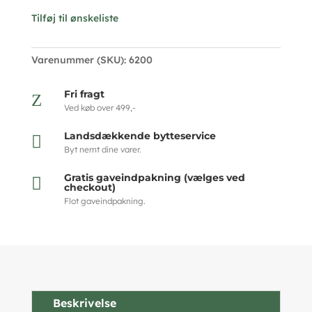
Tilføj til ønskeliste
Varenummer (SKU):
6200
Fri fragt
Z
Ved køb over 499,-
Landsdækkende bytteservice

Byt nemt dine varer.
Gratis gaveindpakning (vælges ved

checkout)
Flot gaveindpakning.
Beskrivelse