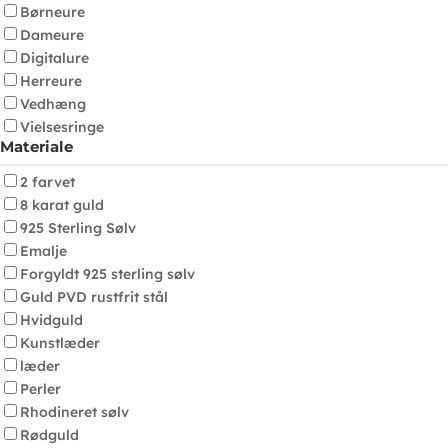
Børneure
Dameure
Digitalure
Herreure
Vedhæng
Vielsesringe
Materiale
2 farvet
8 karat guld
925 Sterling Sølv
Emalje
Forgyldt 925 sterling sølv
Guld PVD rustfrit stål
Hvidguld
Kunstlæder
læder
Perler
Rhodineret sølv
Rødguld