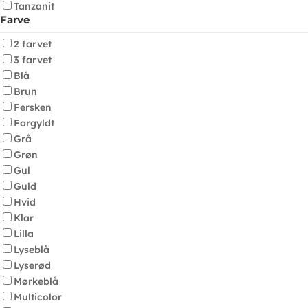
Tanzanit
Farve
2 farvet
3 farvet
Blå
Brun
Fersken
Forgyldt
Grå
Grøn
Gul
Guld
Hvid
Klar
Lilla
Lyseblå
Lyserød
Mørkeblå
Multicolor