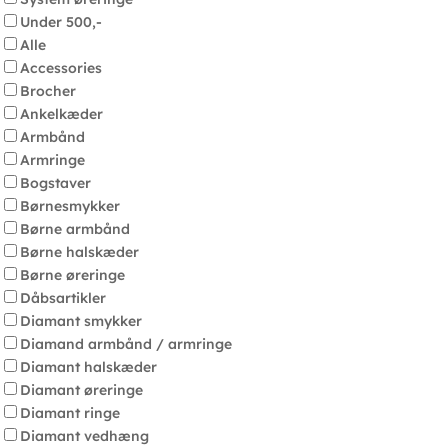
Under 500,-
Alle
Accessories
Brocher
Ankelkæder
Armbånd
Armringe
Bogstaver
Børnesmykker
Børne armbånd
Børne halskæder
Børne øreringe
Dåbsartikler
Diamant smykker
Diamand armbånd / armringe
Diamant halskæder
Diamant øreringe
Diamant ringe
Diamant vedhæng