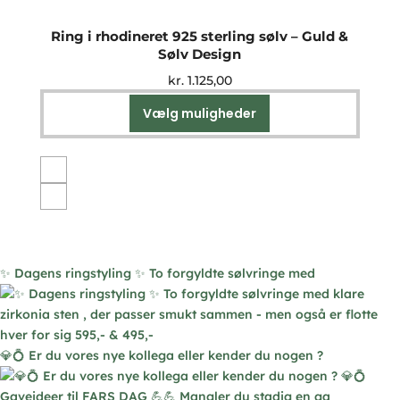
Ring i rhodineret 925 sterling sølv – Guld &
Sølv Design
kr.
1.125,00
Vælg muligheder
Dette
vare
har
flere
varianter.
Mulighederne
kan
vælges
✨ Dagens ringstyling ✨ To forgyldte sølvringe med
på
varesiden
💎💍 Er du vores nye kollega eller kender du nogen ?
Gaveideer til FARS DAG 💪💪 Mangler du stadig en ga