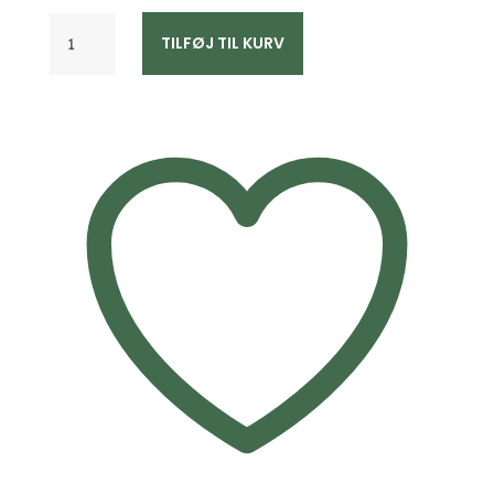
Aqua
TILFØJ TIL KURV
Dulce
SHELLY
medium
øreringe
forgyldt
6200
antal