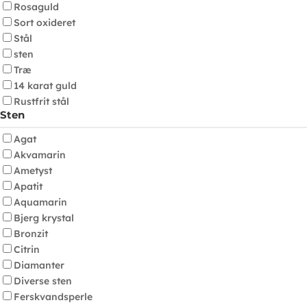
Rosaguld
Sort oxideret
Stål
sten
Træ
14 karat guld
Rustfrit stål
Sten
Agat
Akvamarin
Ametyst
Apatit
Aquamarin
Bjerg krystal
Bronzit
Citrin
Diamanter
Diverse sten
Ferskvandsperle