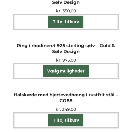
Sølv Design
kr.
350,00
Tilføj til kurv
Ring i rhodineret 925 sterling sølv – Guld &
Sølv Design
kr.
975,00
Vælg muligheder
Dette
vare
har
flere
Halskæde med hjertevedhæng i rustfrit stål –
varianter.
CO88
Mulighederne
kr.
349,00
kan
vælges
Tilføj til kurv
på
varesiden