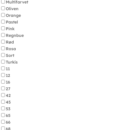
Multifarvet
Oliven
Orange
Pastel
Pink
Regnbue
Rød
Rosa
Sort
Turkis
11
12
16
27
42
45
53
65
66
68