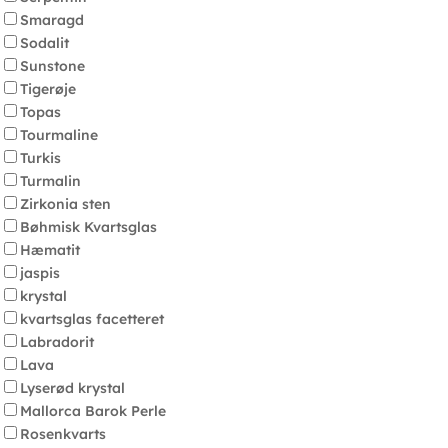
Smaragd
Sodalit
Sunstone
Tigerøje
Topas
Tourmaline
Turkis
Turmalin
Zirkonia sten
Bøhmisk Kvartsglas
Hæmatit
jaspis
krystal
kvartsglas facetteret
Labradorit
Lava
Lyserød krystal
Mallorca Barok Perle
Rosenkvarts