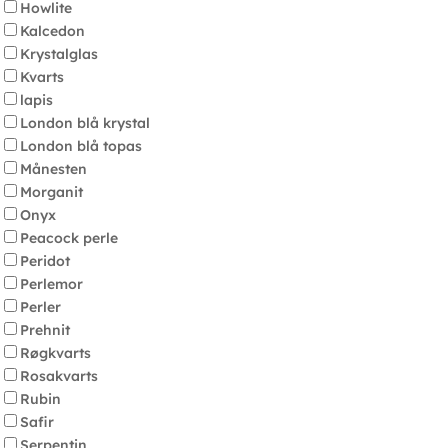
Howlite
Kalcedon
Krystalglas
Kvarts
lapis
London blå krystal
London blå topas
Månesten
Morganit
Onyx
Peacock perle
Peridot
Perlemor
Perler
Prehnit
Røgkvarts
Rosakvarts
Rubin
Safir
Serpentin