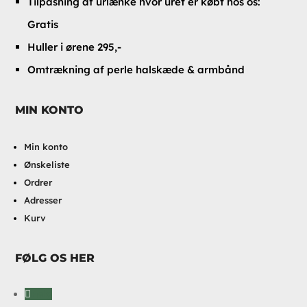
Tilpasning af urlænke hvor uret er købt hos os:
Gratis
Huller i ørene 295,-
Omtrækning af perle halskæde & armbånd
MIN KONTO
Min konto
Ønskeliste
Ordrer
Adresser
Kurv
FØLG OS HER
Følg