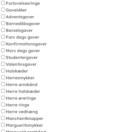
Forlovelsesringe
Gaveidéer
Adventsgaver
Barnedåbsgaver
Barselsgaver
Fars dags gaver
Konfirmationsgaver
Mors dags gaver
Studentergaver
Valentinsgaver
Halskæder
Herresmykker
Herre armbånd
Herre halskæder
Herre øreringe
Herre ringe
Herre vedhæng
Manchentknapper
Margueritsmykker