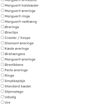
Marguerit armbånd
Marguerit halskæder
Marguerit øreringe
Marguerit ringe
Marguerit vedhæng
Øreringe
Øreclips
Creoler / hoops
Diamant øreringe
Kæde øreringe
Ørehængere
Marguerit øreringe
Ørestikkere
Perle øreringe
Ringe
Smykkepleje
Standard kæder
Stjernetegn
Udsalg
Ure