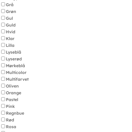
Grå
Grøn
Gul
Guld
Hvid
Klar
Lilla
Lyseblå
Lyserød
Mørkeblå
Multicolor
Multifarvet
Oliven
Orange
Pastel
Pink
Regnbue
Rød
Rosa