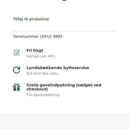
Tilføj til ønskeliste
Varenummer (SKU):
8883
Fri fragt
Z
Ved køb over 499,-
Landsdækkende bytteservice

Byt nemt dine varer.
Gratis gaveindpakning (vælges ved

checkout)
Flot gaveindpakning.