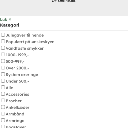
OF Online.dk.
Luk ✕
Kategori
Julegaver til hende
Populært på ønskeskyen
Vandfaste smykker
1000-1999,-
500-999,-
Over 2000,-
System øreringe
Under 500,-
Alle
Accessories
Brocher
Ankelkæder
Armbånd
Armringe
Bogstaver