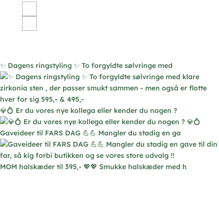
har
flere
varianter.
Mulighederne
kan
vælges
✨ Dagens ringstyling ✨ To forgyldte sølvringe med
på
varesiden
💎💍 Er du vores nye kollega eller kender du nogen ?
Gaveideer til FARS DAG 💪💪 Mangler du stadig en ga
MOM halskæder til 395,- 💖💖 Smukke halskæder med h