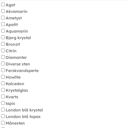
Agat
Akvamarin
Ametyst
Apatit
Aquamarin
Bjerg krystal
Bronzit
Citrin
Diamanter
Diverse sten
Ferskvandsperle
Howlite
Kalcedon
Krystalglas
Kvarts
lapis
London blå krystal
London blå topas
Månesten