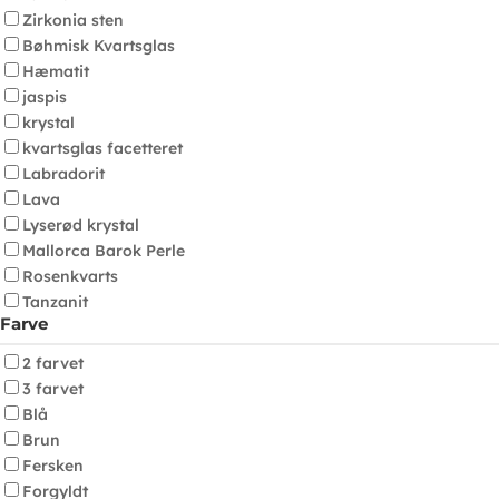
Zirkonia sten
Bøhmisk Kvartsglas
Hæmatit
jaspis
krystal
kvartsglas facetteret
Labradorit
Lava
Lyserød krystal
Mallorca Barok Perle
Rosenkvarts
Tanzanit
Farve
2 farvet
3 farvet
Blå
Brun
Fersken
Forgyldt