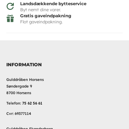
Landsdækkende bytteservice

Byt nemt dine varer.
Gratis gaveindpakning

Flot gaveindpakning.
INFORMATION
Gulddråben Horsens
Søndergade 9
8700 Horsens
Telefon:
75 62 56 61
Cvr: 69377114
Gulddråben Skanderborg