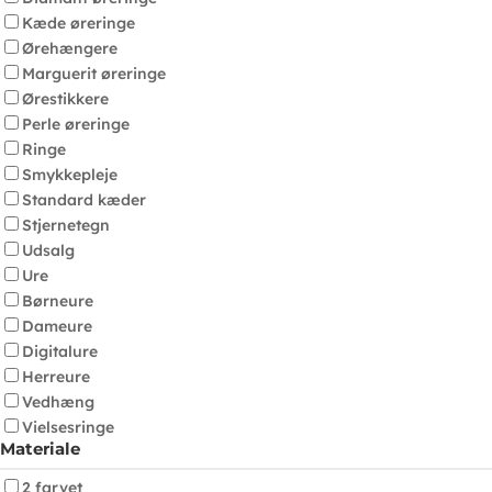
Kæde øreringe
Ørehængere
Marguerit øreringe
Ørestikkere
Perle øreringe
Ringe
Smykkepleje
Standard kæder
Stjernetegn
Udsalg
Ure
Børneure
Dameure
Digitalure
Herreure
Vedhæng
Vielsesringe
Materiale
2 farvet