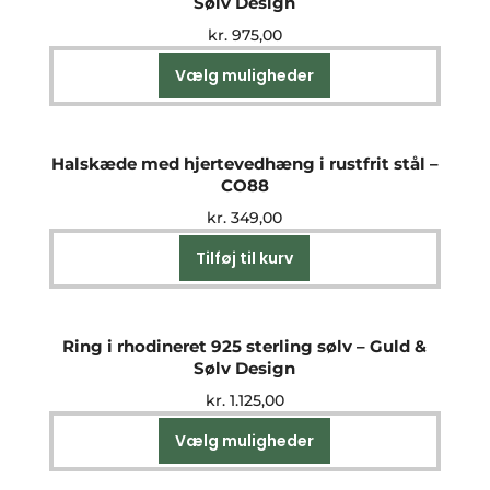
Sølv Design
kr.
975,00
Vælg muligheder
Dette
vare
har
flere
Halskæde med hjertevedhæng i rustfrit stål –
varianter.
CO88
Mulighederne
kr.
349,00
kan
vælges
Tilføj til kurv
på
varesiden
Ring i rhodineret 925 sterling sølv – Guld &
Sølv Design
kr.
1.125,00
Vælg muligheder
Dette
vare