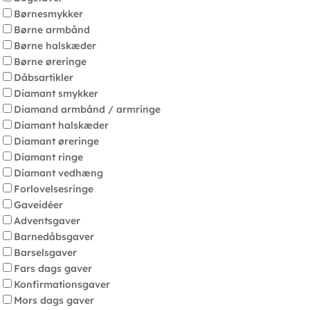
Børnesmykker
Børne armbånd
Børne halskæder
Børne øreringe
Dåbsartikler
Diamant smykker
Diamand armbånd / armringe
Diamant halskæder
Diamant øreringe
Diamant ringe
Diamant vedhæng
Forlovelsesringe
Gaveidéer
Adventsgaver
Barnedåbsgaver
Barselsgaver
Fars dags gaver
Konfirmationsgaver
Mors dags gaver