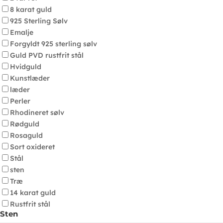
8 karat guld
925 Sterling Sølv
Emalje
Forgyldt 925 sterling sølv
Guld PVD rustfrit stål
Hvidguld
Kunstlæder
læder
Perler
Rhodineret sølv
Rødguld
Rosaguld
Sort oxideret
Stål
sten
Træ
14 karat guld
Rustfrit stål
Sten