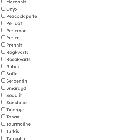
Morganit
Onyx
Peacock perle
Peridot
Perlemor
Perler
Prehnit
Røgkvarts
Rosakvarts
Rubin
Safir
Serpentin
Smaragd
Sodalit
Sunstone
Tigerøje
Topas
Tourmaline
Turkis
Turmalin