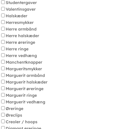
Studentergaver
Valentinsgaver
Halskæder
Herresmykker
Herre armbånd
Herre halskæder
Herre øreringe
Herre ringe
Herre vedhæng
Manchentknapper
Margueritsmykker
Marguerit armbånd
Marguerit halskæder
Marguerit øreringe
Marguerit ringe
Marguerit vedhæng
Øreringe
Øreclips
Creoler / hoops
Diamant øreringe