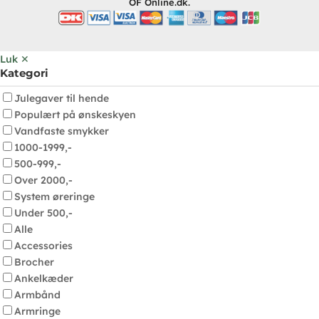
OF Online.dk.
Luk ✕
Kategori
Julegaver til hende
Populært på ønskeskyen
Vandfaste smykker
1000-1999,-
500-999,-
Over 2000,-
System øreringe
Under 500,-
Alle
Accessories
Brocher
Ankelkæder
Armbånd
Armringe