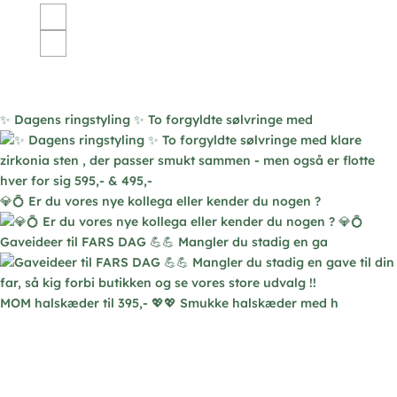
har
flere
varianter.
Mulighederne
kan
vælges
✨ Dagens ringstyling ✨ To forgyldte sølvringe med
på
varesiden
💎💍 Er du vores nye kollega eller kender du nogen ?
Gaveideer til FARS DAG 💪💪 Mangler du stadig en ga
MOM halskæder til 395,- 💖💖 Smukke halskæder med h