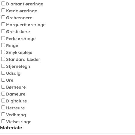
Diamant øreringe
Kæde øreringe
Ørehængere
Marguerit øreringe
Ørestikkere
Perle øreringe
Ringe
Smykkepleje
Standard kæder
Stjernetegn
Udsalg
Ure
Børneure
Dameure
Digitalure
Herreure
Vedhæng
Vielsesringe
Materiale