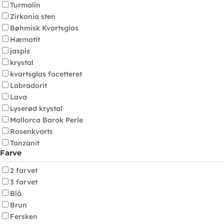
Turmalin
Zirkonia sten
Bøhmisk Kvartsglas
Hæmatit
jaspis
krystal
kvartsglas facetteret
Labradorit
Lava
Lyserød krystal
Mallorca Barok Perle
Rosenkvarts
Tanzanit
Farve
2 farvet
3 farvet
Blå
Brun
Fersken