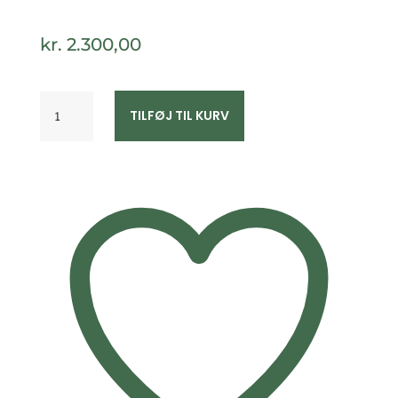
kr.
2.300,00
Creoler
TILFØJ TIL KURV
i
8
kt
guld
–
30
mm
–
Guld
&
Sølv
Design
antal