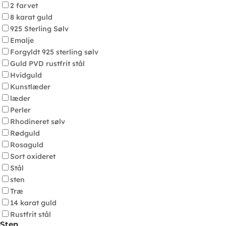
2 farvet
8 karat guld
925 Sterling Sølv
Emalje
Forgyldt 925 sterling sølv
Guld PVD rustfrit stål
Hvidguld
Kunstlæder
læder
Perler
Rhodineret sølv
Rødguld
Rosaguld
Sort oxideret
Stål
sten
Træ
14 karat guld
Rustfrit stål
Sten