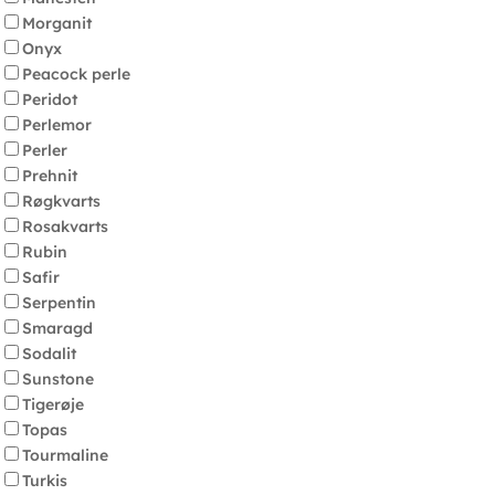
Morganit
Onyx
Peacock perle
Peridot
Perlemor
Perler
Prehnit
Røgkvarts
Rosakvarts
Rubin
Safir
Serpentin
Smaragd
Sodalit
Sunstone
Tigerøje
Topas
Tourmaline
Turkis