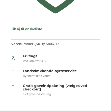
Tilføj til ønskeliste
Varenummer (SKU):
3803115
Fri fragt
Z
Ved køb over 499,-
Landsdækkende bytteservice

Byt nemt dine varer.
Gratis gaveindpakning (vælges ved

checkout)
Flot gaveindpakning.