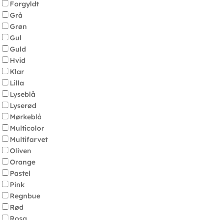
Forgyldt
Grå
Grøn
Gul
Guld
Hvid
Klar
Lilla
Lyseblå
Lyserød
Mørkeblå
Multicolor
Multifarvet
Oliven
Orange
Pastel
Pink
Regnbue
Rød
Rosa