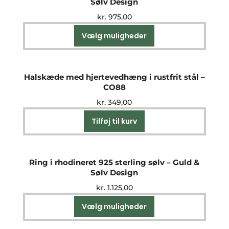
Sølv Design
kr.
975,00
Vælg muligheder
Dette
vare
har
flere
Halskæde med hjertevedhæng i rustfrit stål –
varianter.
CO88
Mulighederne
kr.
349,00
kan
vælges
Tilføj til kurv
på
varesiden
Ring i rhodineret 925 sterling sølv – Guld &
Sølv Design
kr.
1.125,00
Vælg muligheder
Dette
vare