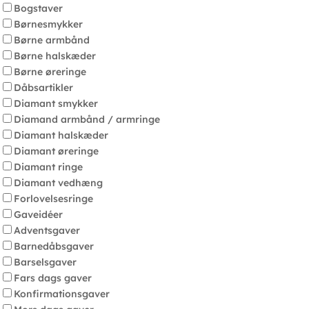
Bogstaver
Børnesmykker
Børne armbånd
Børne halskæder
Børne øreringe
Dåbsartikler
Diamant smykker
Diamand armbånd / armringe
Diamant halskæder
Diamant øreringe
Diamant ringe
Diamant vedhæng
Forlovelsesringe
Gaveidéer
Adventsgaver
Barnedåbsgaver
Barselsgaver
Fars dags gaver
Konfirmationsgaver