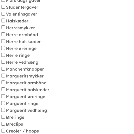
Mors dags gaver
Studentergaver
Valentinsgaver
Halskæder
Herresmykker
Herre armbånd
Herre halskæder
Herre øreringe
Herre ringe
Herre vedhæng
Manchentknapper
Margueritsmykker
Marguerit armbånd
Marguerit halskæder
Marguerit øreringe
Marguerit ringe
Marguerit vedhæng
Øreringe
Øreclips
Creoler / hoops