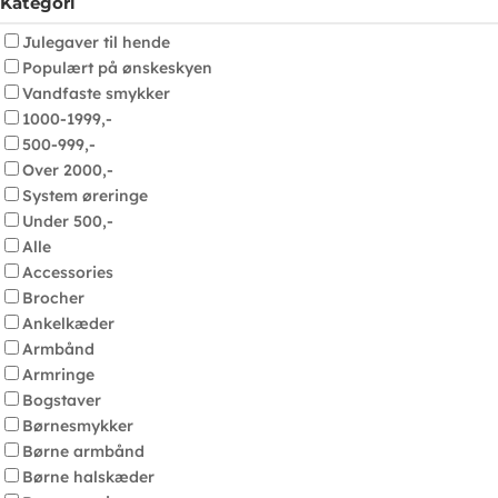
Kategori
Julegaver til hende
Populært på ønskeskyen
Vandfaste smykker
1000-1999,-
500-999,-
Over 2000,-
System øreringe
Under 500,-
Alle
Accessories
Brocher
Ankelkæder
Armbånd
Armringe
Bogstaver
Børnesmykker
Børne armbånd
Børne halskæder