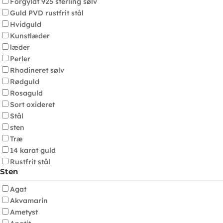
Forgyldt 925 sterling sølv
Guld PVD rustfrit stål
Hvidguld
Kunstlæder
læder
Perler
Rhodineret sølv
Rødguld
Rosaguld
Sort oxideret
Stål
sten
Træ
14 karat guld
Rustfrit stål
Sten
Agat
Akvamarin
Ametyst