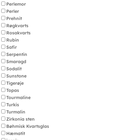
Perlemor
Perler
Prehnit
Røgkvarts
Rosakvarts
Rubin
Safir
Serpentin
Smaragd
Sodalit
Sunstone
Tigerøje
Topas
Tourmaline
Turkis
Turmalin
Zirkonia sten
Bøhmisk Kvartsglas
Hæmatit