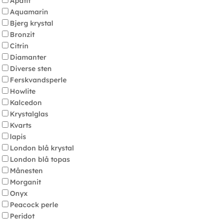
Apatit
Aquamarin
Bjerg krystal
Bronzit
Citrin
Diamanter
Diverse sten
Ferskvandsperle
Howlite
Kalcedon
Krystalglas
Kvarts
lapis
London blå krystal
London blå topas
Månesten
Morganit
Onyx
Peacock perle
Peridot