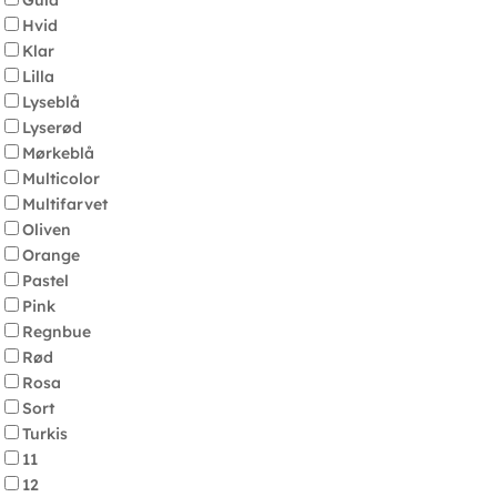
Guld
Hvid
Klar
Lilla
Lyseblå
Lyserød
Mørkeblå
Multicolor
Multifarvet
Oliven
Orange
Pastel
Pink
Regnbue
Rød
Rosa
Sort
Turkis
11
12