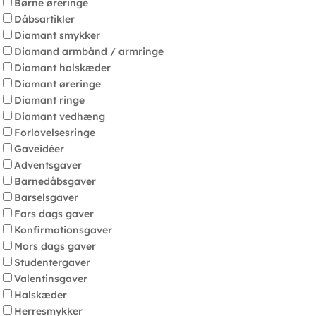
Børne øreringe
Dåbsartikler
Diamant smykker
Diamand armbånd / armringe
Diamant halskæder
Diamant øreringe
Diamant ringe
Diamant vedhæng
Forlovelsesringe
Gaveidéer
Adventsgaver
Barnedåbsgaver
Barselsgaver
Fars dags gaver
Konfirmationsgaver
Mors dags gaver
Studentergaver
Valentinsgaver
Halskæder
Herresmykker