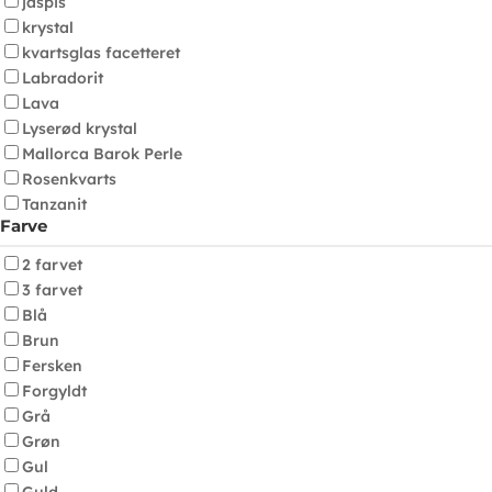
jaspis
krystal
kvartsglas facetteret
Labradorit
Lava
Lyserød krystal
Mallorca Barok Perle
Rosenkvarts
Tanzanit
Farve
2 farvet
3 farvet
Blå
Brun
Fersken
Forgyldt
Grå
Grøn
Gul