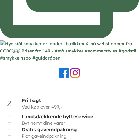
Fri fragt
Z
Ved køb over 499,-
Landsdækkende bytteservice

Byt nemt dine varer.
Gratis gaveindpakning

Flot gaveindpakning.