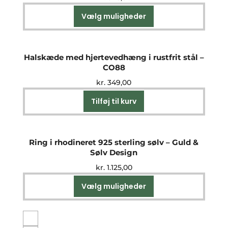
Vælg muligheder
Dette
vare
har
flere
Halskæde med hjertevedhæng i rustfrit stål –
varianter.
CO88
Mulighederne
kr.
349,00
kan
vælges
Tilføj til kurv
på
varesiden
Ring i rhodineret 925 sterling sølv – Guld &
Sølv Design
kr.
1.125,00
Vælg muligheder
Dette
vare
har
flere