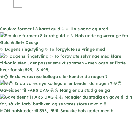
varianter.
Mulighederne
kan
vælges
Smukke former i 8 karat guld ✨💧 Halskæde og øreri
på
varesiden
✨ Dagens ringstyling ✨ To forgyldte sølvringe med
💎💍 Er du vores nye kollega eller kender du nogen ?
Gaveideer til FARS DAG 💪💪 Mangler du stadig en ga
MOM halskæder til 395,- 💖💖 Smukke halskæder med h