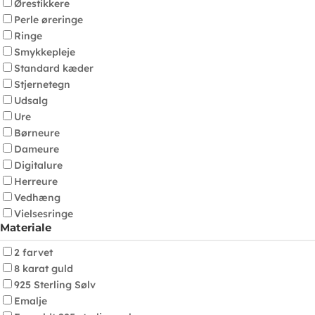
Ørestikkere
Perle øreringe
Ringe
Smykkepleje
Standard kæder
Stjernetegn
Udsalg
Ure
Børneure
Dameure
Digitalure
Herreure
Vedhæng
Vielsesringe
Materiale
2 farvet
8 karat guld
925 Sterling Sølv
Emalje