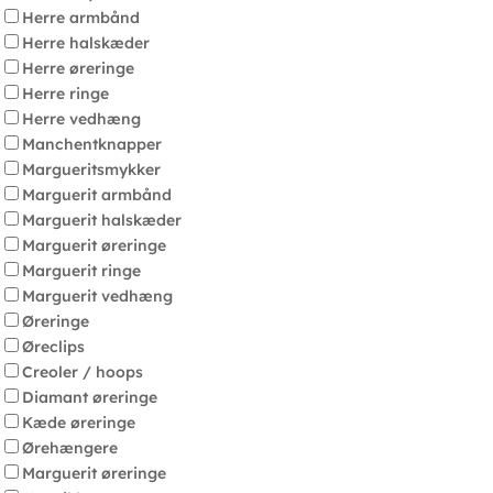
Herre armbånd
Herre halskæder
Herre øreringe
Herre ringe
Herre vedhæng
Manchentknapper
Margueritsmykker
Marguerit armbånd
Marguerit halskæder
Marguerit øreringe
Marguerit ringe
Marguerit vedhæng
Øreringe
Øreclips
Creoler / hoops
Diamant øreringe
Kæde øreringe
Ørehængere
Marguerit øreringe