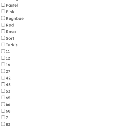
Pastel
Pink
Regnbue
Rød
Rosa
Sort
Turkis
11
12
16
27
42
45
53
65
66
68
7
83