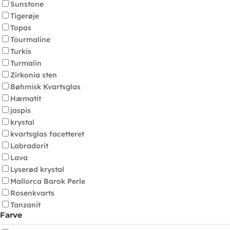
Sunstone
Tigerøje
Topas
Tourmaline
Turkis
Turmalin
Zirkonia sten
Bøhmisk Kvartsglas
Hæmatit
jaspis
krystal
kvartsglas facetteret
Labradorit
Lava
Lyserød krystal
Mallorca Barok Perle
Rosenkvarts
Tanzanit
Farve