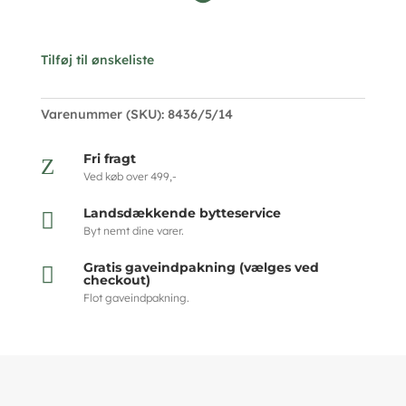
Tilføj til ønskeliste
Varenummer (SKU):
8436/5/14
Fri fragt
Z
Ved køb over 499,-
Landsdækkende bytteservice

Byt nemt dine varer.
Gratis gaveindpakning (vælges ved

checkout)
Flot gaveindpakning.