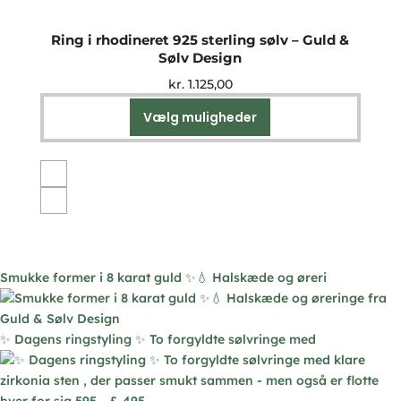
varesiden
Ring i rhodineret 925 sterling sølv – Guld &
Sølv Design
kr.
1.125,00
Vælg muligheder
Dette
vare
har
flere
varianter.
Mulighederne
kan
vælges
Smukke former i 8 karat guld ✨💧 Halskæde og øreri
på
varesiden
✨ Dagens ringstyling ✨ To forgyldte sølvringe med