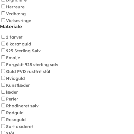
Digitalure
Herreure
Vedhæng
Vielsesringe
Materiale
2 farvet
8 karat guld
925 Sterling Sølv
Emalje
Forgyldt 925 sterling sølv
Guld PVD rustfrit stål
Hvidguld
Kunstlæder
læder
Perler
Rhodineret sølv
Rødguld
Rosaguld
Sort oxideret
Stål