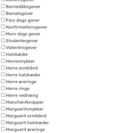
Barnedåbsgaver
Barselsgaver
Fars dags gaver
Konfirmationsgaver
Mors dags gaver
Studentergaver
Valentinsgaver
Halskæder
Herresmykker
Herre armbånd
Herre halskæder
Herre øreringe
Herre ringe
Herre vedhæng
Manchentknapper
Margueritsmykker
Marguerit armbånd
Marguerit halskæder
Marguerit øreringe