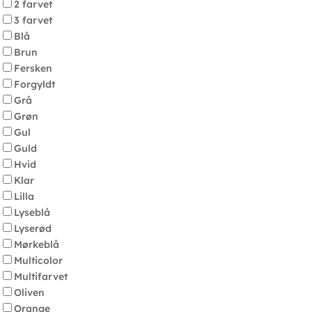
2 farvet
3 farvet
Blå
Brun
Fersken
Forgyldt
Grå
Grøn
Gul
Guld
Hvid
Klar
Lilla
Lyseblå
Lyserød
Mørkeblå
Multicolor
Multifarvet
Oliven
Orange