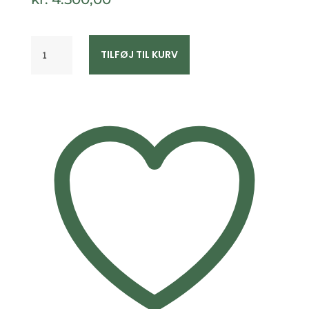
Diamant
TILFØJ TIL KURV
ørestikker
14kt
guld
–
Guld
&
Sølv
Design
8436/5/14
antal