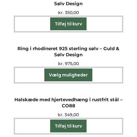
Sølv Design
kr.
350,00
Tilføj til kurv
Ring i rhodineret 925 sterling sølv – Guld &
Sølv Design
kr.
975,00
Vælg muligheder
Dette
vare
har
flere
Halskæde med hjertevedhæng i rustfrit stål –
varianter.
CO88
Mulighederne
kr.
349,00
kan
vælges
Tilføj til kurv
på