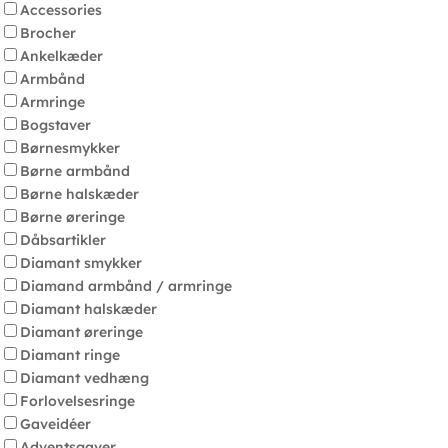
Accessories
Brocher
Ankelkæder
Armbånd
Armringe
Bogstaver
Børnesmykker
Børne armbånd
Børne halskæder
Børne øreringe
Dåbsartikler
Diamant smykker
Diamand armbånd / armringe
Diamant halskæder
Diamant øreringe
Diamant ringe
Diamant vedhæng
Forlovelsesringe
Gaveidéer
Adventsgaver