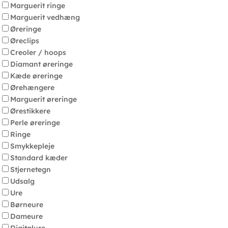
Marguerit ringe
Marguerit vedhæng
Øreringe
Øreclips
Creoler / hoops
Diamant øreringe
Kæde øreringe
Ørehængere
Marguerit øreringe
Ørestikkere
Perle øreringe
Ringe
Smykkepleje
Standard kæder
Stjernetegn
Udsalg
Ure
Børneure
Dameure