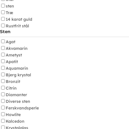
sten
Træ
14 karat guld
Rustfrit stål
Sten
Agat
Akvamarin
Ametyst
Apatit
Aquamarin
Bjerg krystal
Bronzit
Citrin
Diamanter
Diverse sten
Ferskvandsperle
Howlite
Kalcedon
Krystalglas