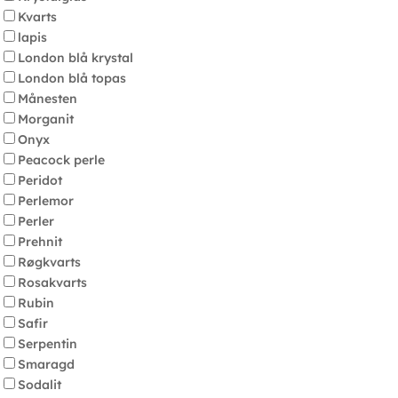
Kvarts
lapis
London blå krystal
London blå topas
Månesten
Morganit
Onyx
Peacock perle
Peridot
Perlemor
Perler
Prehnit
Røgkvarts
Rosakvarts
Rubin
Safir
Serpentin
Smaragd
Sodalit