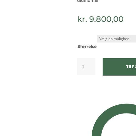
diamanter
kr.
9.800,00
Størrelse
Diamant
TILF
ring
i
14
kt
hvidguld
-
Guld
&
Sølv
Design