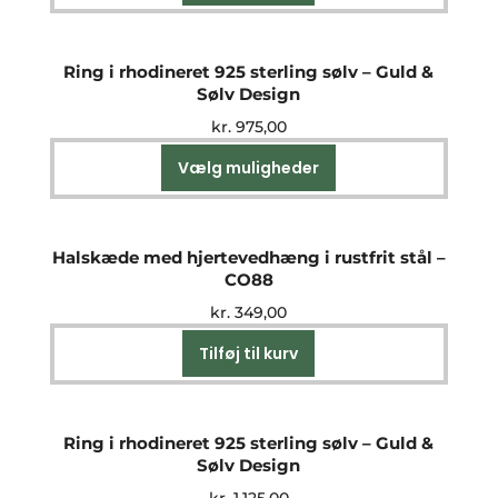
Ring i rhodineret 925 sterling sølv – Guld &
Sølv Design
kr.
975,00
Vælg muligheder
Dette
vare
har
flere
Halskæde med hjertevedhæng i rustfrit stål –
varianter.
CO88
Mulighederne
kr.
349,00
kan
vælges
Tilføj til kurv
på
varesiden
Ring i rhodineret 925 sterling sølv – Guld &
Sølv Design