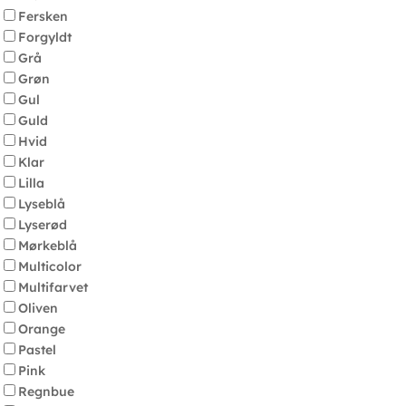
Fersken
Forgyldt
Grå
Grøn
Gul
Guld
Hvid
Klar
Lilla
Lyseblå
Lyserød
Mørkeblå
Multicolor
Multifarvet
Oliven
Orange
Pastel
Pink
Regnbue