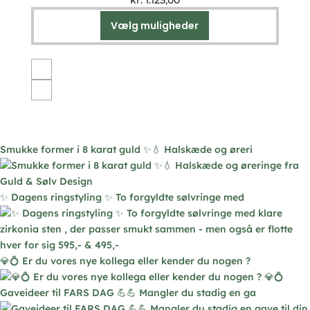
kr.
1.125,00
Vælg muligheder
Dette
vare
har
flere
varianter.
Mulighederne
kan
vælges
Smukke former i 8 karat guld ✨💧 Halskæde og øreri
på
varesiden
✨ Dagens ringstyling ✨ To forgyldte sølvringe med
💎💍 Er du vores nye kollega eller kender du nogen ?
Gaveideer til FARS DAG 💪💪 Mangler du stadig en ga