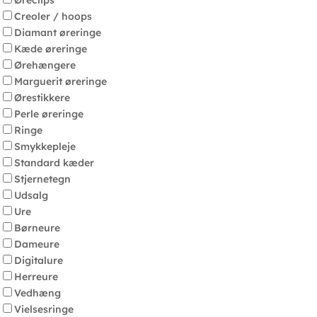
Øreclips
Creoler / hoops
Diamant øreringe
Kæde øreringe
Ørehængere
Marguerit øreringe
Ørestikkere
Perle øreringe
Ringe
Smykkepleje
Standard kæder
Stjernetegn
Udsalg
Ure
Børneure
Dameure
Digitalure
Herreure
Vedhæng
Vielsesringe