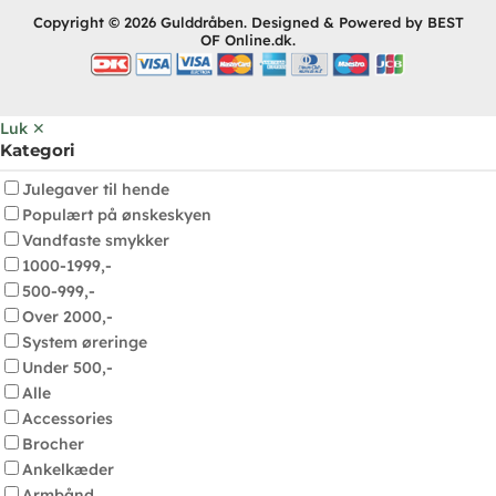
Copyright © 2026 Gulddråben. Designed & Powered by BEST
OF Online.dk.
Luk ✕
Kategori
Julegaver til hende
Populært på ønskeskyen
Vandfaste smykker
1000-1999,-
500-999,-
Over 2000,-
System øreringe
Under 500,-
Alle
Accessories
Brocher
Ankelkæder
Armbånd