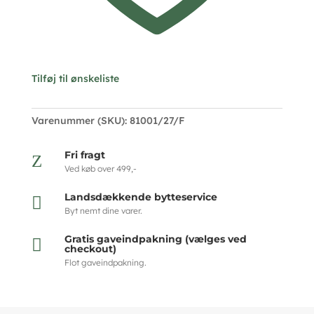
Tilføj til ønskeliste
Varenummer (SKU):
81001/27/F
Fri fragt
Z
Ved køb over 499,-
Landsdækkende bytteservice

Byt nemt dine varer.
Gratis gaveindpakning (vælges ved

checkout)
Flot gaveindpakning.