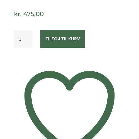
kr.
475,00
Dobbelt
TILFØJ TIL KURV
ankelkæde
–
forgyldt
sølv
–
kugler
&
zirkonia
–
24+3
cm
antal