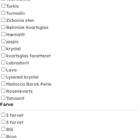
Turkis
Turmalin
Zirkonia sten
Bøhmisk Kvartsglas
Hæmatit
jaspis
krystal
kvartsglas facetteret
Labradorit
Lava
Lyserød krystal
Mallorca Barok Perle
Rosenkvarts
Tanzanit
Farve
2 farvet
3 farvet
Blå
Brun