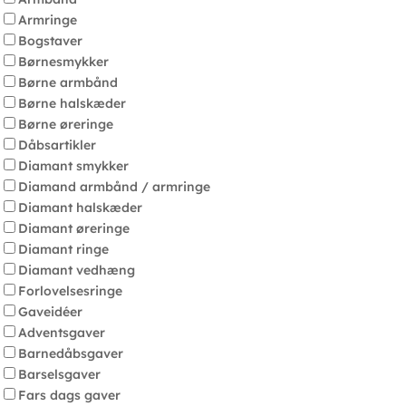
Armringe
Bogstaver
Børnesmykker
Børne armbånd
Børne halskæder
Børne øreringe
Dåbsartikler
Diamant smykker
Diamand armbånd / armringe
Diamant halskæder
Diamant øreringe
Diamant ringe
Diamant vedhæng
Forlovelsesringe
Gaveidéer
Adventsgaver
Barnedåbsgaver
Barselsgaver
Fars dags gaver