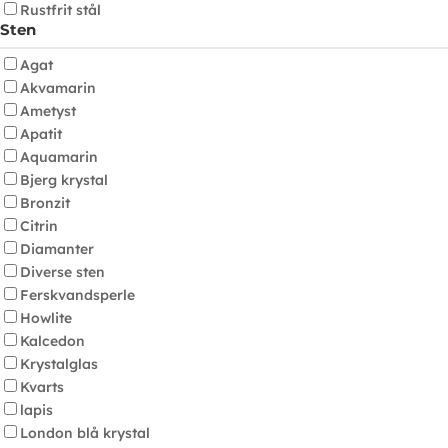
Rustfrit stål
Sten
Agat
Akvamarin
Ametyst
Apatit
Aquamarin
Bjerg krystal
Bronzit
Citrin
Diamanter
Diverse sten
Ferskvandsperle
Howlite
Kalcedon
Krystalglas
Kvarts
lapis
London blå krystal