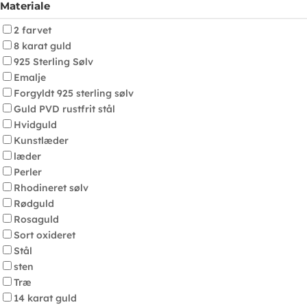
Materiale
2 farvet
8 karat guld
925 Sterling Sølv
Emalje
Forgyldt 925 sterling sølv
Guld PVD rustfrit stål
Hvidguld
Kunstlæder
læder
Perler
Rhodineret sølv
Rødguld
Rosaguld
Sort oxideret
Stål
sten
Træ
14 karat guld