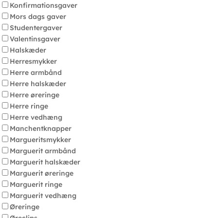
Konfirmationsgaver
Mors dags gaver
Studentergaver
Valentinsgaver
Halskæder
Herresmykker
Herre armbånd
Herre halskæder
Herre øreringe
Herre ringe
Herre vedhæng
Manchentknapper
Margueritsmykker
Marguerit armbånd
Marguerit halskæder
Marguerit øreringe
Marguerit ringe
Marguerit vedhæng
Øreringe