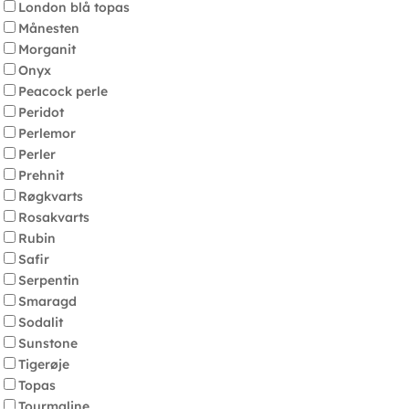
London blå topas
Månesten
Morganit
Onyx
Peacock perle
Peridot
Perlemor
Perler
Prehnit
Røgkvarts
Rosakvarts
Rubin
Safir
Serpentin
Smaragd
Sodalit
Sunstone
Tigerøje
Topas
Tourmaline