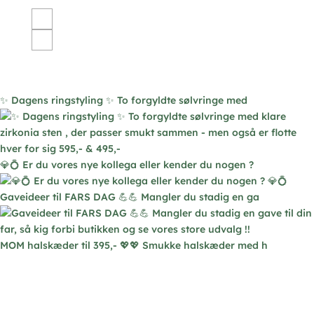
har
flere
varianter.
Mulighederne
kan
vælges
✨ Dagens ringstyling ✨ To forgyldte sølvringe med
på
varesiden
💎💍 Er du vores nye kollega eller kender du nogen ?
Gaveideer til FARS DAG 💪💪 Mangler du stadig en ga
MOM halskæder til 395,- 💖💖 Smukke halskæder med h