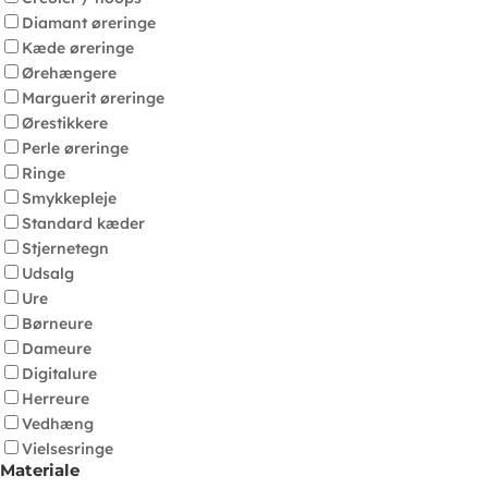
Diamant øreringe
Kæde øreringe
Ørehængere
Marguerit øreringe
Ørestikkere
Perle øreringe
Ringe
Smykkepleje
Standard kæder
Stjernetegn
Udsalg
Ure
Børneure
Dameure
Digitalure
Herreure
Vedhæng
Vielsesringe
Materiale