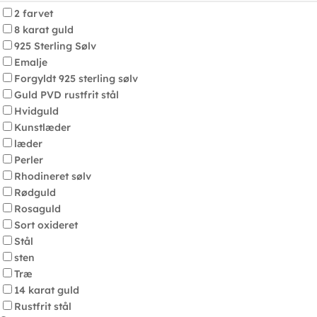
2 farvet
8 karat guld
925 Sterling Sølv
Emalje
Forgyldt 925 sterling sølv
Guld PVD rustfrit stål
Hvidguld
Kunstlæder
læder
Perler
Rhodineret sølv
Rødguld
Rosaguld
Sort oxideret
Stål
sten
Træ
14 karat guld
Rustfrit stål