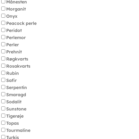
Månesten
Morganit
Onyx
Peacock perle
Peridot
Perlemor
Perler
Prehnit
Røgkvarts
Rosakvarts
Rubin
Safir
Serpentin
Smaragd
Sodalit
Sunstone
Tigerøje
Topas
Tourmaline
Turkis