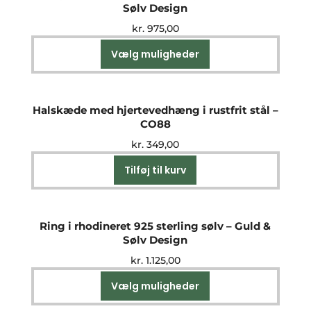
Sølv Design
kr.
975,00
Vælg muligheder
Dette
vare
har
flere
Halskæde med hjertevedhæng i rustfrit stål –
varianter.
CO88
Mulighederne
kr.
349,00
kan
vælges
Tilføj til kurv
på
varesiden
Ring i rhodineret 925 sterling sølv – Guld &
Sølv Design
kr.
1.125,00
Vælg muligheder
Dette
vare