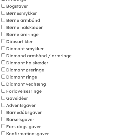
Bogstaver
Børnesmykker
Børne armbånd
Børne halskæder
Børne øreringe
Dåbsartikler
Diamant smykker
Diamand armbånd / armringe
Diamant halskæder
Diamant øreringe
Diamant ringe
Diamant vedhæng
Forlovelsesringe
Gaveidéer
Adventsgaver
Barnedåbsgaver
Barselsgaver
Fars dags gaver
Konfirmationsgaver