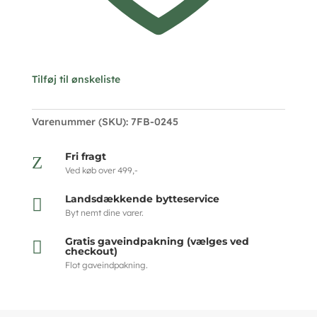
Tilføj til ønskeliste
Varenummer (SKU):
7FB-0245
Fri fragt
Z
Ved køb over 499,-
Landsdækkende bytteservice

Byt nemt dine varer.
Gratis gaveindpakning (vælges ved

checkout)
Flot gaveindpakning.