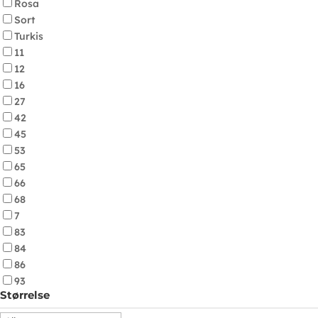
Rosa
Sort
Turkis
11
12
16
27
42
45
53
65
66
68
7
83
84
86
93
Størrelse