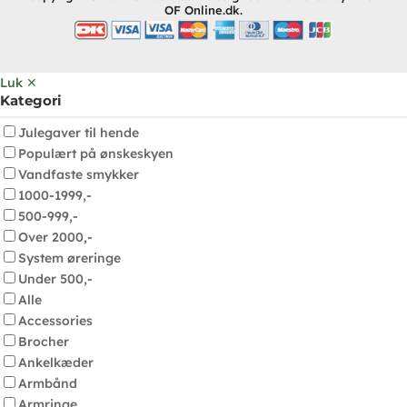
OF Online.dk.
Luk ✕
Kategori
Julegaver til hende
Populært på ønskeskyen
Vandfaste smykker
1000-1999,-
500-999,-
Over 2000,-
System øreringe
Under 500,-
Alle
Accessories
Brocher
Ankelkæder
Armbånd
Armringe