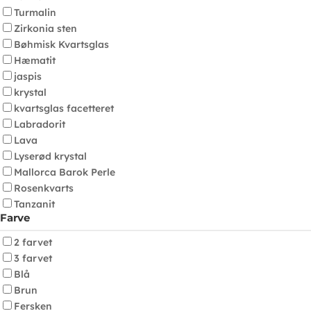
Turmalin
Zirkonia sten
Bøhmisk Kvartsglas
Hæmatit
jaspis
krystal
kvartsglas facetteret
Labradorit
Lava
Lyserød krystal
Mallorca Barok Perle
Rosenkvarts
Tanzanit
Farve
2 farvet
3 farvet
Blå
Brun
Fersken