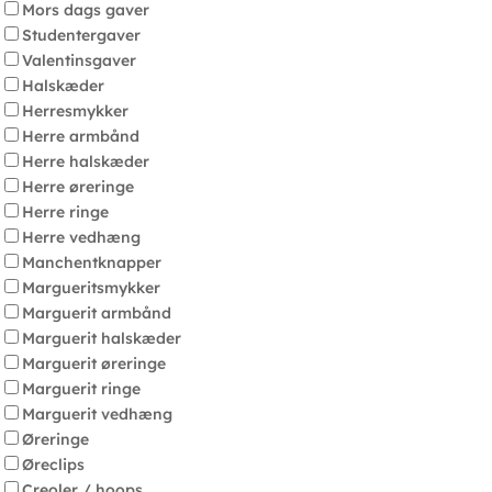
Mors dags gaver
Studentergaver
Valentinsgaver
Halskæder
Herresmykker
Herre armbånd
Herre halskæder
Herre øreringe
Herre ringe
Herre vedhæng
Manchentknapper
Margueritsmykker
Marguerit armbånd
Marguerit halskæder
Marguerit øreringe
Marguerit ringe
Marguerit vedhæng
Øreringe
Øreclips
Creoler / hoops