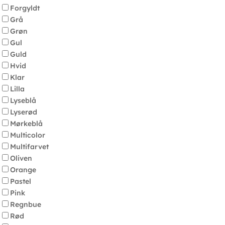
Forgyldt
Grå
Grøn
Gul
Guld
Hvid
Klar
Lilla
Lyseblå
Lyserød
Mørkeblå
Multicolor
Multifarvet
Oliven
Orange
Pastel
Pink
Regnbue
Rød