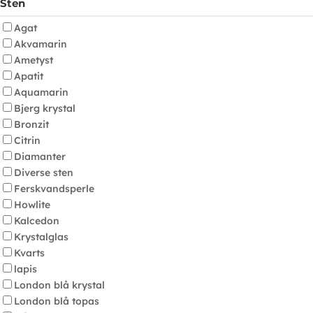
Sten
Agat
Akvamarin
Ametyst
Apatit
Aquamarin
Bjerg krystal
Bronzit
Citrin
Diamanter
Diverse sten
Ferskvandsperle
Howlite
Kalcedon
Krystalglas
Kvarts
lapis
London blå krystal
London blå topas