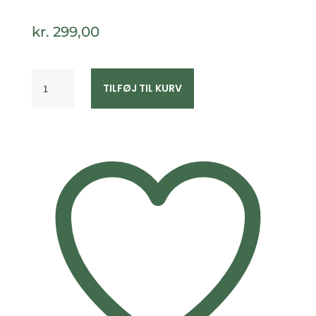
kr.
299,00
Armbånd
TILFØJ TIL KURV
til
mænd
agat
perle
armbånd
–
Frank1967
antal