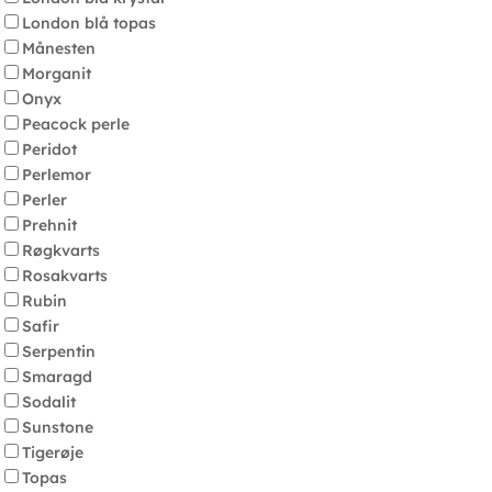
London blå topas
Månesten
Morganit
Onyx
Peacock perle
Peridot
Perlemor
Perler
Prehnit
Røgkvarts
Rosakvarts
Rubin
Safir
Serpentin
Smaragd
Sodalit
Sunstone
Tigerøje
Topas