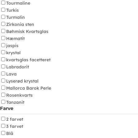
Tourmaline
Turkis
Turmalin
Zirkonia sten
Bøhmisk Kvartsglas
Hæmatit
jaspis
krystal
kvartsglas facetteret
Labradorit
Lava
Lyserød krystal
Mallorca Barok Perle
Rosenkvarts
Tanzanit
Farve
2 farvet
3 farvet
Blå