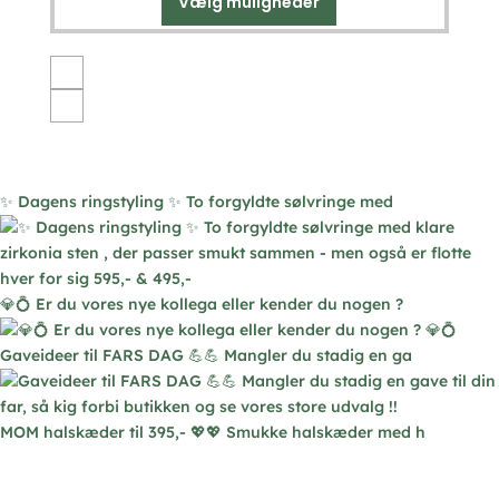
Vælg muligheder
Dette
vare
har
flere
varianter.
Mulighederne
kan
vælges
✨ Dagens ringstyling ✨ To forgyldte sølvringe med
på
varesiden
💎💍 Er du vores nye kollega eller kender du nogen ?
Gaveideer til FARS DAG 💪💪 Mangler du stadig en ga
MOM halskæder til 395,- 💖💖 Smukke halskæder med h