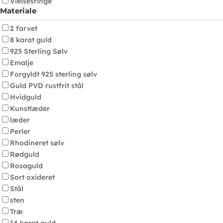
Vielsesringe
Materiale
2 farvet
8 karat guld
925 Sterling Sølv
Emalje
Forgyldt 925 sterling sølv
Guld PVD rustfrit stål
Hvidguld
Kunstlæder
læder
Perler
Rhodineret sølv
Rødguld
Rosaguld
Sort oxideret
Stål
sten
Træ