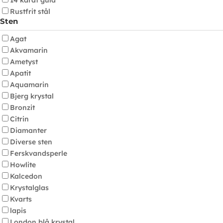
14 karat guld
Rustfrit stål
Sten
Agat
Akvamarin
Ametyst
Apatit
Aquamarin
Bjerg krystal
Bronzit
Citrin
Diamanter
Diverse sten
Ferskvandsperle
Howlite
Kalcedon
Krystalglas
Kvarts
lapis
London blå krystal