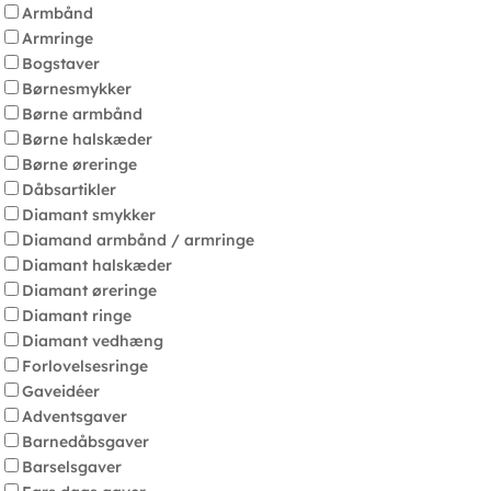
Armbånd
Armringe
Bogstaver
Børnesmykker
Børne armbånd
Børne halskæder
Børne øreringe
Dåbsartikler
Diamant smykker
Diamand armbånd / armringe
Diamant halskæder
Diamant øreringe
Diamant ringe
Diamant vedhæng
Forlovelsesringe
Gaveidéer
Adventsgaver
Barnedåbsgaver
Barselsgaver