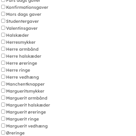
Fars dags gaver
Konfirmationsgaver
Mors dags gaver
Studentergaver
Valentinsgaver
Halskæder
Herresmykker
Herre armbånd
Herre halskæder
Herre øreringe
Herre ringe
Herre vedhæng
Manchentknapper
Margueritsmykker
Marguerit armbånd
Marguerit halskæder
Marguerit øreringe
Marguerit ringe
Marguerit vedhæng
Øreringe