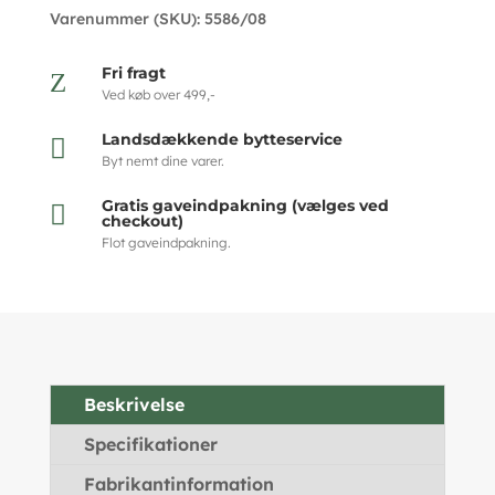
Varenummer (SKU):
5586/08
Fri fragt
Z
Ved køb over 499,-
Landsdækkende bytteservice

Byt nemt dine varer.
Gratis gaveindpakning (vælges ved

checkout)
Flot gaveindpakning.
Beskrivelse
Specifikationer
Fabrikantinformation