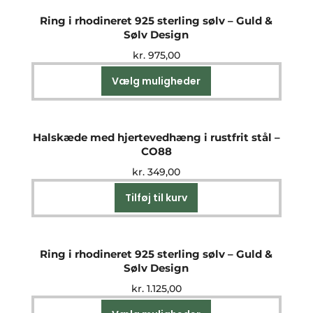
Ring i rhodineret 925 sterling sølv – Guld &
Sølv Design
kr.
975,00
Vælg muligheder
Dette
vare
har
flere
Halskæde med hjertevedhæng i rustfrit stål –
varianter.
CO88
Mulighederne
kr.
349,00
kan
vælges
Tilføj til kurv
på
varesiden
Ring i rhodineret 925 sterling sølv – Guld &
Sølv Design
kr.
1.125,00