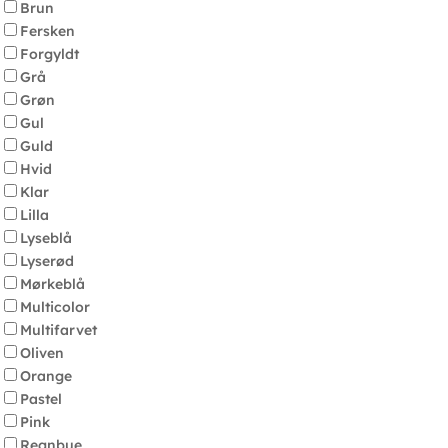
Brun
Fersken
Forgyldt
Grå
Grøn
Gul
Guld
Hvid
Klar
Lilla
Lyseblå
Lyserød
Mørkeblå
Multicolor
Multifarvet
Oliven
Orange
Pastel
Pink
Regnbue