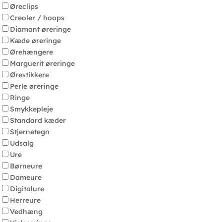
Øreclips
Creoler / hoops
Diamant øreringe
Kæde øreringe
Ørehængere
Marguerit øreringe
Ørestikkere
Perle øreringe
Ringe
Smykkepleje
Standard kæder
Stjernetegn
Udsalg
Ure
Børneure
Dameure
Digitalure
Herreure
Vedhæng