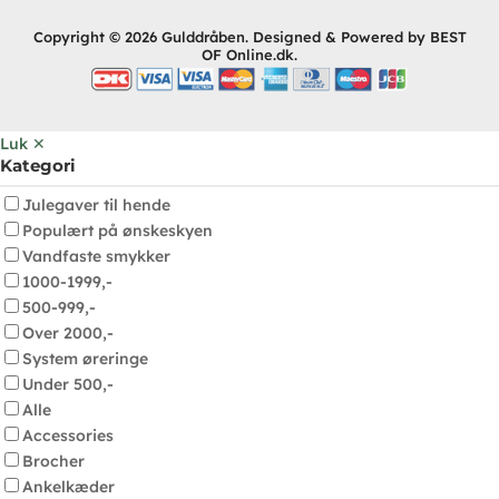
Copyright © 2026 Gulddråben. Designed & Powered by BEST
OF Online.dk.
Luk ✕
Kategori
Julegaver til hende
Populært på ønskeskyen
Vandfaste smykker
1000-1999,-
500-999,-
Over 2000,-
System øreringe
Under 500,-
Alle
Accessories
Brocher
Ankelkæder