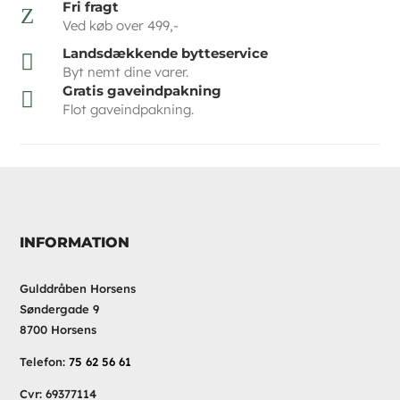
Fri fragt
Z
Ved køb over 499,-
Landsdækkende bytteservice

Byt nemt dine varer.
Gratis gaveindpakning

Flot gaveindpakning.
INFORMATION
Gulddråben Horsens
Søndergade 9
8700 Horsens
Telefon:
75 62 56 61
Cvr: 69377114