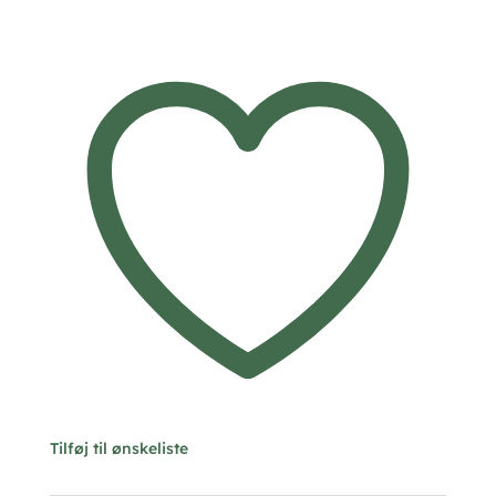
8kt
guld
10mm
-
5586/08
antal
Tilføj til ønskeliste