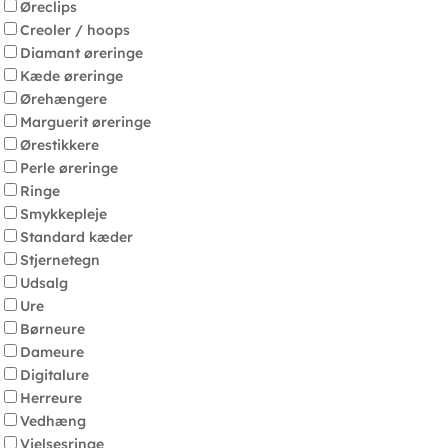
Øreclips
Creoler / hoops
Diamant øreringe
Kæde øreringe
Ørehængere
Marguerit øreringe
Ørestikkere
Perle øreringe
Ringe
Smykkepleje
Standard kæder
Stjernetegn
Udsalg
Ure
Børneure
Dameure
Digitalure
Herreure
Vedhæng
Vielsesringe