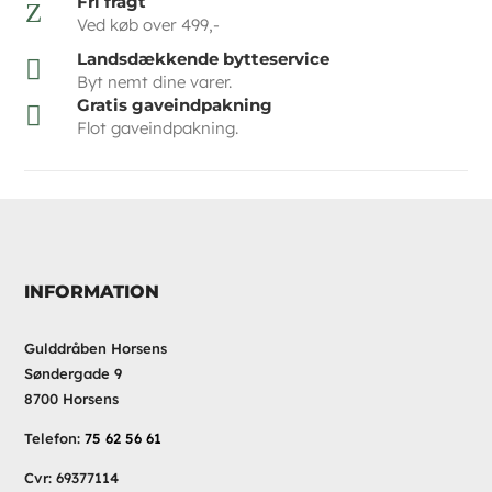
Fri fragt
Z
Ved køb over 499,-
Landsdækkende bytteservice

Byt nemt dine varer.
Gratis gaveindpakning

Flot gaveindpakning.
INFORMATION
Gulddråben Horsens
Søndergade 9
8700 Horsens
Telefon:
75 62 56 61
Cvr: 69377114