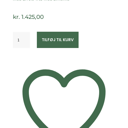
kr.
1.425,00
G&S
TILFØJ TIL KURV
Design
8
kt
guld
ørestikker
Livets
Træ
8336/5/08
antal