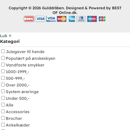
Copyright © 2026 Gulddråben. Designed & Powered by BEST
OF Online.dk.
Luk ✕
Kategori
Julegaver til hende
Populært på ønskeskyen
Vandfaste smykker
1000-1999,-
500-999,-
Over 2000,-
System øreringe
Under 500,-
Alle
Accessories
Brocher
Ankelkæder