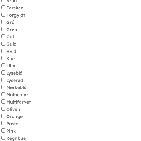
Brun
Fersken
Forgyldt
Grå
Grøn
Gul
Guld
Hvid
Klar
Lilla
Lyseblå
Lyserød
Mørkeblå
Multicolor
Multifarvet
Oliven
Orange
Pastel
Pink
Regnbue