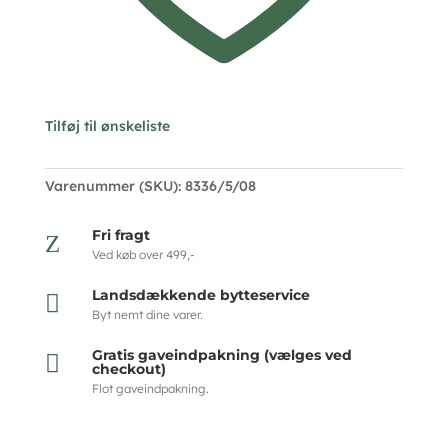
Tilføj til ønskeliste
Varenummer (SKU):
8336/5/08
Fri fragt
Z
Ved køb over 499,-
Landsdækkende bytteservice

Byt nemt dine varer.
Gratis gaveindpakning (vælges ved

checkout)
Flot gaveindpakning.