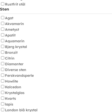
Rustfrit stål
Sten
Agat
Akvamarin
Ametyst
Apatit
Aquamarin
Bjerg krystal
Bronzit
Citrin
Diamanter
Diverse sten
Ferskvandsperle
Howlite
Kalcedon
Krystalglas
Kvarts
lapis
London blå krystal