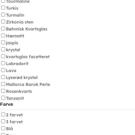
Tourmaline
Turkis
Turmalin
Zirkonia sten
Bøhmisk Kvartsglas
Hæmatit
jaspis
krystal
kvartsglas facetteret
Labradorit
Lava
Lyserød krystal
Mallorca Barok Perle
Rosenkvarts
Tanzanit
Farve
2 farvet
3 farvet
Blå