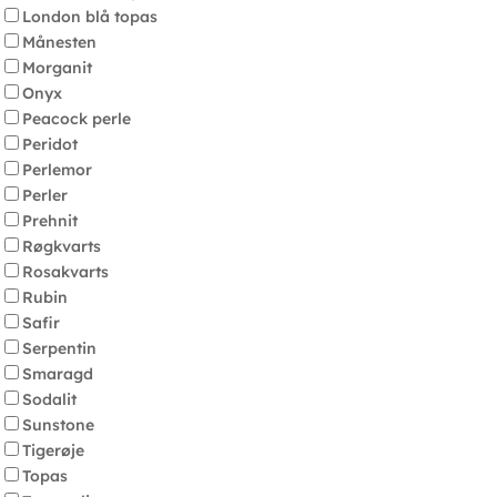
London blå topas
Månesten
Morganit
Onyx
Peacock perle
Peridot
Perlemor
Perler
Prehnit
Røgkvarts
Rosakvarts
Rubin
Safir
Serpentin
Smaragd
Sodalit
Sunstone
Tigerøje
Topas