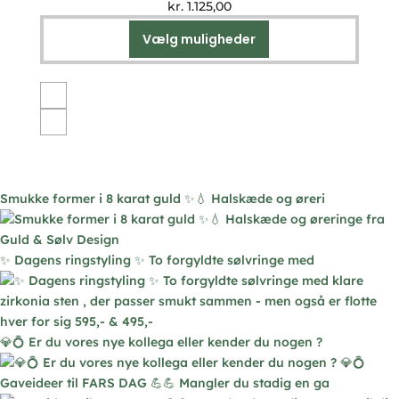
kr.
1.125,00
Vælg muligheder
Dette
vare
har
flere
varianter.
Mulighederne
kan
vælges
Smukke former i 8 karat guld ✨💧 Halskæde og øreri
på
varesiden
✨ Dagens ringstyling ✨ To forgyldte sølvringe med
💎💍 Er du vores nye kollega eller kender du nogen ?
Gaveideer til FARS DAG 💪💪 Mangler du stadig en ga