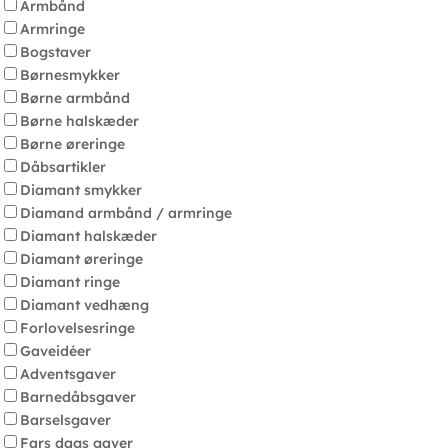
Armbånd
Armringe
Bogstaver
Børnesmykker
Børne armbånd
Børne halskæder
Børne øreringe
Dåbsartikler
Diamant smykker
Diamand armbånd / armringe
Diamant halskæder
Diamant øreringe
Diamant ringe
Diamant vedhæng
Forlovelsesringe
Gaveidéer
Adventsgaver
Barnedåbsgaver
Barselsgaver
Fars dags gaver