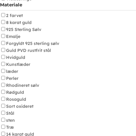
Materiale
2 farvet
8 karat guld
925 Sterling Sølv
Emalje
Forgyldt 925 sterling sølv
Guld PVD rustfrit stål
Hvidguld
Kunstlæder
læder
Perler
Rhodineret sølv
Rødguld
Rosaguld
Sort oxideret
Stål
sten
Træ
14 karat guld