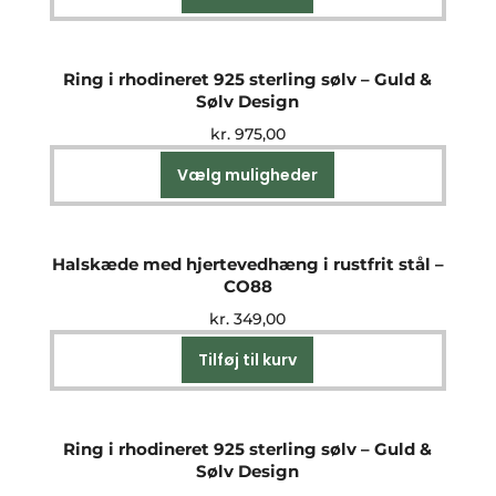
Ring i rhodineret 925 sterling sølv – Guld &
Sølv Design
kr.
975,00
Vælg muligheder
Dette
vare
har
flere
Halskæde med hjertevedhæng i rustfrit stål –
varianter.
CO88
Mulighederne
kr.
349,00
kan
vælges
Tilføj til kurv
på
varesiden
Ring i rhodineret 925 sterling sølv – Guld &
Sølv Design