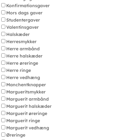
Konfirmationsgaver
Mors dags gaver
Studentergaver
Valentinsgaver
Halskæder
Herresmykker
Herre armbånd
Herre halskæder
Herre øreringe
Herre ringe
Herre vedhæng
Manchentknapper
Margueritsmykker
Marguerit armbånd
Marguerit halskæder
Marguerit øreringe
Marguerit ringe
Marguerit vedhæng
Øreringe