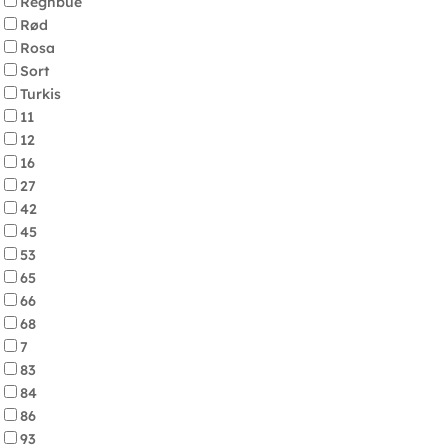
Regnbue
Rød
Rosa
Sort
Turkis
11
12
16
27
42
45
53
65
66
68
7
83
84
86
93