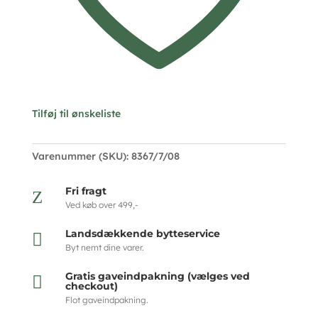
Tilføj til ønskeliste
Varenummer (SKU):
8367/7/08
Fri fragt
Z
Ved køb over 499,-
Landsdækkende bytteservice

Byt nemt dine varer.
Gratis gaveindpakning (vælges ved

checkout)
Flot gaveindpakning.