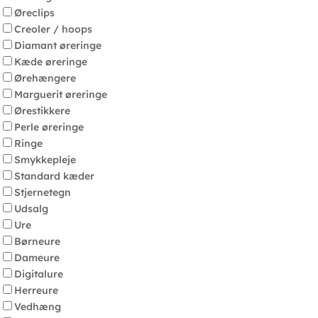
Øreclips
Creoler / hoops
Diamant øreringe
Kæde øreringe
Ørehængere
Marguerit øreringe
Ørestikkere
Perle øreringe
Ringe
Smykkepleje
Standard kæder
Stjernetegn
Udsalg
Ure
Børneure
Dameure
Digitalure
Herreure
Vedhæng