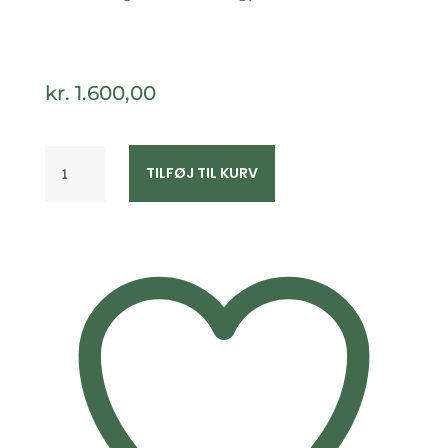
kr.
1.600,00
G&S
TILFØJ TIL KURV
Design
halskæde
med
rosakvarts
vedhæng
guld
8367/7/08
antal