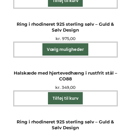
Tilføj til kurv
Ring i rhodineret 925 sterling sølv – Guld &
Sølv Design
kr.
975,00
Vælg muligheder
Dette
vare
har
flere
Halskæde med hjertevedhæng i rustfrit stål –
varianter.
CO88
Mulighederne
kr.
349,00
kan
vælges
Tilføj til kurv
på
varesiden
Ring i rhodineret 925 sterling sølv – Guld &
Sølv Design