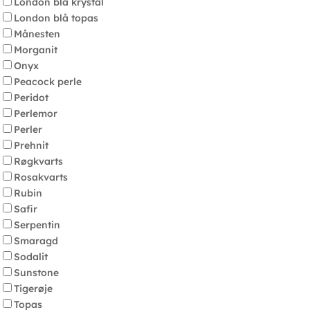
London blå krystal
London blå topas
Månesten
Morganit
Onyx
Peacock perle
Peridot
Perlemor
Perler
Prehnit
Røgkvarts
Rosakvarts
Rubin
Safir
Serpentin
Smaragd
Sodalit
Sunstone
Tigerøje
Topas