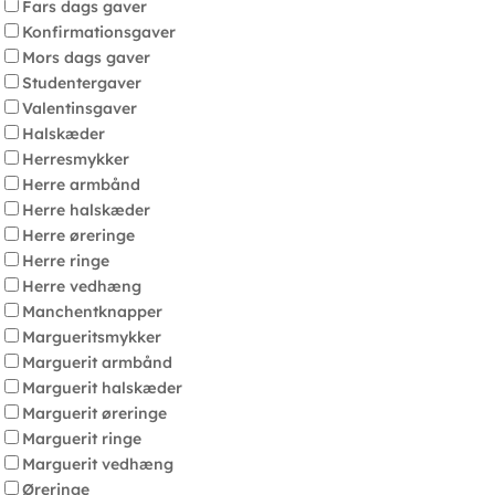
Fars dags gaver
Konfirmationsgaver
Mors dags gaver
Studentergaver
Valentinsgaver
Halskæder
Herresmykker
Herre armbånd
Herre halskæder
Herre øreringe
Herre ringe
Herre vedhæng
Manchentknapper
Margueritsmykker
Marguerit armbånd
Marguerit halskæder
Marguerit øreringe
Marguerit ringe
Marguerit vedhæng
Øreringe