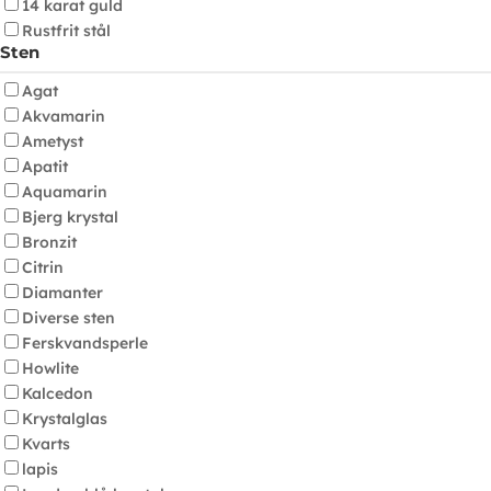
14 karat guld
Rustfrit stål
Sten
Agat
Akvamarin
Ametyst
Apatit
Aquamarin
Bjerg krystal
Bronzit
Citrin
Diamanter
Diverse sten
Ferskvandsperle
Howlite
Kalcedon
Krystalglas
Kvarts
lapis