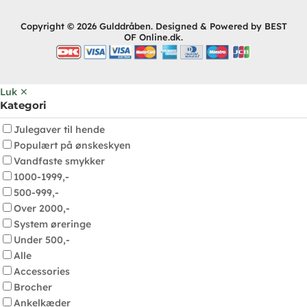
Copyright © 2026 Gulddråben. Designed & Powered by BEST
OF Online.dk.
Luk ✕
Kategori
Julegaver til hende
Populært på ønskeskyen
Vandfaste smykker
1000-1999,-
500-999,-
Over 2000,-
System øreringe
Under 500,-
Alle
Accessories
Brocher
Ankelkæder