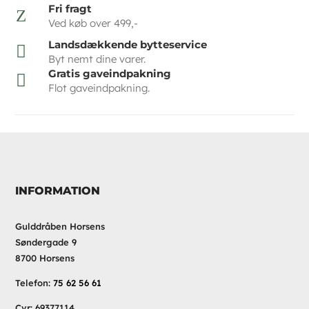
Fri fragt
Z
Ved køb over 499,-
Landsdækkende bytteservice

Byt nemt dine varer.
Gratis gaveindpakning

Flot gaveindpakning.
INFORMATION
Gulddråben Horsens
Søndergade 9
8700 Horsens
Telefon:
75 62 56 61
Cvr: 69377114