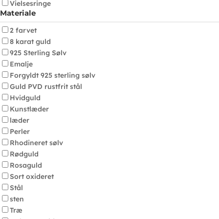
Vielsesringe
Materiale
2 farvet
8 karat guld
925 Sterling Sølv
Emalje
Forgyldt 925 sterling sølv
Guld PVD rustfrit stål
Hvidguld
Kunstlæder
læder
Perler
Rhodineret sølv
Rødguld
Rosaguld
Sort oxideret
Stål
sten
Træ