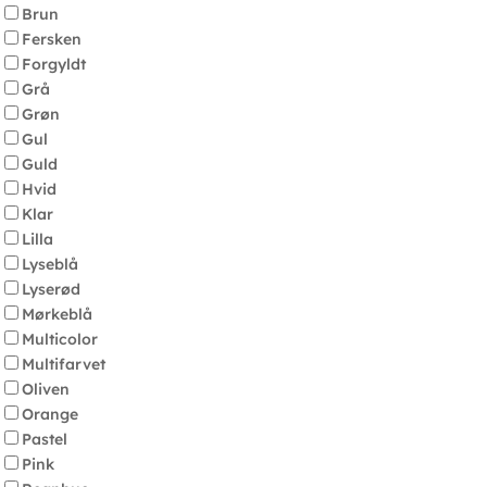
Brun
Fersken
Forgyldt
Grå
Grøn
Gul
Guld
Hvid
Klar
Lilla
Lyseblå
Lyserød
Mørkeblå
Multicolor
Multifarvet
Oliven
Orange
Pastel
Pink