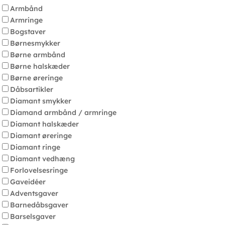
Armbånd
Armringe
Bogstaver
Børnesmykker
Børne armbånd
Børne halskæder
Børne øreringe
Dåbsartikler
Diamant smykker
Diamand armbånd / armringe
Diamant halskæder
Diamant øreringe
Diamant ringe
Diamant vedhæng
Forlovelsesringe
Gaveidéer
Adventsgaver
Barnedåbsgaver
Barselsgaver