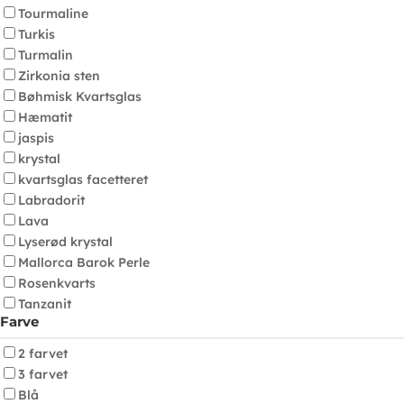
Tourmaline
Turkis
Turmalin
Zirkonia sten
Bøhmisk Kvartsglas
Hæmatit
jaspis
krystal
kvartsglas facetteret
Labradorit
Lava
Lyserød krystal
Mallorca Barok Perle
Rosenkvarts
Tanzanit
Farve
2 farvet
3 farvet
Blå