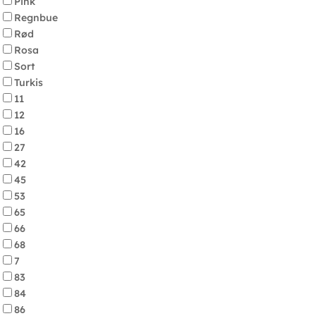
Pink
Regnbue
Rød
Rosa
Sort
Turkis
11
12
16
27
42
45
53
65
66
68
7
83
84
86