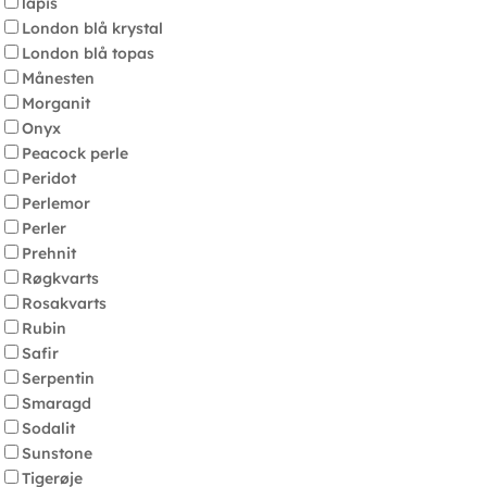
lapis
London blå krystal
London blå topas
Månesten
Morganit
Onyx
Peacock perle
Peridot
Perlemor
Perler
Prehnit
Røgkvarts
Rosakvarts
Rubin
Safir
Serpentin
Smaragd
Sodalit
Sunstone
Tigerøje