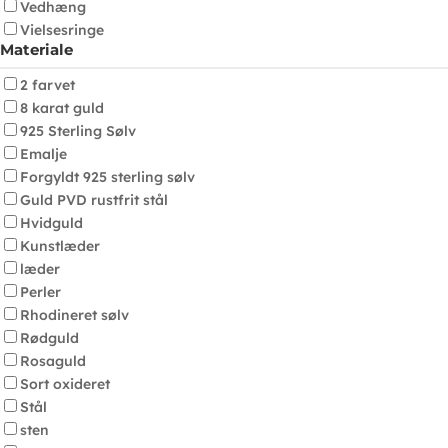
Vedhæng
Vielsesringe
Materiale
2 farvet
8 karat guld
925 Sterling Sølv
Emalje
Forgyldt 925 sterling sølv
Guld PVD rustfrit stål
Hvidguld
Kunstlæder
læder
Perler
Rhodineret sølv
Rødguld
Rosaguld
Sort oxideret
Stål
sten