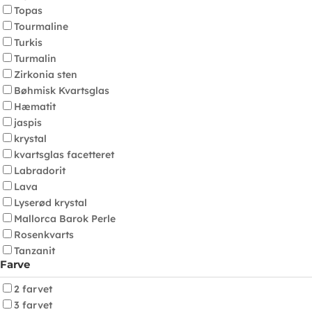
Topas
Tourmaline
Turkis
Turmalin
Zirkonia sten
Bøhmisk Kvartsglas
Hæmatit
jaspis
krystal
kvartsglas facetteret
Labradorit
Lava
Lyserød krystal
Mallorca Barok Perle
Rosenkvarts
Tanzanit
Farve
2 farvet
3 farvet