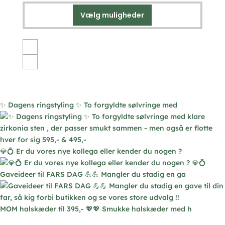
Vælg muligheder
Dette
vare
har
flere
varianter.
Mulighederne
kan
vælges
✨ Dagens ringstyling ✨ To forgyldte sølvringe med
på
varesiden
💎💍 Er du vores nye kollega eller kender du nogen ?
Gaveideer til FARS DAG 💪💪 Mangler du stadig en ga
MOM halskæder til 395,- 💖💖 Smukke halskæder med h