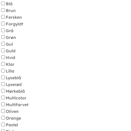
Blå
Brun
Fersken
Forgyldt
Grå
Grøn
Gul
Guld
Hvid
Klar
Lilla
Lyseblå
Lyserød
Mørkeblå
Multicolor
Multifarvet
Oliven
Orange
Pastel