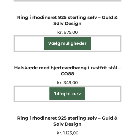
Ring i rhodineret 925 sterling sølv – Guld &
Sølv Design
kr.
975,00
Vælg muligheder
Dette
vare
har
flere
Halskæde med hjertevedhæng i rustfrit stål –
varianter.
CO88
Mulighederne
kr.
349,00
kan
vælges
Tilføj til kurv
på
varesiden
Ring i rhodineret 925 sterling sølv – Guld &
Sølv Design
kr.
1.125,00