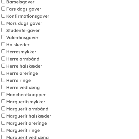
Barselsgaver
Fars dags gaver
Konfirmationsgaver
Mors dags gaver
Studentergaver
Valentinsgaver
Halskæder
Herresmykker
Herre armbånd
Herre halskæder
Herre øreringe
Herre ringe
Herre vedhæng
Manchentknapper
Margueritsmykker
Marguerit armbånd
Marguerit halskæder
Marguerit øreringe
Marguerit ringe
Marguerit vedhæng