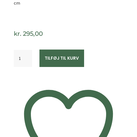
cm
kr.
295,00
Guld
TILFØJ TIL KURV
&
Sølv
Design
halskæde
med
heste
vedhæng
sølv
2019/3
antal