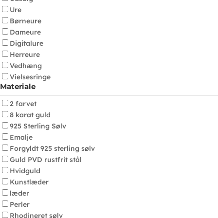
Ure
Børneure
Dameure
Digitalure
Herreure
Vedhæng
Vielsesringe
Materiale
2 farvet
8 karat guld
925 Sterling Sølv
Emalje
Forgyldt 925 sterling sølv
Guld PVD rustfrit stål
Hvidguld
Kunstlæder
læder
Perler
Rhodineret sølv