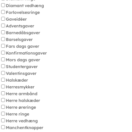
Diamant vedhæng
Forlovelsesringe
Gaveidéer
Adventsgaver
Barnedåbsgaver
Barselsgaver
Fars dags gaver
Konfirmationsgaver
Mors dags gaver
Studentergaver
Valentinsgaver
Halskæder
Herresmykker
Herre armbånd
Herre halskæder
Herre øreringe
Herre ringe
Herre vedhæng
Manchentknapper