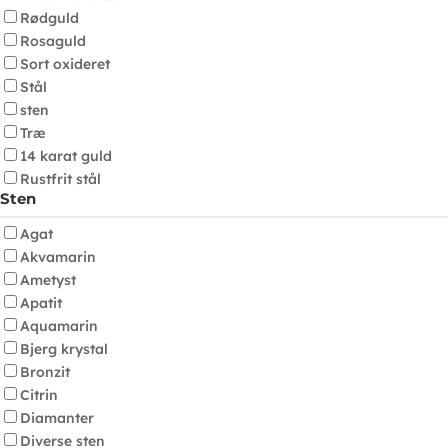
Rødguld
Rosaguld
Sort oxideret
Stål
sten
Træ
14 karat guld
Rustfrit stål
Sten
Agat
Akvamarin
Ametyst
Apatit
Aquamarin
Bjerg krystal
Bronzit
Citrin
Diamanter
Diverse sten