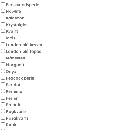
Ferskvandsperle
Howlite
Kalcedon
Krystalglas
Kvarts
lapis
London blå krystal
London blå topas
Månesten
Morganit
Onyx
Peacock perle
Peridot
Perlemor
Perler
Prehnit
Røgkvarts
Rosakvarts
Rubin