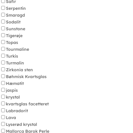
Safir
Serpentin
Smaragd
Sodalit
Sunstone
Tigerøje
Topas
Tourmaline
Turkis
Turmalin
Zirkonia sten
Bøhmisk Kvartsglas
Hæmatit
jaspis
krystal
kvartsglas facetteret
Labradorit
Lava
Lyserød krystal
Mallorca Barok Perle