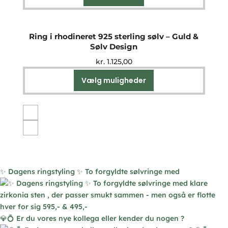
på
varesiden
Ring i rhodineret 925 sterling sølv – Guld &
Sølv Design
kr.
1.125,00
Vælg muligheder
Dette
vare
har
flere
varianter.
Mulighederne
kan
vælges
✨ Dagens ringstyling ✨ To forgyldte sølvringe med
på
varesiden
💎💍 Er du vores nye kollega eller kender du nogen ?