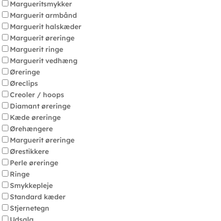
Margueritsmykker
Marguerit armbånd
Marguerit halskæder
Marguerit øreringe
Marguerit ringe
Marguerit vedhæng
Øreringe
Øreclips
Creoler / hoops
Diamant øreringe
Kæde øreringe
Ørehængere
Marguerit øreringe
Ørestikkere
Perle øreringe
Ringe
Smykkepleje
Standard kæder
Stjernetegn
Udsalg