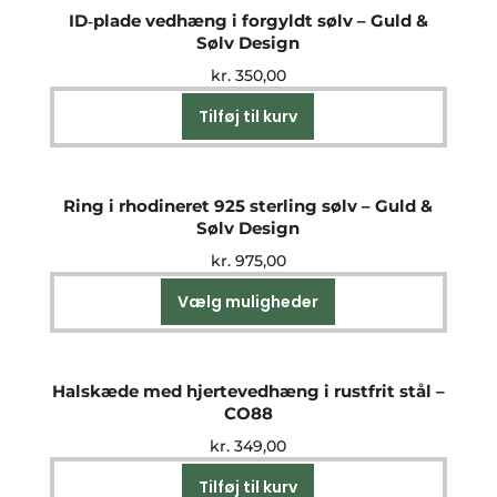
ID‑plade vedhæng i forgyldt sølv – Guld &
Sølv Design
kr.
350,00
Tilføj til kurv
Ring i rhodineret 925 sterling sølv – Guld &
Sølv Design
kr.
975,00
Vælg muligheder
Dette
vare
har
flere
Halskæde med hjertevedhæng i rustfrit stål –
varianter.
CO88
Mulighederne
kr.
349,00
kan
vælges
Tilføj til kurv