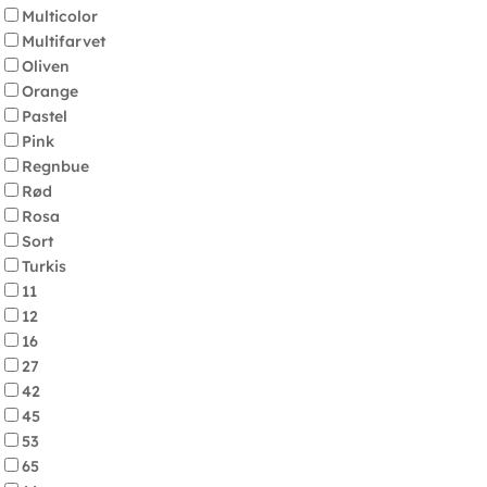
Multicolor
Multifarvet
Oliven
Orange
Pastel
Pink
Regnbue
Rød
Rosa
Sort
Turkis
11
12
16
27
42
45
53
65