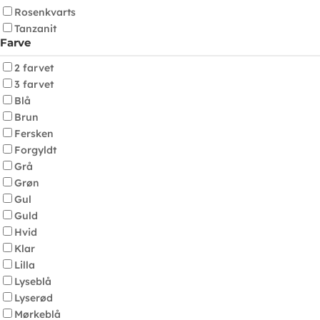
Rosenkvarts
Tanzanit
Farve
2 farvet
3 farvet
Blå
Brun
Fersken
Forgyldt
Grå
Grøn
Gul
Guld
Hvid
Klar
Lilla
Lyseblå
Lyserød
Mørkeblå