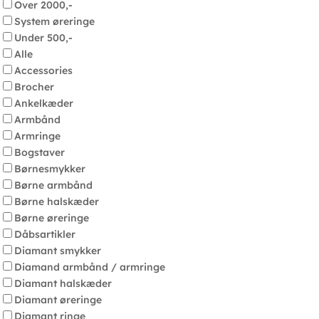
Over 2000,-
System øreringe
Under 500,-
Alle
Accessories
Brocher
Ankelkæder
Armbånd
Armringe
Bogstaver
Børnesmykker
Børne armbånd
Børne halskæder
Børne øreringe
Dåbsartikler
Diamant smykker
Diamand armbånd / armringe
Diamant halskæder
Diamant øreringe
Diamant ringe