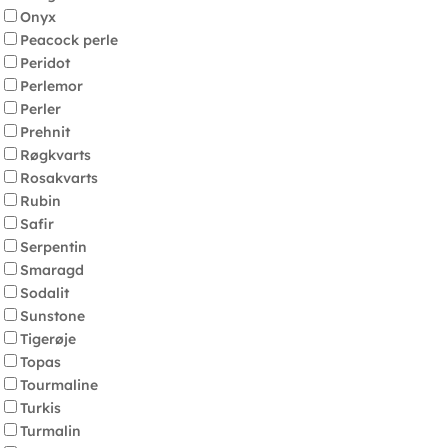
Onyx
Peacock perle
Peridot
Perlemor
Perler
Prehnit
Røgkvarts
Rosakvarts
Rubin
Safir
Serpentin
Smaragd
Sodalit
Sunstone
Tigerøje
Topas
Tourmaline
Turkis
Turmalin