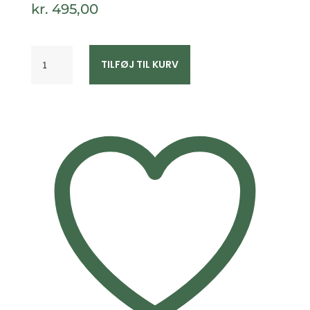
kr.
495,00
Livets
TILFØJ TIL KURV
Træ
halskæde
i
sølv
-
1939/3
antal