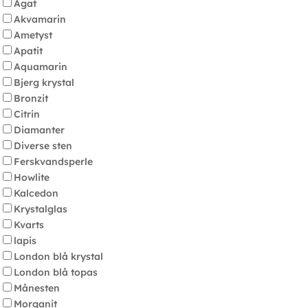
Agat
Akvamarin
Ametyst
Apatit
Aquamarin
Bjerg krystal
Bronzit
Citrin
Diamanter
Diverse sten
Ferskvandsperle
Howlite
Kalcedon
Krystalglas
Kvarts
lapis
London blå krystal
London blå topas
Månesten
Morganit