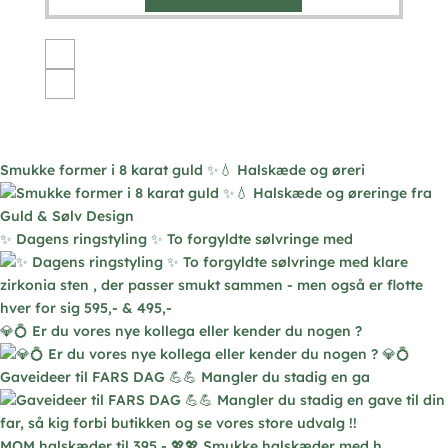
vare
har
flere
varianter.
Mulighederne
kan
vælges
Smukke former i 8 karat guld ✨💧 Halskæde og øreri
på
varesiden
✨ Dagens ringstyling ✨ To forgyldte sølvringe med
💎💍 Er du vores nye kollega eller kender du nogen ?
Gaveideer til FARS DAG 💪💪 Mangler du stadig en ga
MOM halskæder til 395,- 💖💖 Smukke halskæder med h