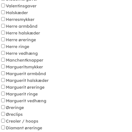
Valentinsgaver
Halskæder
Herresmykker
Herre armbånd
Herre halskæder
Herre øreringe
Herre ringe
Herre vedhæng
Manchentknapper
Margueritsmykker
Marguerit armbånd
Marguerit halskæder
Marguerit øreringe
Marguerit ringe
Marguerit vedhæng
Øreringe
Øreclips
Creoler / hoops
Diamant øreringe