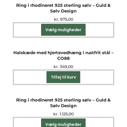
Ring i rhodineret 925 sterling sølv – Guld &
Sølv Design
kr.
975,00
Vælg muligheder
Dette
vare
har
flere
Halskæde med hjertevedhæng i rustfrit stål –
varianter.
CO88
Mulighederne
kr.
349,00
kan
vælges
Tilføj til kurv
på
varesiden
Ring i rhodineret 925 sterling sølv – Guld &
Sølv Design
kr.
1.125,00
Vælg muligheder
Dette