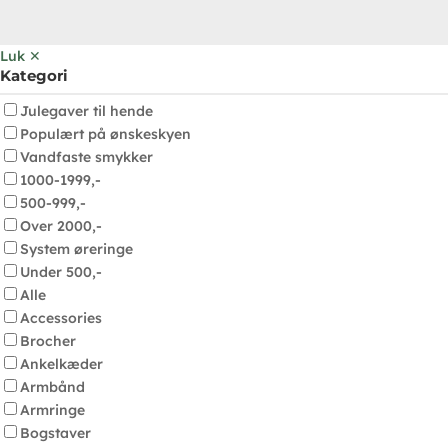
Luk ✕
Kategori
Julegaver til hende
Populært på ønskeskyen
Vandfaste smykker
1000-1999,-
500-999,-
Over 2000,-
System øreringe
Under 500,-
Alle
Accessories
Brocher
Ankelkæder
Armbånd
Armringe
Bogstaver