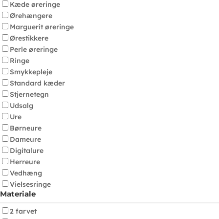
Kæde øreringe
Ørehængere
Marguerit øreringe
Ørestikkere
Perle øreringe
Ringe
Smykkepleje
Standard kæder
Stjernetegn
Udsalg
Ure
Børneure
Dameure
Digitalure
Herreure
Vedhæng
Vielsesringe
Materiale
2 farvet