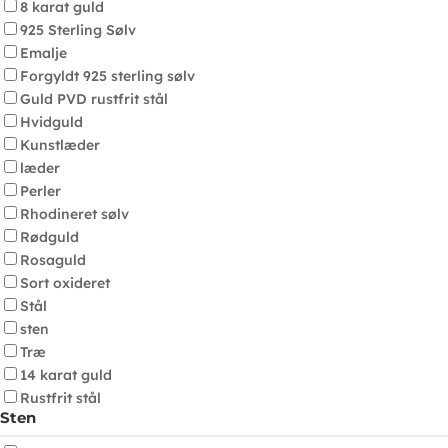
8 karat guld
925 Sterling Sølv
Emalje
Forgyldt 925 sterling sølv
Guld PVD rustfrit stål
Hvidguld
Kunstlæder
læder
Perler
Rhodineret sølv
Rødguld
Rosaguld
Sort oxideret
Stål
sten
Træ
14 karat guld
Rustfrit stål
Sten