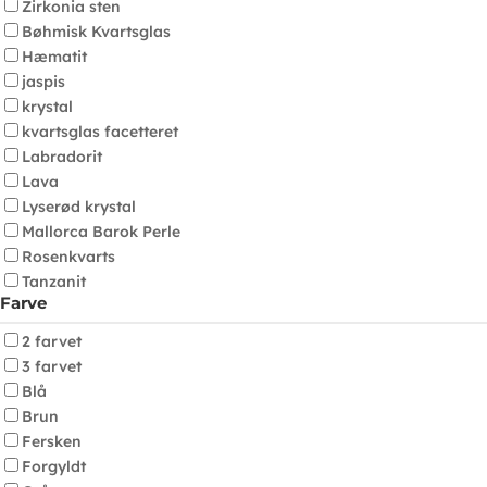
Zirkonia sten
Bøhmisk Kvartsglas
Hæmatit
jaspis
krystal
kvartsglas facetteret
Labradorit
Lava
Lyserød krystal
Mallorca Barok Perle
Rosenkvarts
Tanzanit
Farve
2 farvet
3 farvet
Blå
Brun
Fersken
Forgyldt