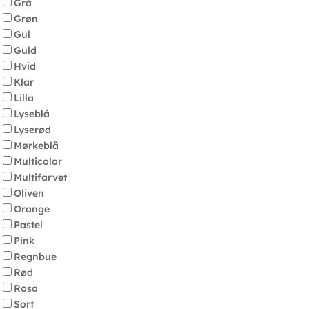
Grå
Grøn
Gul
Guld
Hvid
Klar
Lilla
Lyseblå
Lyserød
Mørkeblå
Multicolor
Multifarvet
Oliven
Orange
Pastel
Pink
Regnbue
Rød
Rosa
Sort