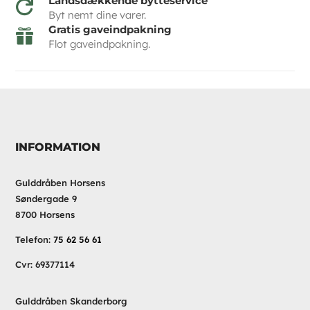
Landsdækkende bytteservice

Byt nemt dine varer.
Gratis gaveindpakning

Flot gaveindpakning.
INFORMATION
Gulddråben Horsens
Søndergade 9
8700 Horsens
Telefon:
75 62 56 61
Cvr: 69377114
Gulddråben Skanderborg