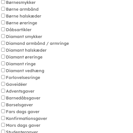
Børnesmykker
Børne armbånd
Børne halskæder
Børne øreringe
Dåbsartikler
Diamant smykker
Diamand armbånd / armringe
Diamant halskæder
Diamant øreringe
Diamant ringe
Diamant vedhæng
Forlovelsesringe
Gaveidéer
Adventsgaver
Barnedåbsgaver
Barselsgaver
Fars dags gaver
Konfirmationsgaver
Mors dags gaver
Studentergaver