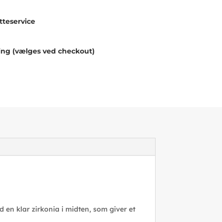
teservice
ing (vælges ved checkout)
d en klar zirkonia i midten, som giver et