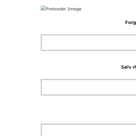
Forg
Sølv r