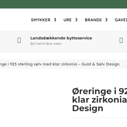
SMYKKER
URE
BRANDS
GAVE
Landsdækkende bytteservice


Byt nemt dine varer.
nge i 925 sterling sølv med klar zirkonia – Guld & Sølv Design
Øreringe i 9
klar zirkoni
Design