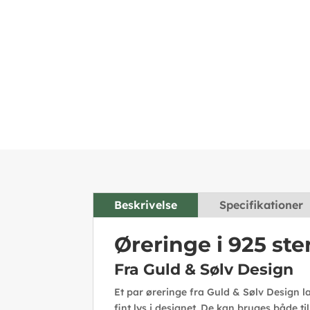
Beskrivelse
Specifikationer
Øreringe i 925 ste
Fra Guld & Sølv Design
Et par øreringe fra Guld & Sølv Design la
fint lys i designet. De kan bruges både t