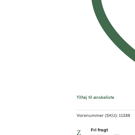
antal
Tilføj til ønskeliste
Varenummer (SKU):
11288
Fri fragt
Z