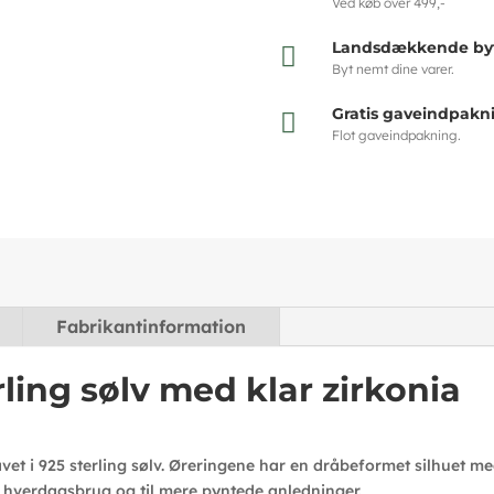
Ved køb over 499,-
Landsdækkende byt

Byt nemt dine varer.
Gratis gaveindpakn

Flot gaveindpakning.
Fabrikantinformation
rling sølv med klar zirkonia
vet i 925 sterling sølv. Øreringene har en dråbeformet silhuet me
il hverdagsbrug og til mere pyntede anledninger.