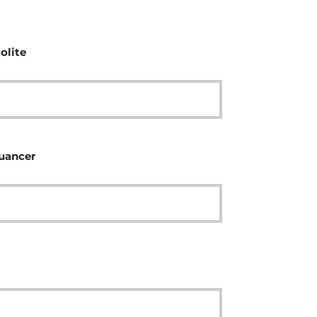
olite
nuancer
l