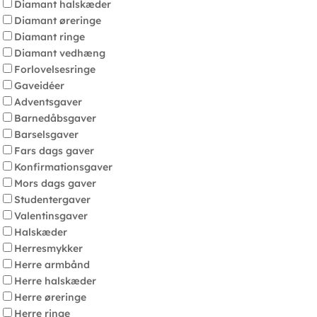
Diamant halskæder
Diamant øreringe
Diamant ringe
Diamant vedhæng
Forlovelsesringe
Gaveidéer
Adventsgaver
Barnedåbsgaver
Barselsgaver
Fars dags gaver
Konfirmationsgaver
Mors dags gaver
Studentergaver
Valentinsgaver
Halskæder
Herresmykker
Herre armbånd
Herre halskæder
Herre øreringe
Herre ringe