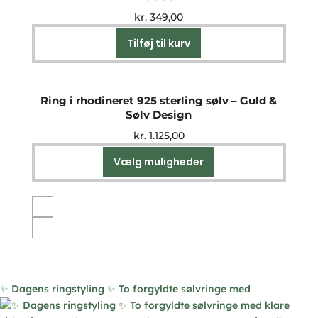
Mulighederne
kr.
349,00
kan
vælges
Tilføj til kurv
på
varesiden
Ring i rhodineret 925 sterling sølv – Guld &
Sølv Design
kr.
1.125,00
Vælg muligheder
Dette
vare
har
flere
varianter.
Mulighederne
kan
vælges
✨ Dagens ringstyling ✨ To forgyldte sølvringe med
på
varesiden