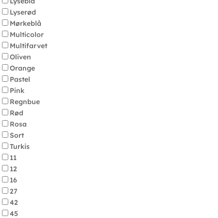
Lyseblå
Lyserød
Mørkeblå
Multicolor
Multifarvet
Oliven
Orange
Pastel
Pink
Regnbue
Rød
Rosa
Sort
Turkis
11
12
16
27
42
45