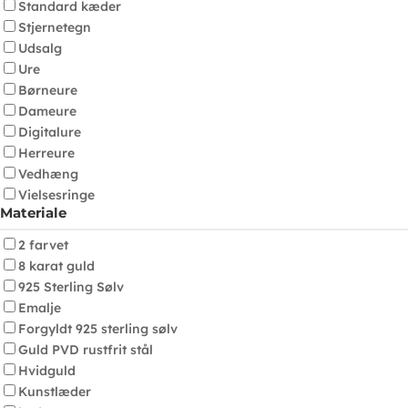
Standard kæder
Stjernetegn
Udsalg
Ure
Børneure
Dameure
Digitalure
Herreure
Vedhæng
Vielsesringe
Materiale
2 farvet
8 karat guld
925 Sterling Sølv
Emalje
Forgyldt 925 sterling sølv
Guld PVD rustfrit stål
Hvidguld
Kunstlæder