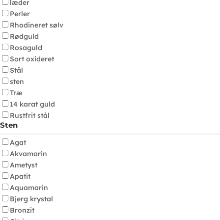
læder
Perler
Rhodineret sølv
Rødguld
Rosaguld
Sort oxideret
Stål
sten
Træ
14 karat guld
Rustfrit stål
Sten
Agat
Akvamarin
Ametyst
Apatit
Aquamarin
Bjerg krystal
Bronzit