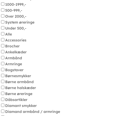
1000-1999,-
500-999,-
Over 2000,-
System øreringe
Under 500,-
Alle
Accessories
Brocher
Ankelkæder
Armbånd
Armringe
Bogstaver
Børnesmykker
Børne armbånd
Børne halskæder
Børne øreringe
Dåbsartikler
Diamant smykker
Diamand armbånd / armringe