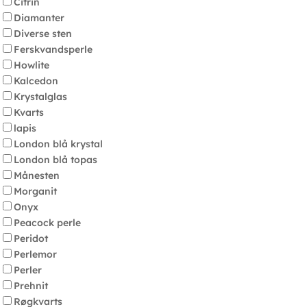
Citrin
Diamanter
Diverse sten
Ferskvandsperle
Howlite
Kalcedon
Krystalglas
Kvarts
lapis
London blå krystal
London blå topas
Månesten
Morganit
Onyx
Peacock perle
Peridot
Perlemor
Perler
Prehnit
Røgkvarts