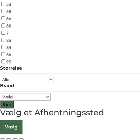
53
65
66
68
7
83
84
86
93
Størrelse
Brand
Ryd
Vælg et Afhentningssted
Vælg