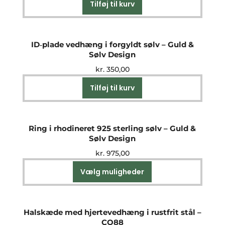
Tilføj til kurv
ID‑plade vedhæng i forgyldt sølv – Guld &
Sølv Design
kr.
350,00
Tilføj til kurv
Ring i rhodineret 925 sterling sølv – Guld &
Sølv Design
kr.
975,00
Vælg muligheder
Dette
vare
har
flere
Halskæde med hjertevedhæng i rustfrit stål –
varianter.
CO88