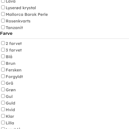
Lava
Lyserød krystal
Mallorca Barok Perle
Rosenkvarts
Tanzanit
Farve
2 farvet
3 farvet
Blå
Brun
Fersken
Forgyldt
Grå
Grøn
Gul
Guld
Hvid
Klar
Lilla