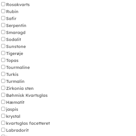
Rosakvarts
Rubin
Safir
Serpentin
Smaragd
Sodalit
Sunstone
Tigerøje
Topas
Tourmaline
Turkis
Turmalin
Zirkonia sten
Bøhmisk Kvartsglas
Hæmatit
jaspis
krystal
kvartsglas facetteret
Labradorit