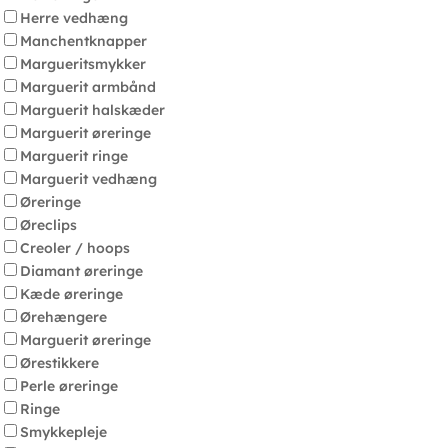
Herre vedhæng
Manchentknapper
Margueritsmykker
Marguerit armbånd
Marguerit halskæder
Marguerit øreringe
Marguerit ringe
Marguerit vedhæng
Øreringe
Øreclips
Creoler / hoops
Diamant øreringe
Kæde øreringe
Ørehængere
Marguerit øreringe
Ørestikkere
Perle øreringe
Ringe
Smykkepleje