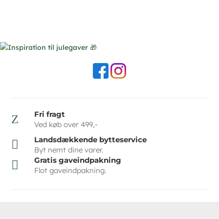
Fri fragt
Z
Ved køb over 499,-
Landsdækkende bytteservice

Byt nemt dine varer.
Gratis gaveindpakning

Flot gaveindpakning.