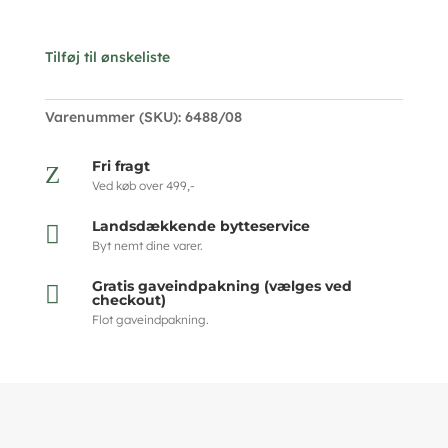
Tilføj til ønskeliste
Varenummer (SKU):
6488/08
Fri fragt
Z
Ved køb over 499,-
Landsdækkende bytteservice

Byt nemt dine varer.
Gratis gaveindpakning (vælges ved

checkout)
Flot gaveindpakning.