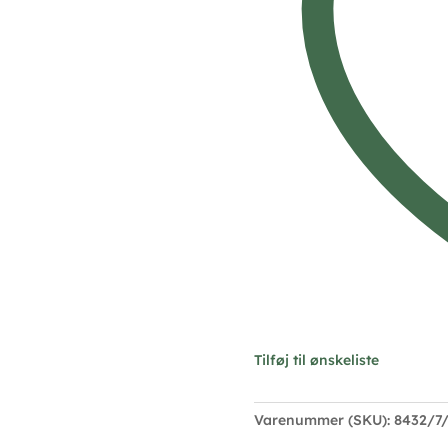
8432/7/08
antal
Tilføj til ønskeliste
Varenummer (SKU):
8432/7