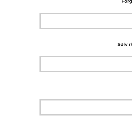
Forg
Sølv r