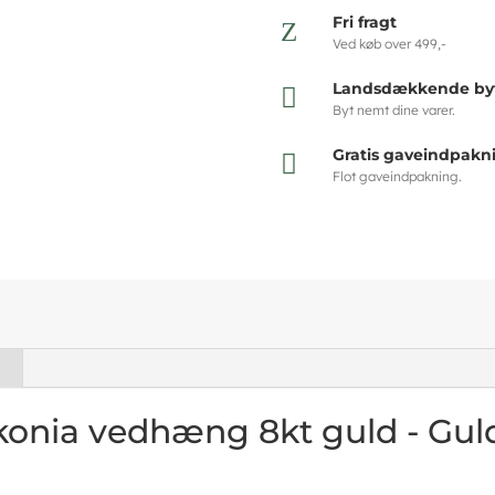
Fri fragt
Z
Ved køb over 499,-
Landsdækkende byt

Byt nemt dine varer.
Gratis gaveindpakn

Flot gaveindpakning.
onia vedhæng 8kt guld - Guld