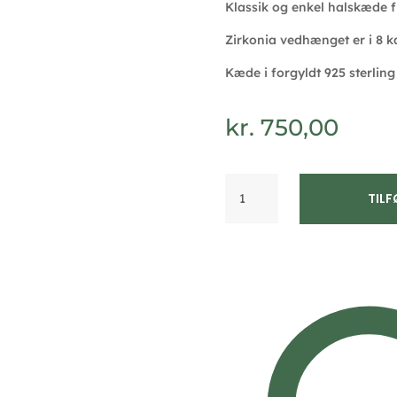
Klassik og enkel halskæde f
Zirkonia vedhænget er i 8 k
Kæde i forgyldt 925 sterling
kr.
750,00
Halskæde
TILF
med
zirkonia
vedhæng
8kt
guld
-
Guld
&
Sølv
Design