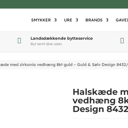
SMYKKER
URE
BRANDS
GAVE
Landsdækkende bytteservice


Byt nemt dine varer.
æde med zirkonia vedhæng 8kt guld – Guld & Sølv Design 8432
Halskæde me
vedhæng 8kt
Design 8432