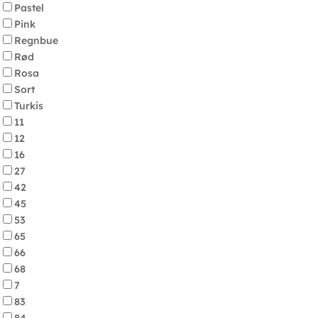
Pastel
Pink
Regnbue
Rød
Rosa
Sort
Turkis
11
12
16
27
42
45
53
65
66
68
7
83