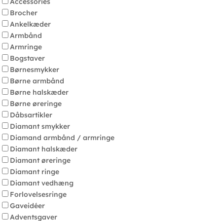
Accessories
Brocher
Ankelkæder
Armbånd
Armringe
Bogstaver
Børnesmykker
Børne armbånd
Børne halskæder
Børne øreringe
Dåbsartikler
Diamant smykker
Diamand armbånd / armringe
Diamant halskæder
Diamant øreringe
Diamant ringe
Diamant vedhæng
Forlovelsesringe
Gaveidéer
Adventsgaver