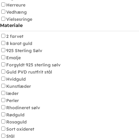
Herreure
Vedhæng
Vielsesringe
Materiale
2 farvet
8 karat guld
925 Sterling Sølv
Emalje
Forgyldt 925 sterling sølv
Guld PVD rustfrit stål
Hvidguld
Kunstlæder
læder
Perler
Rhodineret sølv
Rødguld
Rosaguld
Sort oxideret
Stål