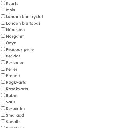
Kvarts
lapis
London blå krystal
London blå topas
Månesten
Morganit
Onyx
Peacock perle
Peridot
Perlemor
Perler
Prehnit
Røgkvarts
Rosakvarts
Rubin
Safir
Serpentin
Smaragd
Sodalit