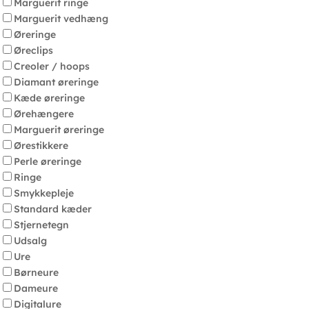
Marguerit ringe
Marguerit vedhæng
Øreringe
Øreclips
Creoler / hoops
Diamant øreringe
Kæde øreringe
Ørehængere
Marguerit øreringe
Ørestikkere
Perle øreringe
Ringe
Smykkepleje
Standard kæder
Stjernetegn
Udsalg
Ure
Børneure
Dameure
Digitalure