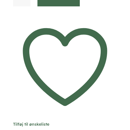
Small
hjerte
vedhæng
sølv
-
Seville
Jewelry
antal
Tilføj til ønskeliste