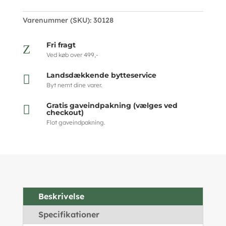
Varenummer (SKU):
30128
Fri fragt
Z
Ved køb over 499,-
Landsdækkende bytteservice

Byt nemt dine varer.
Gratis gaveindpakning (vælges ved

checkout)
Flot gaveindpakning.
Beskrivelse
Specifikationer