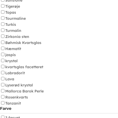
Sunstone
Tigerøje
Topas
Tourmaline
Turkis
Turmalin
Zirkonia sten
Bøhmisk Kvartsglas
Hæmatit
jaspis
krystal
kvartsglas facetteret
Labradorit
Lava
Lyserød krystal
Mallorca Barok Perle
Rosenkvarts
Tanzanit
Farve
2 farvet