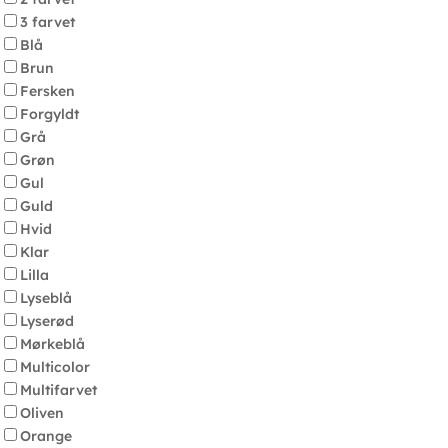
3 farvet
Blå
Brun
Fersken
Forgyldt
Grå
Grøn
Gul
Guld
Hvid
Klar
Lilla
Lyseblå
Lyserød
Mørkeblå
Multicolor
Multifarvet
Oliven
Orange