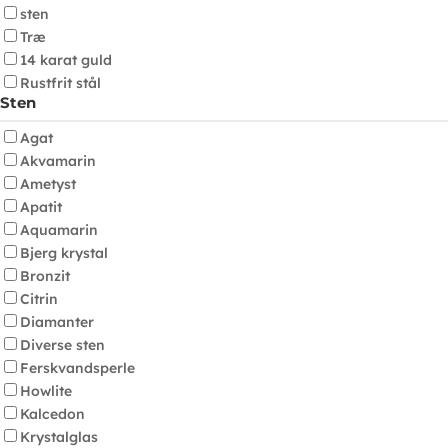
sten
Træ
14 karat guld
Rustfrit stål
Sten
Agat
Akvamarin
Ametyst
Apatit
Aquamarin
Bjerg krystal
Bronzit
Citrin
Diamanter
Diverse sten
Ferskvandsperle
Howlite
Kalcedon
Krystalglas