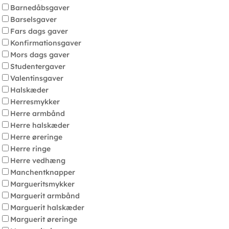
Barnedåbsgaver
Barselsgaver
Fars dags gaver
Konfirmationsgaver
Mors dags gaver
Studentergaver
Valentinsgaver
Halskæder
Herresmykker
Herre armbånd
Herre halskæder
Herre øreringe
Herre ringe
Herre vedhæng
Manchentknapper
Margueritsmykker
Marguerit armbånd
Marguerit halskæder
Marguerit øreringe