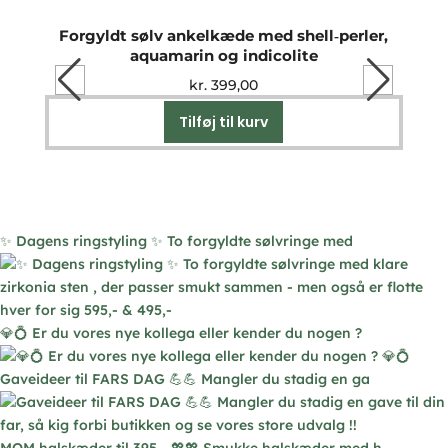
Forgyldt sølv ankelkæde med shell‑perler,
Sølv
aquamarin og indicolite
kr.
399,00
Tilføj til kurv
✨ Dagens ringstyling ✨ To forgyldte sølvringe med
💎💍 Er du vores nye kollega eller kender du nogen ?
Gaveideer til FARS DAG 💪💪 Mangler du stadig en ga