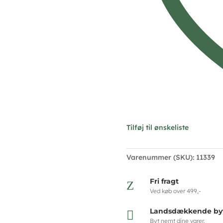
Tilføj til ønskeliste
Varenummer (SKU):
11339
Fri fragt
Z
Ved køb over 499,-
Landsdækkende byt

Byt nemt dine varer.