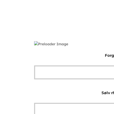
Forg
Sølv r