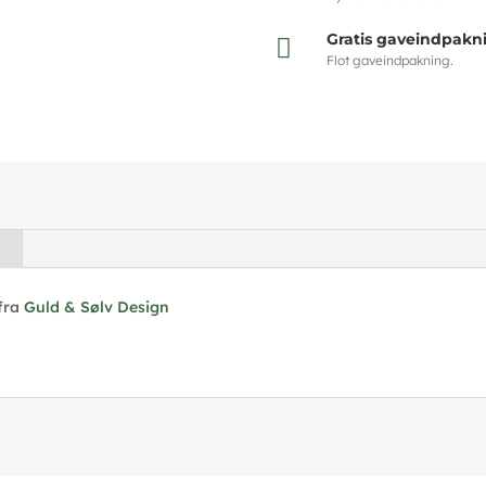
Gratis gaveindpakn

Flot gaveindpakning.
 fra
Guld & Sølv Design