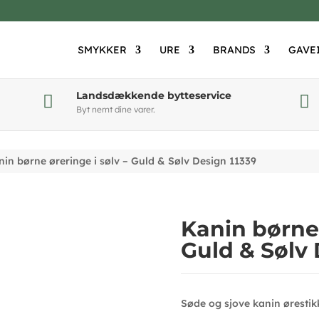
SMYKKER
URE
BRANDS
GAVE
Landsdækkende bytteservice


Byt nemt dine varer.
in børne øreringe i sølv – Guld & Sølv Design 11339
Kanin børne 
Guld & Sølv 
Søde og sjove kanin ørestikk