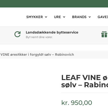
SMYKKER
URE
BRANDS
GAVE
Landsdækkende bytteservice


Byt nemt dine varer.
VINE ørestikker i forgyldt sølv – Rabinovich
LEAF VINE ør
sølv – Rabin
kr.
950,00