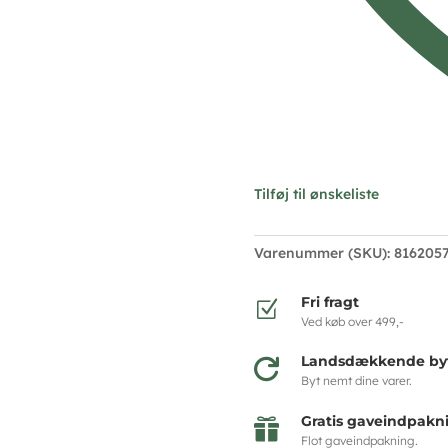
Tilføj til ønskeliste
Varenummer (SKU):
816205
Fri fragt
Z
Ved køb over 499,-
Landsdækkende byt

Byt nemt dine varer.
Gratis gaveindpakn

Flot gaveindpakning.