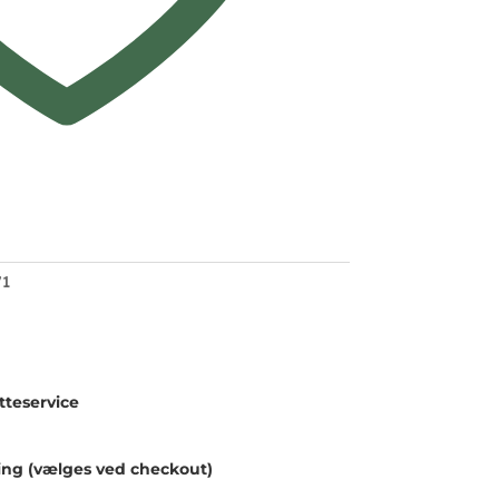
71
teservice
ing (vælges ved checkout)