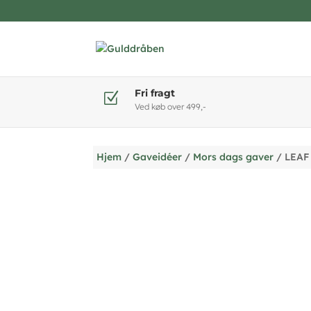
Fri fragt
Z
Ved køb over 499,-
Hjem
/
Gaveidéer
/
Mors dags gaver
/ LEAF 