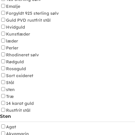
Emalje
Forgyldt 925 sterling sølv
Guld PVD rustfrit stål
Hvidguld
Kunstlæder
læder
Perler
Rhodineret sølv
Rødguld
Rosaguld
Sort oxideret
Stål
sten
Træ
14 karat guld
Rustfrit stål
Sten
Agat
Akvamarin