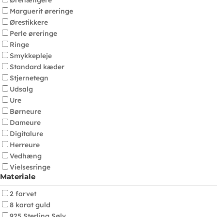
Ørehængere
Marguerit øreringe
Ørestikkere
Perle øreringe
Ringe
Smykkepleje
Standard kæder
Stjernetegn
Udsalg
Ure
Børneure
Dameure
Digitalure
Herreure
Vedhæng
Vielsesringe
Materiale
2 farvet
8 karat guld
925 Sterling Sølv