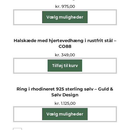
kr.
975,00
Vælg muligheder
Dette
vare
har
flere
Halskæde med hjertevedhæng i rustfrit stål –
varianter.
CO88
Mulighederne
kr.
349,00
kan
vælges
Tilføj til kurv
på
varesiden
Ring i rhodineret 925 sterling sølv – Guld &
Sølv Design
kr.
1.125,00
Vælg muligheder
Dette
vare
har