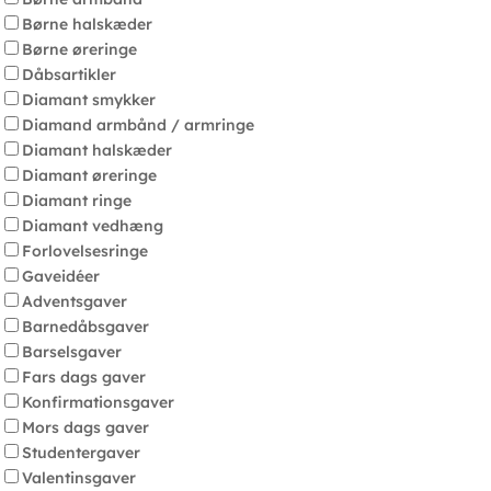
Børne halskæder
Børne øreringe
Dåbsartikler
Diamant smykker
Diamand armbånd / armringe
Diamant halskæder
Diamant øreringe
Diamant ringe
Diamant vedhæng
Forlovelsesringe
Gaveidéer
Adventsgaver
Barnedåbsgaver
Barselsgaver
Fars dags gaver
Konfirmationsgaver
Mors dags gaver
Studentergaver
Valentinsgaver