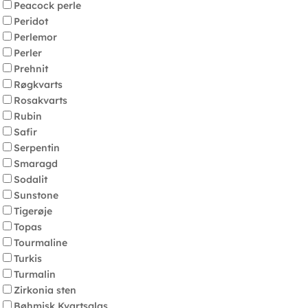
Peacock perle
Peridot
Perlemor
Perler
Prehnit
Røgkvarts
Rosakvarts
Rubin
Safir
Serpentin
Smaragd
Sodalit
Sunstone
Tigerøje
Topas
Tourmaline
Turkis
Turmalin
Zirkonia sten
Bøhmisk Kvartsglas