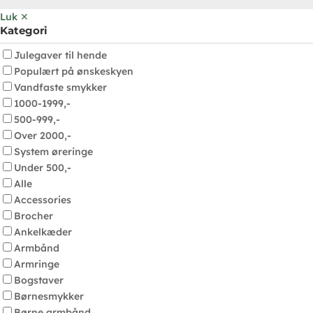
Luk ✕
Kategori
Julegaver til hende
Populært på ønskeskyen
Vandfaste smykker
1000-1999,-
500-999,-
Over 2000,-
System øreringe
Under 500,-
Alle
Accessories
Brocher
Ankelkæder
Armbånd
Armringe
Bogstaver
Børnesmykker
Børne armbånd