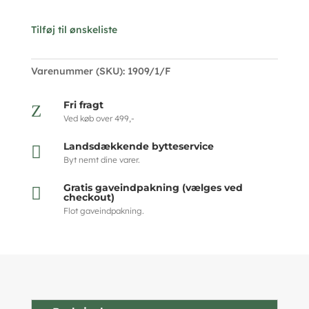
Tilføj til ønskeliste
Varenummer (SKU):
1909/1/F
Fri fragt
Z
Ved køb over 499,-
Landsdækkende bytteservice

Byt nemt dine varer.
Gratis gaveindpakning (vælges ved

checkout)
Flot gaveindpakning.