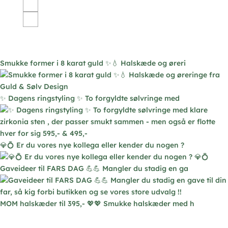
flere
varianter.
Mulighederne
kan
vælges
Smukke former i 8 karat guld ✨💧 Halskæde og øreri
på
varesiden
✨ Dagens ringstyling ✨ To forgyldte sølvringe med
💎💍 Er du vores nye kollega eller kender du nogen ?
Gaveideer til FARS DAG 💪💪 Mangler du stadig en ga
MOM halskæder til 395,- 💖💖 Smukke halskæder med h