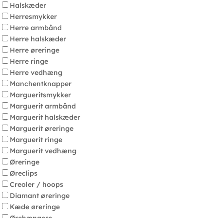
Halskæder
Herresmykker
Herre armbånd
Herre halskæder
Herre øreringe
Herre ringe
Herre vedhæng
Manchentknapper
Margueritsmykker
Marguerit armbånd
Marguerit halskæder
Marguerit øreringe
Marguerit ringe
Marguerit vedhæng
Øreringe
Øreclips
Creoler / hoops
Diamant øreringe
Kæde øreringe