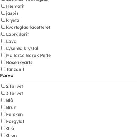
Hæmatit
jaspis
krystal
kvartsglas facetteret
Labradorit
Lava
Lyserød krystal
Mallorca Barok Perle
Rosenkvarts
Tanzanit
Farve
2 farvet
3 farvet
Blå
Brun
Fersken
Forgyldt
Grå
Grøn