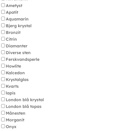
Ametyst
Apatit
Aquamarin
Bjerg krystal
Bronzit
Citrin
Diamanter
Diverse sten
Ferskvandsperle
Howlite
Kalcedon
Krystalglas
Kvarts
lapis
London blå krystal
London blå topas
Månesten
Morganit
Onyx