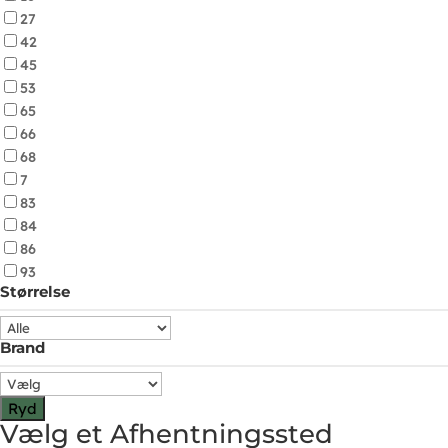
27
42
45
53
65
66
68
7
83
84
86
93
Størrelse
Brand
Ryd
Vælg et Afhentningssted