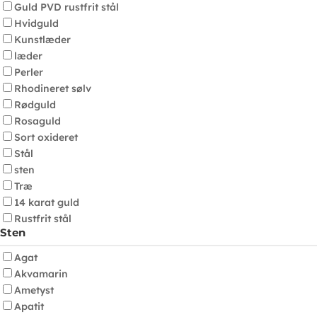
Guld PVD rustfrit stål
Hvidguld
Kunstlæder
læder
Perler
Rhodineret sølv
Rødguld
Rosaguld
Sort oxideret
Stål
sten
Træ
14 karat guld
Rustfrit stål
Sten
Agat
Akvamarin
Ametyst
Apatit