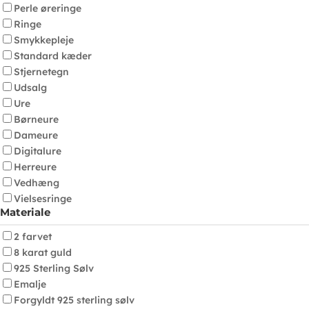
Perle øreringe
Ringe
Smykkepleje
Standard kæder
Stjernetegn
Udsalg
Ure
Børneure
Dameure
Digitalure
Herreure
Vedhæng
Vielsesringe
Materiale
2 farvet
8 karat guld
925 Sterling Sølv
Emalje
Forgyldt 925 sterling sølv