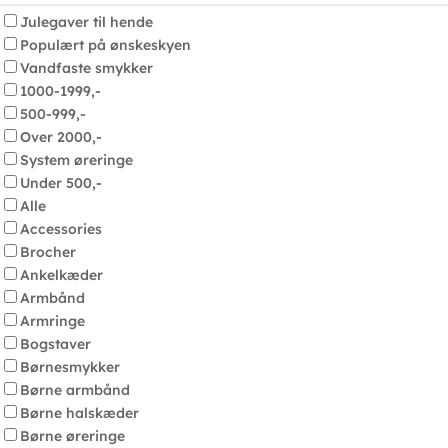
Julegaver til hende
Populært på ønskeskyen
Vandfaste smykker
1000-1999,-
500-999,-
Over 2000,-
System øreringe
Under 500,-
Alle
Accessories
Brocher
Ankelkæder
Armbånd
Armringe
Bogstaver
Børnesmykker
Børne armbånd
Børne halskæder
Børne øreringe