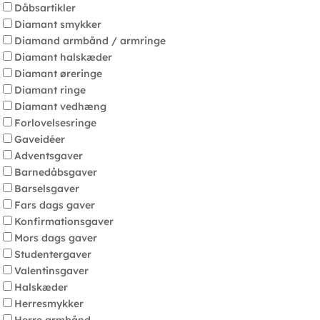
Dåbsartikler
Diamant smykker
Diamand armbånd / armringe
Diamant halskæder
Diamant øreringe
Diamant ringe
Diamant vedhæng
Forlovelsesringe
Gaveidéer
Adventsgaver
Barnedåbsgaver
Barselsgaver
Fars dags gaver
Konfirmationsgaver
Mors dags gaver
Studentergaver
Valentinsgaver
Halskæder
Herresmykker