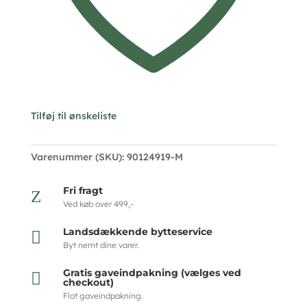
Tilføj til ønskeliste
Varenummer (SKU):
90124919-M
Fri fragt
Z
Ved køb over 499,-
Landsdækkende bytteservice

Byt nemt dine varer.
Gratis gaveindpakning (vælges ved

checkout)
Flot gaveindpakning.