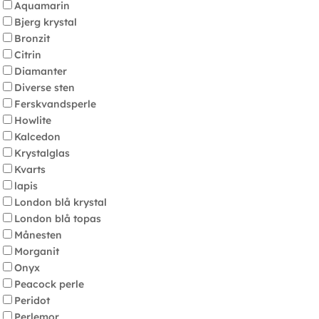
Aquamarin
Bjerg krystal
Bronzit
Citrin
Diamanter
Diverse sten
Ferskvandsperle
Howlite
Kalcedon
Krystalglas
Kvarts
lapis
London blå krystal
London blå topas
Månesten
Morganit
Onyx
Peacock perle
Peridot
Perlemor