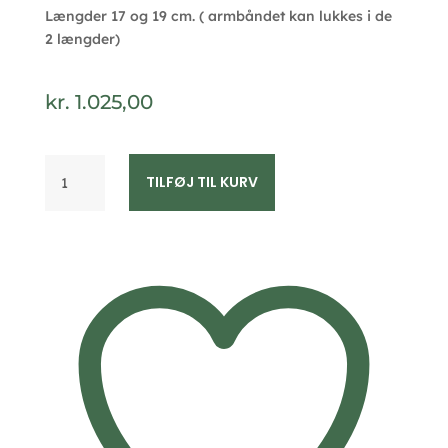
Længder 17 og 19 cm. ( armbåndet kan lukkes i de
2 længder)
kr.
1.025,00
Hjerte
TILFØJ TIL KURV
armbånd
i
forgyldt
sølv
med
marguerit
–
Lund
Copenhagen
90124919-
M
antal