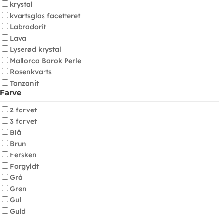
krystal
kvartsglas facetteret
Labradorit
Lava
Lyserød krystal
Mallorca Barok Perle
Rosenkvarts
Tanzanit
Farve
2 farvet
3 farvet
Blå
Brun
Fersken
Forgyldt
Grå
Grøn
Gul
Guld