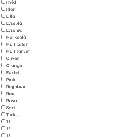
Hvid
Klar
Lilla
Lyseblå
Lyserød
Mørkeblå
Multicolor
Multifarvet
Oliven
Orange
Pastel
Pink
Regnbue
Rød
Rosa
Sort
Turkis
11
12
16