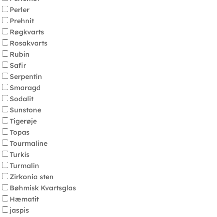
Perler
Prehnit
Røgkvarts
Rosakvarts
Rubin
Safir
Serpentin
Smaragd
Sodalit
Sunstone
Tigerøje
Topas
Tourmaline
Turkis
Turmalin
Zirkonia sten
Bøhmisk Kvartsglas
Hæmatit
jaspis