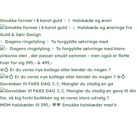
Mulighederne
kan
vælges
Smukke former i 8 karat guld ✨💧 Halskæde og øreri
på
varesiden
✨ Dagens ringstyling ✨ To forgyldte sølvringe med
💎💍 Er du vores nye kollega eller kender du nogen ?
Gaveideer til FARS DAG 💪💪 Mangler du stadig en ga
MOM halskæder til 395,- 💖💖 Smukke halskæder med h