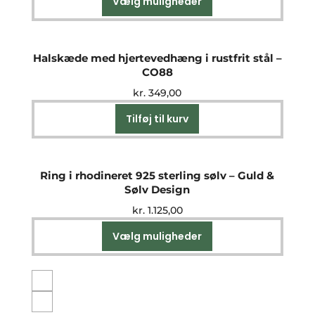
Vælg muligheder
Dette
vare
har
flere
Halskæde med hjertevedhæng i rustfrit stål –
varianter.
CO88
Mulighederne
kr.
349,00
kan
vælges
Tilføj til kurv
på
varesiden
Ring i rhodineret 925 sterling sølv – Guld &
Sølv Design
kr.
1.125,00
Vælg muligheder
Dette
vare
har
flere
varianter.