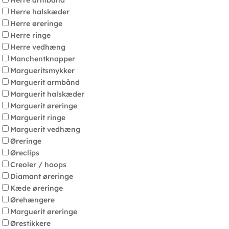
Herre armbånd
Herre halskæder
Herre øreringe
Herre ringe
Herre vedhæng
Manchentknapper
Margueritsmykker
Marguerit armbånd
Marguerit halskæder
Marguerit øreringe
Marguerit ringe
Marguerit vedhæng
Øreringe
Øreclips
Creoler / hoops
Diamant øreringe
Kæde øreringe
Ørehængere
Marguerit øreringe
Ørestikkere