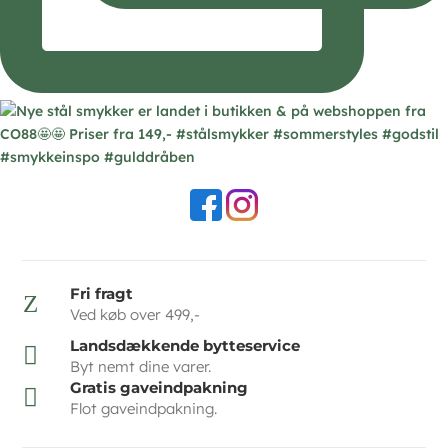
Fri fragt
Z
Ved køb over 499,-
Landsdækkende bytteservice

Byt nemt dine varer.
Gratis gaveindpakning

Flot gaveindpakning.